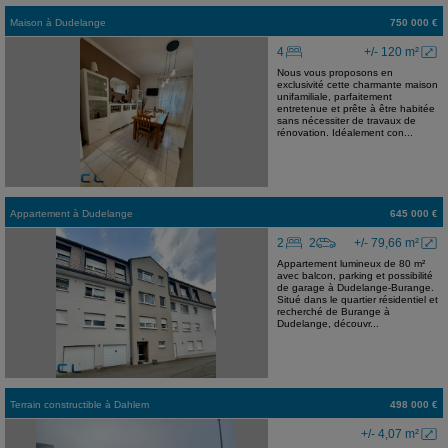
Maison
à
Dudelange
750 000 €
4
+/- 120 m²
Nous vous proposons en
exclusivité cette charmante maison
unifamiliale, parfaitement
entretenue et prête à être habitée
sans nécessiter de travaux de
rénovation. Idéalement con...
Appartement
à
Dudelange
645 000 €
2
2
+/- 79,66 m²
Appartement lumineux de 80 m²
avec balcon, parking et possibilité
de garage à Dudelange-Burange.
Situé dans le quartier résidentiel et
recherché de Burange à
Dudelange, découvr...
Terrain constructible
à
Dahlem
498 000 €
+/- 4,07 m²