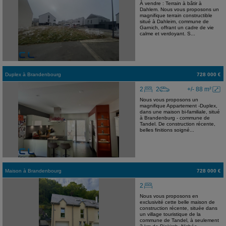
À vendre : Terrain à bâtir à
Dahlem. Nous vous proposons un
magnifique terrain constructible
situé à Dahleim, commune de
Garnich, offrant un cadre de vie
calme et verdoyant. S...
Duplex
à
Brandenbourg
728 000 €
2
2
+/- 88 m²
Nous vous proposons un
magnifique Appartement -Duplex,
dans une maison bi-familiale, situé
à Brandenburg - commune de
Tandel. De construction récente,
belles finitions soigné...
Maison
à
Brandenbourg
728 000 €
2
Nous vous proposons en
exclusivité cette belle maison de
construction récente, située dans
un village touristique de la
commune de Tandel, à seulement