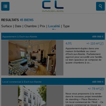
RESULTATS
45 BIENS
Surface
|
Date
|
Chambre
|
Prix
|
Localité
|
Type
Appartement
à
Esch-sur-Alzette
499 000 €
4
+/- 110 m²
Appartement-duplex dans une
maison bi-familiale au coeur
d'Esch-sur-Alzette. Parfaitement
agencé pour accueillir une famille,
ce bien spacieux se compose de
quatre chambres à co...
Local commercial
à
Esch-sur-Alzette
445 000 €
+/- 79 m²
Nous vous proposons à la vente
dans le nouveau projet immobilier
de standing « Place Benelux » :
Un local commercial de 79m2. - Ce
espace commercial se trouve au