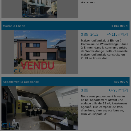
réez- de- c...
Maison
à
Ehnen
1 040 000 €
3
2
+/- 115 m²
Maison unifamiliale à Ehnen ?
Commune de Wormeldange Située
à Ehnen, dans la commune prisée
de Wormeldange, cette charmante
maison unifamiliale construite en
2013 se trouve dan...
Appartement
à
Dudelange
480 000 €
3
+/- 93 m²
Nous vous proposons à la vente
ce bel appartement offrant une
surface utile de 93 m², idéalement
agencé. Il se compose de trois
chambres, d'un espace bureau,
d'un WC séparé, d'...