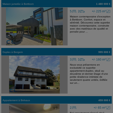
Maison jumelée
à
Bettborn
1 480 000 €
5
2
+/- 225 m²
Maison contemporaine d'exception
à Bettborn. Confort, espace et
sérénité. Découvrez cette superbe
maison contemporaine, construite
avec des matériaux de qualité et
pensée pour ...
Duplex
à
Bergem
995 000 €
3
1
+/- 160 m²
Nous vous présentons en
exclusivité ce superbe
appartement-duplex, situé au
deuxième et dernier étage d'une
petite résidence intimiste de
seulement quatre unités, édifiée
sur un...
Appartement
à
Belvaux
459 000 €
2
+/- 65 m²
Bel appartement rénové situé