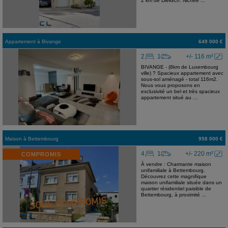
2 km de Diekirch. Nichée ...
Appartement
à
Bivange
649 000 €
2
1
+/- 116 m²
BIVANGE - (8km de Luxembourg
ville) ? Spacieux appartement avec
sous-sol aménagé - total 116m2.
Nous vous proposons en
exclusivité un bel et très spacieux
appartement situé au ...
Maison
à
Bettembourg
958 000 €
4
1
+/- 220 m²
COMPROMIS
À vendre : Charmante maison
unifamiliale à Bettembourg.
Découvrez cette magnifique
maison unifamiliale située dans un
quartier résidentiel paisible de
Bettembourg, à proximité ...