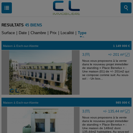
RESULTATS
45 BIENS
Surface
|
Date
|
Chambre
|
Prix
|
Localité
|
Type
Maison
à
Esch-sur-Alzette
1 149 000 €
3
+/- 201 m²
Nous vous proposons à la vente
dans le nouveau projet immobilier
de standing « Place Benelux » :
Une maison (01) de +/- 201m2 qui
se compose comme suit: Au sous-
sol : - Un box...
Maison
à
Esch-sur-Alzette
985 000 €
3
+/- 135,44 m²
Nous vous proposons à la vente
dans le nouveau projet immobilier
de standing « Place Benelux » :
Une maison de 148m2 dont
135,44m2 habitables. Au sous-sol