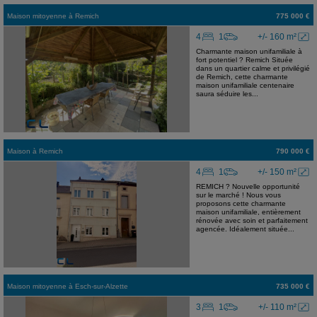
Maison mitoyenne
à
Remich
775 000 €
4
1
+/- 160 m²
Charmante maison unifamiliale à
fort potentiel ? Remich Située
dans un quartier calme et privilégié
de Remich, cette charmante
maison unifamiliale centenaire
saura séduire les...
Maison
à
Remich
790 000 €
4
1
+/- 150 m²
REMICH ? Nouvelle opportunité
sur le marché ! Nous vous
proposons cette charmante
maison unifamiliale, entièrement
rénovée avec soin et parfaitement
agencée. Idéalement située...
Maison mitoyenne
à
Esch-sur-Alzette
735 000 €
3
1
+/- 110 m²