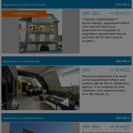
Appartement
à
Esch-sur-Alzette
575 000 €
2
1
+/- 83 m²
COMPROMIS
***SOUS COMPROMIS***
Esch/Lallange: appartement 90m2
avec balcon! Nous vous
proposons en exclusivité ce
magnifique appartement rénové
d'environ 90 m², situé dans le
quartier r...
Appartement
à
Dudelange
480 000 €
3
+/- 93 m²
Nous vous proposons à la vente
ce bel appartement offrant une
surface utile de 93 m², idéalement
agencé. Il se compose de trois
chambres, d'un espace bureau,
d'un WC séparé, d'...
Appartement
à
Waldbredimus
695 000 €
2
2
+/- 72 m²
Superbe appartement récent avec