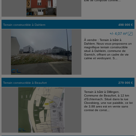
Elle se compose comme...
Terrain constructible
à
Dahlem
498 000 €
+/- 4,07 m²
À vendre : Terrain à bâtir à
Dahlem. Nous vous proposons un
magnifique terrain constructible
situé à Dahleim, commune de
Garnich, offrant un cadre de vie
calme et verdoyant. S...
Terrain constructible
à
Beaufort
279 000 €
Terrain à bâtir à Dillingen.
Commune de Beaufort, à 12 km
d'Echternach. Situé dans la rue
Cloosbierg, une rue paisible, ce lot
de 3.88 ares est en vente sans
contrat de const...