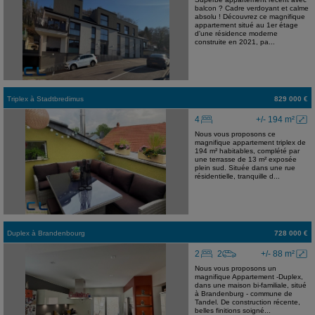
balcon ? Cadre verdoyant et calme
absolu ! Découvrez ce magnifique
appartement situé au 1er étage
d'une résidence moderne
construite en 2021, pa...
Triplex
à
Stadtbredimus
829 000 €
4
+/- 194 m²
Nous vous proposons ce
magnifique appartement triplex de
194 m² habitables, complété par
une terrasse de 13 m² exposée
plein sud. Située dans une rue
résidentielle, tranquille d...
Duplex
à
Brandenbourg
728 000 €
2
2
+/- 88 m²
Nous vous proposons un
magnifique Appartement -Duplex,
dans une maison bi-familiale, situé
à Brandenburg - commune de
Tandel. De construction récente,
belles finitions soigné...