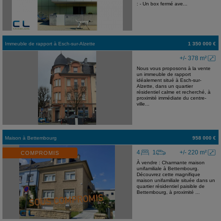
: - Un box fermé ave...
Immeuble de rapport
à
Esch-sur-Alzette
1 350 000 €
+/- 378 m²
Nous vous proposons à la vente
un immeuble de rapport
idéalement situé à Esch-sur-
Alzette, dans un quartier
résidentiel calme et recherché, à
proximité immédiate du centre-
ville...
Maison
à
Bettembourg
958 000 €
4
1
+/- 220 m²
COMPROMIS
À vendre : Charmante maison
unifamiliale à Bettembourg.
Découvrez cette magnifique
maison unifamiliale située dans un
quartier résidentiel paisible de
Bettembourg, à proximité ...