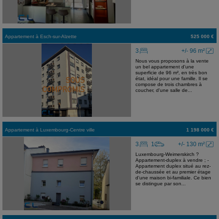
Appartement
à
Esch-sur-Alzette
525 000 €
3
+/- 96 m²
Nous vous proposons à la vente
un bel appartement d'une
superficie de 96 m², en très bon
état, idéal pour une famille. Il se
compose de trois chambres à
coucher, d'une salle de...
Appartement
à
Luxembourg-Centre ville
1 198 000 €
3
1
+/- 130 m²
Luxembourg-Weimerskirch ?
Appartement-duplex à vendre ; -
Appartement duplex situé au rez-
de-chaussée et au premier étage
d'une maison bi-familiale. Ce bien
se distingue par son...