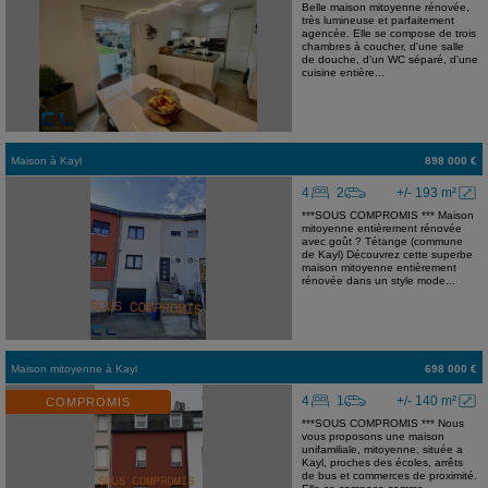
Belle maison mitoyenne rénovée,
très lumineuse et parfaitement
agencée. Elle se compose de trois
chambres à coucher, d'une salle
de douche, d'un WC séparé, d'une
cuisine entière...
Maison
à
Kayl
898 000 €
4
2
+/- 193 m²
***SOUS COMPROMIS *** Maison
mitoyenne entièrement rénovée
avec goût ? Tétange (commune
de Kayl) Découvrez cette superbe
maison mitoyenne entièrement
rénovée dans un style mode...
Maison mitoyenne
à
Kayl
698 000 €
4
1
+/- 140 m²
COMPROMIS
***SOUS COMPROMIS *** Nous
vous proposons une maison
unifamiliale, mitoyenne, située a
Kayl, proches des écoles, arrêts
de bus et commerces de proximité.