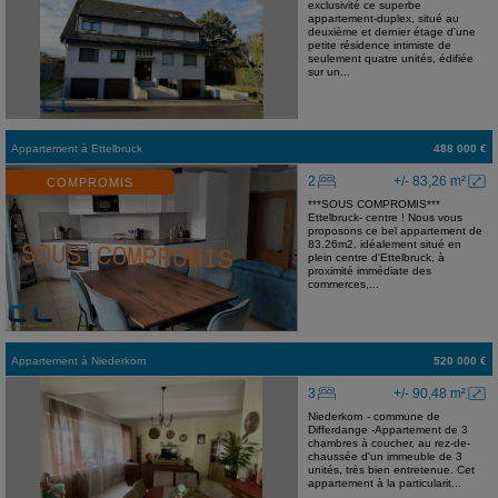
exclusivité ce superbe
appartement-duplex, situé au
deuxième et dernier étage d'une
petite résidence intimiste de
seulement quatre unités, édifiée
sur un...
Appartement
à
Ettelbruck
488 000 €
2
+/- 83,26 m²
COMPROMIS
***SOUS COMPROMIS***
Ettelbruck- centre ! Nous vous
proposons ce bel appartement de
83.26m2, idéalement situé en
plein centre d'Ettelbruck, à
proximité immédiate des
commerces,...
Appartement
à
Niederkorn
520 000 €
3
+/- 90,48 m²
Niederkorn - commune de
Differdange -Appartement de 3
chambres à coucher, au rez-de-
chaussée d'un immeuble de 3
unités, très bien entretenue. Cet
appartement à la particularit...