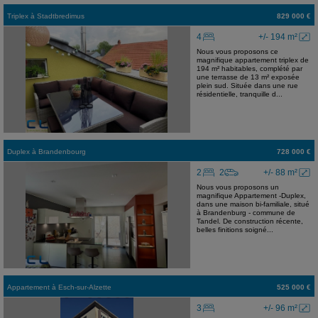
Triplex
à
Stadtbredimus
829 000 €
4
+/- 194 m²
Nous vous proposons ce
magnifique appartement triplex de
194 m² habitables, complété par
une terrasse de 13 m² exposée
plein sud. Située dans une rue
résidentielle, tranquille d...
Duplex
à
Brandenbourg
728 000 €
2
2
+/- 88 m²
Nous vous proposons un
magnifique Appartement -Duplex,
dans une maison bi-familiale, situé
à Brandenburg - commune de
Tandel. De construction récente,
belles finitions soigné...
Appartement
à
Esch-sur-Alzette
525 000 €
3
+/- 96 m²