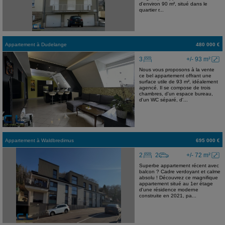
d'environ 90 m², situé dans le
quartier r...
Appartement
à
Dudelange
480 000 €
3
+/- 93 m²
Nous vous proposons à la vente
ce bel appartement offrant une
surface utile de 93 m², idéalement
agencé. Il se compose de trois
chambres, d'un espace bureau,
d'un WC séparé, d'...
Appartement
à
Waldbredimus
695 000 €
2
2
+/- 72 m²
Superbe appartement récent avec
balcon ? Cadre verdoyant et calme
absolu ! Découvrez ce magnifique
appartement situé au 1er étage
d'une résidence moderne
construite en 2021, pa...