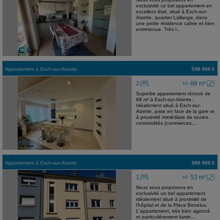
exclusivité ce bel appartement en
excellent état, situé à Esch-sur-
Alzette, quartier Lallange, dans
une petite résidence calme et bien
entretenue. Très l...
Appartement
à
Esch-sur-Alzette
548 000 €
2
+/- 88 m²
Superbe appartement rénové de
88 m² à Esch-sur-Alzette.;
Idéalement situé à Esch-sur-
Alzette, juste en face de la gare et
à proximité immédiate de toutes
commodités (commerces,...
Appartement
à
Esch-sur-Alzette
389 000 €
1
+/- 53 m²
Nous vous proposons en
exclusivité un bel appartement
idéalement situé à proximité de
l'hôpital et de la Place Benelux.
L'appartement, très bien agencé
et particulièrement lumin...