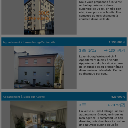
Nous vous proposons à la vente
un bel appartement d'une
superficie de 96 m², en très bon
état, idéal pour une famille. Il se
compose de trois chambres à
coucher, d'une salle de...
Appartement
à
Luxembourg-Centre ville
1 198 000 €
3
1
+/- 130 m²
Luxembourg-Weimerskirch ?
Appartement-duplex à vendre ; -
Appartement duplex situé au rez-
de-chaussée et au premier étage
d'une maison bi-familiale. Ce bien
se distingue par son...
Appartement
à
Esch-sur-Alzette
529 000 €
3
+/- 70 m²
En vente à Esch-Lallange, un bel
appartement rénové, lumineux et
bien agencé. Il comprend un hall
d'entrée, trois chambres à coucher,
une nouvelle cuisine équipée