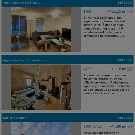
Appartement
à
Schifflange
510 000 €
1
+/- 51,15 m²
En vente à Schifflange; bel
appartement , bien agencé et
lumineux, situé dans une rue
tranquille tout en restant à 5
minutes à pied de la gare et
commerces de proximité. Au r...
Appartement
à
Esch-sur-Alzette
499 000 €
4
+/- 110 m²
Appartement-duplex dans une
maison bi-familiale au coeur
d'Esch-sur-Alzette. Parfaitement
agencé pour accueillir une famille,
ce bien spacieux se compose de
quatre chambres à co...
Duplex
à
Bergem
995 000 €
3
1
+/- 160 m²
Nous vous présentons en