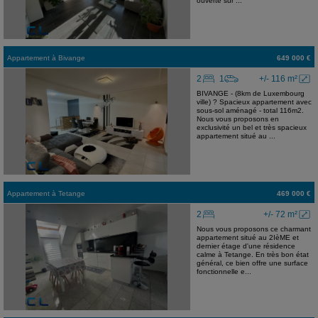
ouverte sur ...
Appartement
à
Bivange
649 000 €
2
1
+/- 116 m²
BIVANGE - (8km de Luxembourg
ville) ? Spacieux appartement avec
sous-sol aménagé - total 116m2.
Nous vous proposons en
exclusivité un bel et très spacieux
appartement situé au ...
Appartement
à
Tetange
469 000 €
2
+/- 72 m²
Nous vous proposons ce charmant
appartement situé au 2IèME et
dernier étage d'une résidence
calme à Tetange. En très bon état
général, ce bien offre une surface
fonctionnelle e...