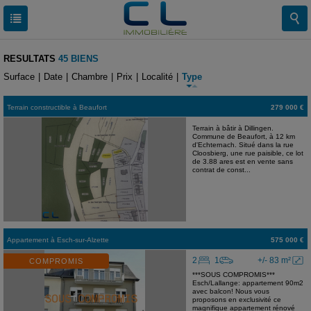
RESULTATS
45 BIENS
Surface
|
Date
|
Chambre
|
Prix
|
Localité
|
Type
Terrain constructible
à
Beaufort
279 000 €
Terrain à bâtir à Dillingen.
Commune de Beaufort, à 12 km
d'Echternach. Situé dans la rue
Cloosbierg, une rue paisible, ce lot
de 3.88 ares est en vente sans
contrat de const...
Appartement
à
Esch-sur-Alzette
575 000 €
2
1
+/- 83 m²
COMPROMIS
***SOUS COMPROMIS***
Esch/Lallange: appartement 90m2
avec balcon! Nous vous
proposons en exclusivité ce
magnifique appartement rénové