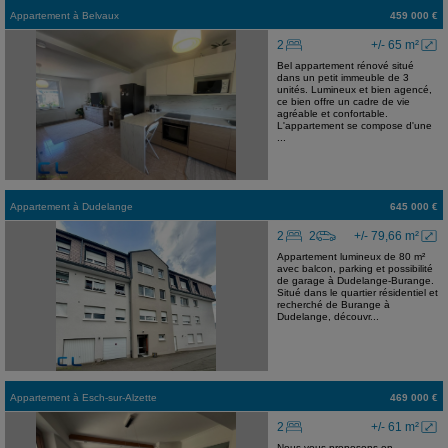
Appartement
à
Belvaux
459 000 €
2
+/- 65 m²
Bel appartement rénové situé
dans un petit immeuble de 3
unités. Lumineux et bien agencé,
ce bien offre un cadre de vie
agréable et confortable.
L'appartement se compose d'une
...
Appartement
à
Dudelange
645 000 €
2
2
+/- 79,66 m²
Appartement lumineux de 80 m²
avec balcon, parking et possibilité
de garage à Dudelange-Burange.
Situé dans le quartier résidentiel et
recherché de Burange à
Dudelange, découvr...
Appartement
à
Esch-sur-Alzette
469 000 €
2
+/- 61 m²
Nous vous proposons en