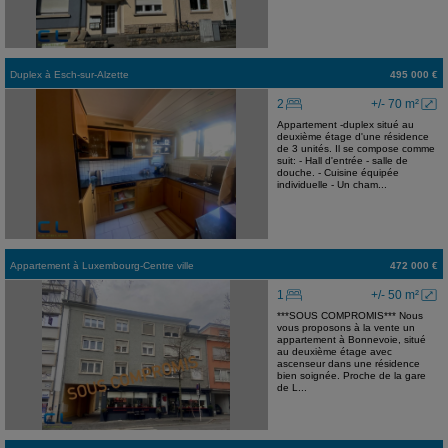
Duplex
à
Esch-sur-Alzette
495 000 €
2
+/- 70 m²
Appartement -duplex situé au
deuxième étage d'une résidence
de 3 unités. Il se compose comme
suit: - Hall d'entrée - salle de
douche. - Cuisine équipée
individuelle - Un cham...
Appartement
à
Luxembourg-Centre ville
472 000 €
1
+/- 50 m²
***SOUS COMPROMIS*** Nous
vous proposons à la vente un
appartement à Bonnevoie, situé
au deuxième étage avec
ascenseur dans une résidence
bien soignée. Proche de la gare
de L...