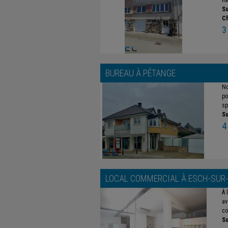
ha
Su
C
3
BUREAU À
PÉTANGE
No
po
sp
Su
4
LOCAL COMMERCIAL À
ESCH-SUR
À 
av
co
Su