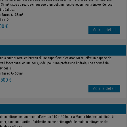
 37 m² situé au rez-de-chaussée d'un petit immeuble récemment rénové. Ce local
t idéal po...
rface:
+/- 38 m²
èce:
2
00 €
Voir le détail
tué a Niederkorn, ce bureau d'une superficie d'environ 50 m² offre un espace de
avail fonctionnel et lumineux, idéal pour une profession libérale, une société de
rvices, u...
rface:
+/- 50 m²
 500 €
Voir le détail
ison mitoyenne lumineuse d'environ 110 m² à louer à Mamer Idéalement située à
mer, dans un quartier résidentiel calme cette agréable maison mitoyenne de