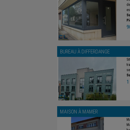
de
es
Su
Pi
9
BUREAU À
DIFFERDANGE
Si
tr
se
Su
1
MAISON À
MAMER
Ma
Ma