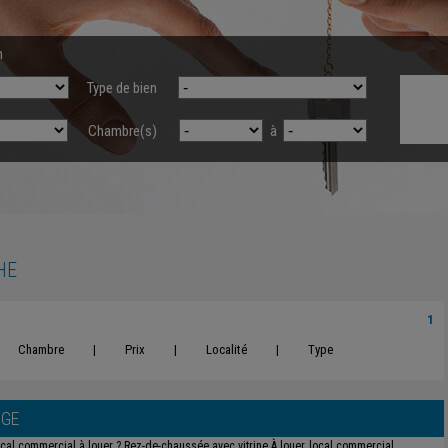
n
Type de bien
Chambre(s)
à
HE
1
Chambre
|
Prix
|
Localité
|
Type
NGE
cal commercial à louer ? Rez-de-chaussée avec vitrine À louer, local commercial