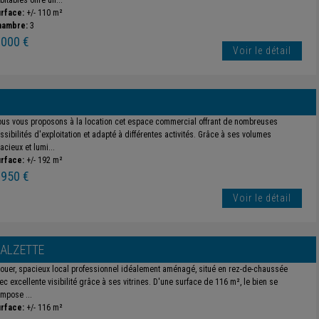
bitables offre un...
rface:
+/- 110 m²
hambre:
3
 000 €
Voir le détail
us vous proposons à la location cet espace commercial offrant de nombreuses
ssibilités d'exploitation et adapté à différentes activités. Grâce à ses volumes
acieux et lumi...
rface:
+/- 192 m²
 950 €
Voir le détail
-ALZETTE
louer, spacieux local professionnel idéalement aménagé, situé en rez-de-chaussée
ec excellente visibilité grâce à ses vitrines. D'une surface de 116 m², le bien se
mpose ...
rface:
+/- 116 m²