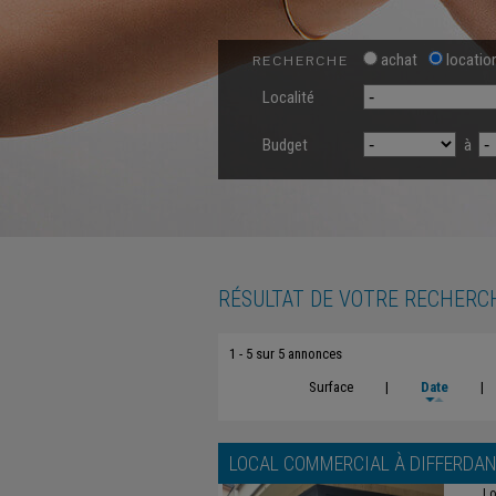
achat
locatio
RECHERCHE
Localité
Budget
à
RÉSULTAT DE VOTRE RECHERC
1 - 5 sur 5 annonces
Surface
|
Date
|
LOCAL COMMERCIAL À
DIFFERDA
Lo