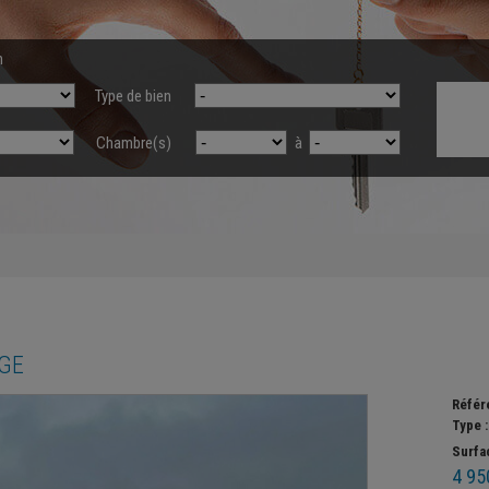
n
Type de bien
Chambre(s)
à
GE
Référ
Type 
Surfa
4 95