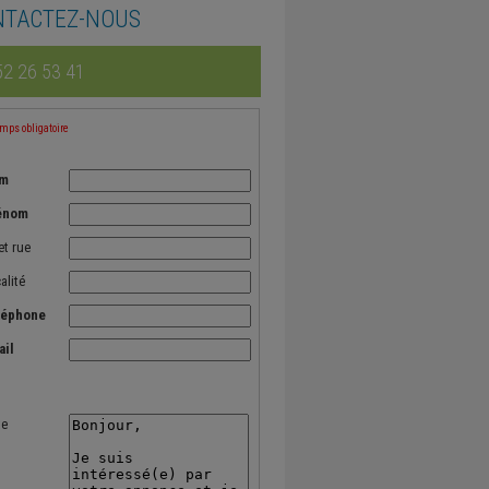
NTACTEZ-NOUS
2 26 53 41
ps obligatoire
m
énom
et rue
alité
léphone
ail
te