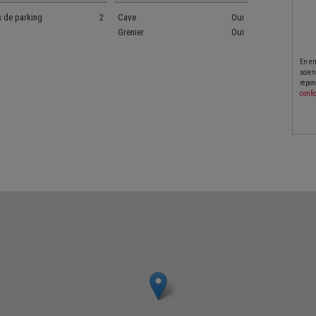
s de parking
2
Cave
Oui
Grenier
Oui
En en
soien
répon
confi