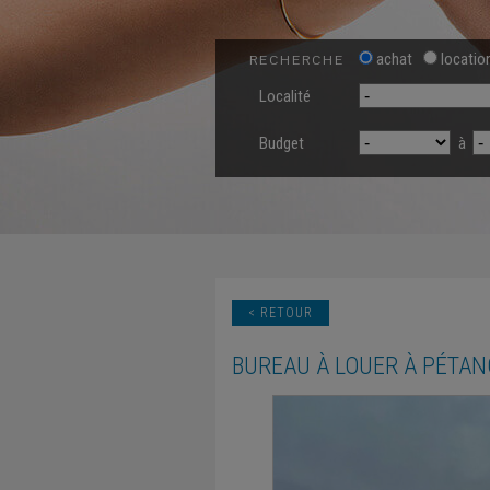
achat
locatio
RECHERCHE
Localité
Budget
à
< RETOUR
BUREAU
À LOUER
À
PÉTAN