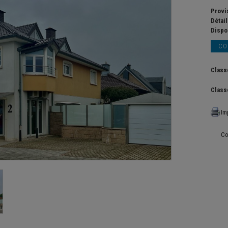
Provi
Détai
Dispon
CO
Class
Class
Im
Co