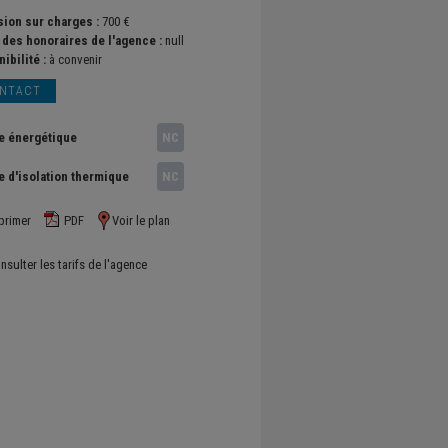
sion sur charges :
700 €
l des honoraires de l'agence :
null
ibilité :
à convenir
NTACT
e énergétique
NC
e d'isolation thermique
NC
primer
PDF
Voir le plan
nsulter les tarifs de l'agence