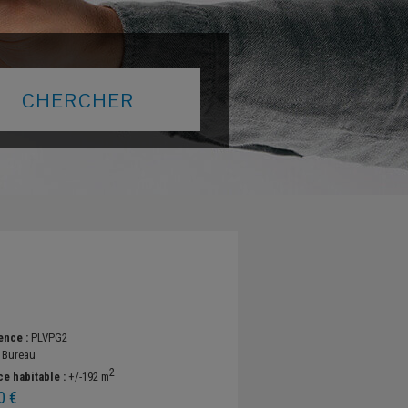
ence :
PLVPG2
:
Bureau
2
ce habitable :
+/-192 m
0 €