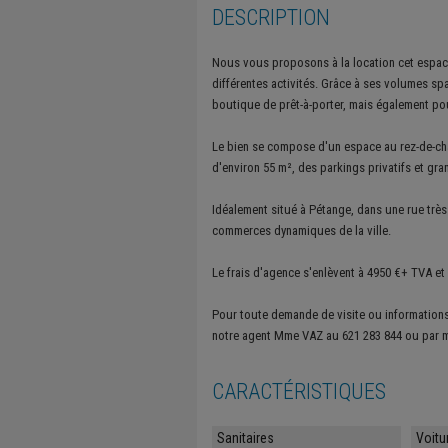
DESCRIPTION
Nous vous proposons à la location cet espace
différentes activités. Grâce à ses volumes sp
boutique de prêt-à-porter, mais également po
Le bien se compose d'un espace au rez-de-cha
d'environ 55 m², des parkings privatifs et gra
Idéalement situé à Pétange, dans une rue très p
commerces dynamiques de la ville.
Le frais d'agence s'enlèvent à 4950 €+ TVA et 
Pour toute demande de visite ou information
notre agent Mme VAZ au 621 283 844 ou par m
CARACTÉRISTIQUES
Sanitaires
Voitu