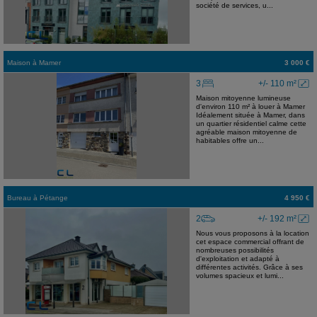
société de services, u...
Maison
à
Mamer
3 000 €
3
+/- 110 m²
Maison mitoyenne lumineuse
d'environ 110 m² à louer à Mamer
Idéalement située à Mamer, dans
un quartier résidentiel calme cette
agréable maison mitoyenne de
habitables offre un...
Bureau
à
Pétange
4 950 €
2
+/- 192 m²
Nous vous proposons à la location
cet espace commercial offrant de
nombreuses possibilités
d'exploitation et adapté à
différentes activités. Grâce à ses
volumes spacieux et lumi...