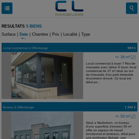
RESULTATS
5 BIENS
Surface
|
Date
|
Chambre
|
Prix
|
Localité
|
Type
Local commercial
à
Differdange
900 €
+/- 38 m²
Local commercial à louer ? Rez-de-
chaussée avec vitrine À louer, local
commercial de 37 m² situé au rez-
de-chaussée d'un petit immeuble
récemment rénové. Ce local est
idéal po...
Bureau
à
Differdange
1 500 €
+/- 50 m²
Situé a Niederkorn, ce bureau
d'une superficie d'environ 50 m²
offre un espace de travail
fonctionnel et lumineux, idéal pour
une profession libérale, une