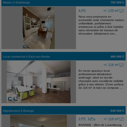
Maison
à
Dudelange
750 000 €
4
+/- 120 m²
Nous vous proposons en
exclusivité cette charmante maison
unifamiliale, parfaitement
entretenue et prête à être habitée
sans nécessiter de travaux de
rénovation. Idéalement con...
Local commercial
à
Esch-sur-Alzette
480 000 €
+/- 116 m²
En vente spacieux local
professionnel idéalement
aménagé, situé en rez-de-
chaussée avec excellente visibilité
grâce à ses vitrines. D'une surface
de 116 m², le bien se compose ...
Appartement
à
Bivange
649 000 €
2
1
+/- 116 m²
BIVANGE - (8km de Luxembourg