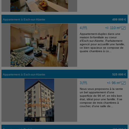
Appartement
à
Esch-sur-Alzette
499 000 €
4
+/- 110 m²
Appartement-duplex dans une
maison bi-familiale au coeur
d'Esch-sur-Alzette. Parfaitement
agencé pour accueillir une famille,
ce bien spacieux se compose de
quatre chambres à co...
Appartement
à
Esch-sur-Alzette
525 000 €
3
+/- 96 m²
Nous vous proposons à la vente
un bel appartement d'une
superficie de 96 m², en très bon
état, idéal pour une famille. Il se
compose de trois chambres à
coucher, d'une salle de...