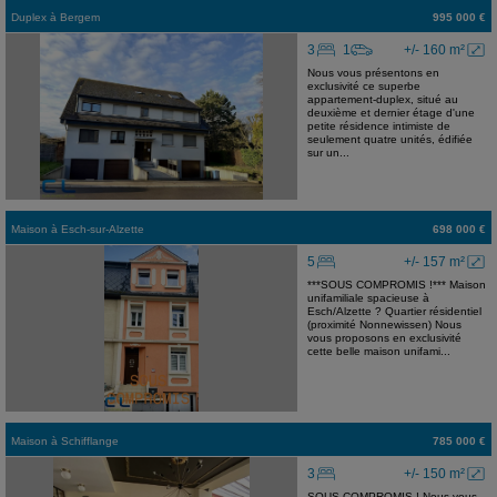
Duplex
à
Bergem
995 000 €
3
1
+/- 160 m²
Nous vous présentons en
exclusivité ce superbe
appartement-duplex, situé au
deuxième et dernier étage d'une
petite résidence intimiste de
seulement quatre unités, édifiée
sur un...
Maison
à
Esch-sur-Alzette
698 000 €
5
+/- 157 m²
***SOUS COMPROMIS !*** Maison
unifamiliale spacieuse à
Esch/Alzette ? Quartier résidentiel
(proximité Nonnewissen) Nous
vous proposons en exclusivité
cette belle maison unifami...
Maison
à
Schifflange
785 000 €
3
+/- 150 m²
SOUS COMPROMIS ! Nous vous