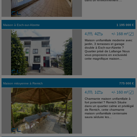
dans un environnement ...
Maison
à
Esch-sur-Alzette
1 195 000 €
4
4
+/- 168 m²
Maison unifamiliale moderne avec
jardin, 3 terrasses et garage
double à Esch-sur-Alzette ?
Quartier prisé de Lallange Nous
vous proposons en exclusivité
cette magnifique maison...
Maison mitoyenne
à
Remich
775 000 €
4
1
+/- 160 m²
Charmante maison unifamiliale à
fort potentiel ? Remich Située
dans un quartier calme et privilégié
de Remich, cette charmante
maison unifamiliale centenaire
saura séduire les...