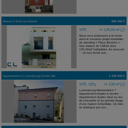
Maison
à
Esch-sur-Alzette
985 000 €
3
+/- 135,44 m²
Nous vous proposons à la vente
dans le nouveau projet immobilier
de standing « Place Benelux » :
Une maison de 148m2 dont
135,44m2 habitables. Au sous-sol
: - Un box fermé ave...
Appartement
à
Luxembourg-Centre ville
1 198 000 €
3
1
+/- 130 m²
Luxembourg-Weimerskirch ?
Appartement-duplex à vendre ; -
Appartement duplex situé au rez-
de-chaussée et au premier étage
d'une maison bi-familiale. Ce bien
se distingue par son...