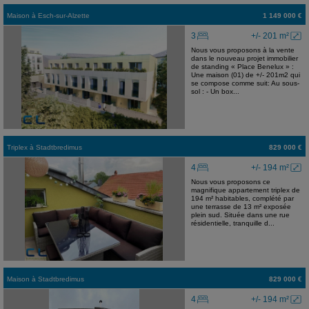
Maison
à
Esch-sur-Alzette
1 149 000 €
3
+/- 201 m²
Nous vous proposons à la vente
dans le nouveau projet immobilier
de standing « Place Benelux » :
Une maison (01) de +/- 201m2 qui
se compose comme suit: Au sous-
sol : - Un box...
Triplex
à
Stadtbredimus
829 000 €
4
+/- 194 m²
Nous vous proposons ce
magnifique appartement triplex de
194 m² habitables, complété par
une terrasse de 13 m² exposée
plein sud. Située dans une rue
résidentielle, tranquille d...
Maison
à
Stadtbredimus
829 000 €
4
+/- 194 m²