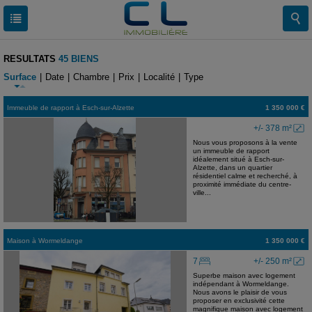
RESULTATS
45 BIENS
Surface
|
Date
|
Chambre
|
Prix
|
Localité
|
Type
Immeuble de rapport
à
Esch-sur-Alzette
1 350 000 €
+/- 378 m²
Nous vous proposons à la vente
un immeuble de rapport
idéalement situé à Esch-sur-
Alzette, dans un quartier
résidentiel calme et recherché, à
proximité immédiate du centre-
ville...
Maison
à
Wormeldange
1 350 000 €
7
+/- 250 m²
Superbe maison avec logement
indépendant à Wormeldange.
Nous avons le plaisir de vous
proposer en exclusivité cette
magnifique maison avec logement