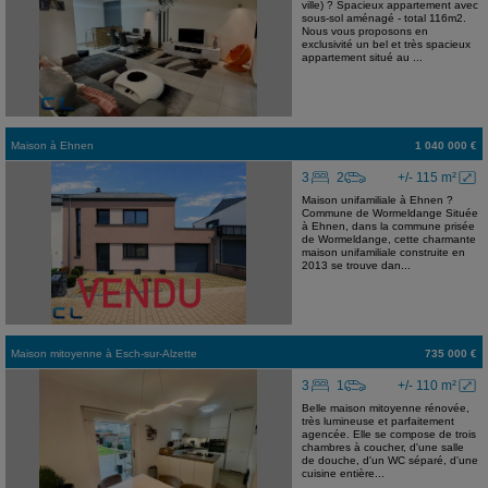
ville) ? Spacieux appartement avec
sous-sol aménagé - total 116m2.
Nous vous proposons en
exclusivité un bel et très spacieux
appartement situé au ...
Maison
à
Ehnen
1 040 000 €
3
2
+/- 115 m²
Maison unifamiliale à Ehnen ?
Commune de Wormeldange Située
à Ehnen, dans la commune prisée
de Wormeldange, cette charmante
maison unifamiliale construite en
2013 se trouve dan...
Maison mitoyenne
à
Esch-sur-Alzette
735 000 €
3
1
+/- 110 m²
Belle maison mitoyenne rénovée,
très lumineuse et parfaitement
agencée. Elle se compose de trois
chambres à coucher, d'une salle
de douche, d'un WC séparé, d'une
cuisine entière...