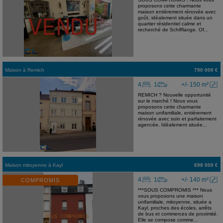
proposons cette charmante
maison entièrement rénovée avec
goût, idéalement située dans un
quartier résidentiel calme et
recherché de Schifflange. Of...
Maison
à
Remich
790 000 €
4
1
+/- 150 m²
REMICH ? Nouvelle opportunité
sur le marché ! Nous vous
proposons cette charmante
maison unifamiliale, entièrement
rénovée avec soin et parfaitement
agencée. Idéalement située...
Maison mitoyenne
à
Kayl
698 000 €
4
1
+/- 140 m²
COMPROMIS
***SOUS COMPROMIS *** Nous
vous proposons une maison
unifamiliale, mitoyenne, située a
Kayl, proches des écoles, arrêts
de bus et commerces de proximité.
Elle se compose comme...