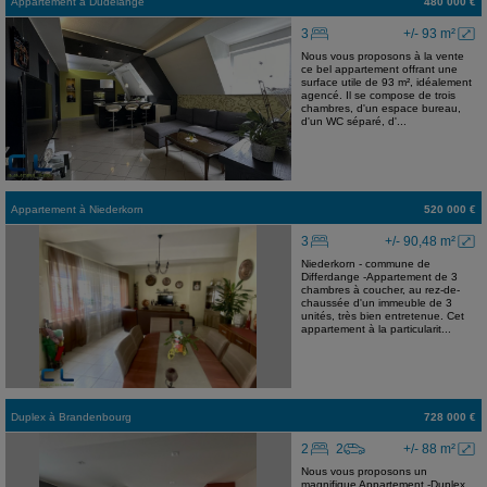
Appartement
à
Dudelange
480 000 €
3
+/- 93 m²
Nous vous proposons à la vente
ce bel appartement offrant une
surface utile de 93 m², idéalement
agencé. Il se compose de trois
chambres, d'un espace bureau,
d'un WC séparé, d'...
Appartement
à
Niederkorn
520 000 €
3
+/- 90,48 m²
Niederkorn - commune de
Differdange -Appartement de 3
chambres à coucher, au rez-de-
chaussée d'un immeuble de 3
unités, très bien entretenue. Cet
appartement à la particularit...
Duplex
à
Brandenbourg
728 000 €
2
2
+/- 88 m²
Nous vous proposons un
magnifique Appartement -Duplex,