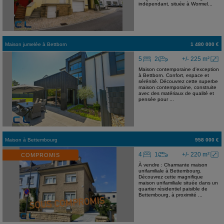
indépendant, située à Wormel...
Maison jumelée
à
Bettborn
1 480 000 €
5
2
+/- 225 m²
Maison contemporaine d'exception
à Bettborn. Confort, espace et
sérénité. Découvrez cette superbe
maison contemporaine, construite
avec des matériaux de qualité et
pensée pour ...
Maison
à
Bettembourg
958 000 €
4
1
+/- 220 m²
COMPROMIS
À vendre : Charmante maison
unifamiliale à Bettembourg.
Découvrez cette magnifique
maison unifamiliale située dans un
quartier résidentiel paisible de
Bettembourg, à proximité ...