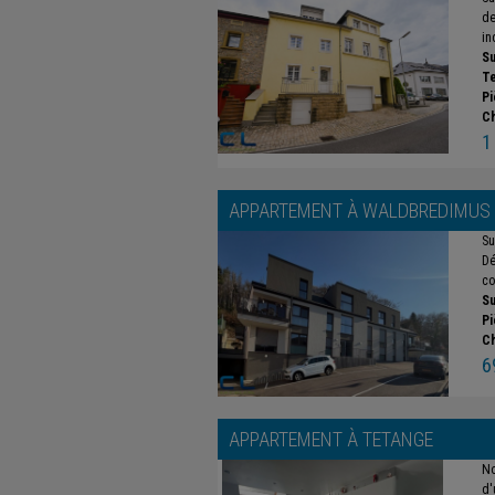
de
in
Su
Te
Pi
C
1
APPARTEMENT À
WALDBREDIMUS
Su
Dé
co
Su
Pi
C
6
APPARTEMENT À
TETANGE
No
d'