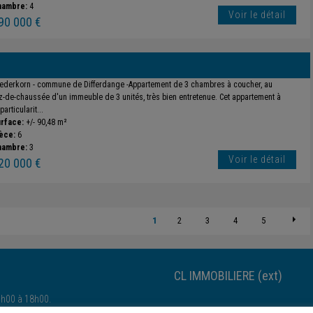
hambre:
4
Voir le détail
90 000 €
ederkorn - commune de Differdange -Appartement de 3 chambres à coucher, au
z-de-chaussée d'un immeuble de 3 unités, très bien entretenue. Cet appartement à
particularit...
rface:
+/- 90,48 m²
èce:
6
hambre:
3
Voir le détail
20 000 €
1
2
3
4
5
CL IMMOBILIERE (ext)
4h00 à 18h00.