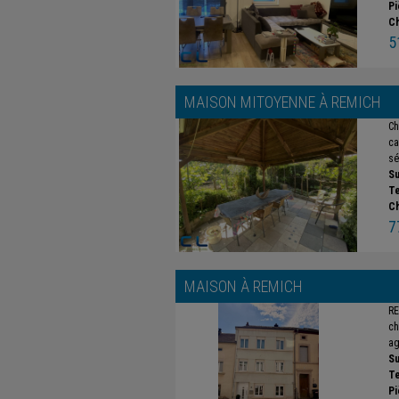
Pi
C
5
MAISON MITOYENNE À
REMICH
Ch
ca
sé
Su
Te
C
7
MAISON À
REMICH
RE
ch
ag
Su
Te
Pi