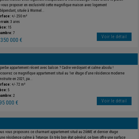
 vous proposer en exclusivité cette magnifique maison avec logement
dépendant, située à Wormel...
rface:
+/- 250 m²
rrain:
3 ares
èce:
15
hambre:
7
Voir le détail
 350 000 €
perbe appartement récent avec balcon ? Cadre verdoyant et calme absolu !
couvrez ce magnifique appartement situé au 1er étage d'une résidence moderne
nstruite en 2021, pa...
rface:
+/- 72 m²
èce:
5
hambre:
2
Voir le détail
95 000 €
us vous proposons ce charmant appartement situé au 2IèME et dernier étage
une résidence calme à Tetange. En très bon état général, ce bien offre une surface