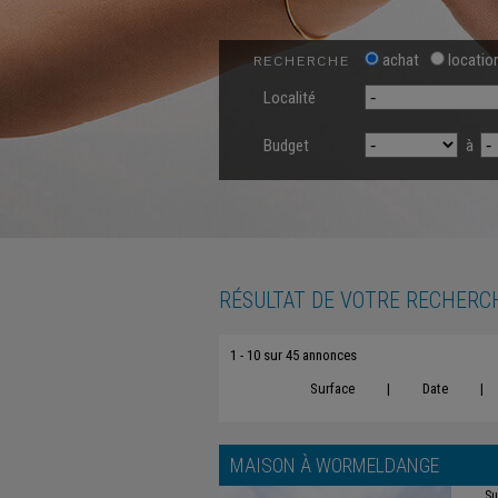
achat
locatio
RECHERCHE
Localité
Budget
à
RÉSULTAT DE VOTRE RECHERC
1 - 10 sur 45 annonces
Surface
|
Date
|
MAISON À
WORMELDANGE
Su