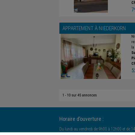
C
7
APPARTEMENT À
NIEDERKORN
Ni
re
la 
Su
Pi
C
5
1 - 10 sur 45 annonces
Horaire d’ouverture :
Du lundi au vendredi de 9h00 à 12h00 et de 1