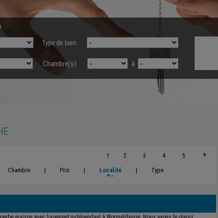
n
Type de bien
Chambre(s)
à
HE
1
2
3
4
5
Chambre
|
Prix
|
Localité
|
Type
perbe maison avec logement indépendant à Wormeldange. Nous avons le plaisir