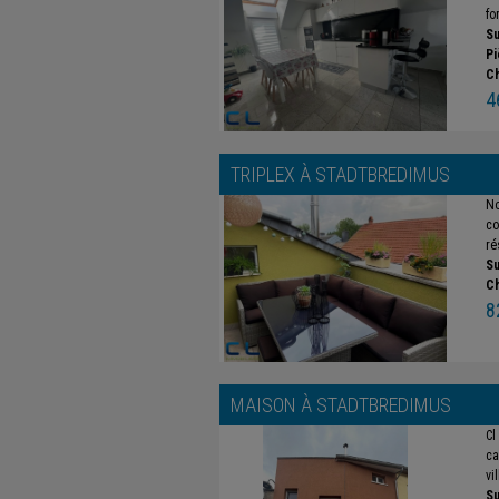
fo
Su
Pi
C
4
TRIPLEX À
STADTBREDIMUS
No
co
ré
Su
C
8
MAISON À
STADTBREDIMUS
Cl
ca
vi
Su