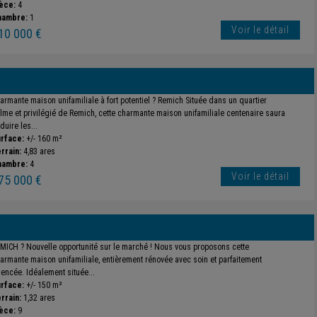
èce:
4
hambre:
1
Voir le détail
10 000 €
armante maison unifamiliale à fort potentiel ? Remich Située dans un quartier
lme et privilégié de Remich, cette charmante maison unifamiliale centenaire saura
duire les...
rface:
+/- 160 m²
rrain:
4,83 ares
hambre:
4
Voir le détail
75 000 €
MICH ? Nouvelle opportunité sur le marché ! Nous vous proposons cette
armante maison unifamiliale, entièrement rénovée avec soin et parfaitement
encée. Idéalement située...
rface:
+/- 150 m²
rrain:
1,32 ares
èce:
9