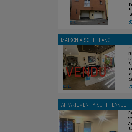
Te
Pi
C
8
MAISON À
SCHIFFLANGE
SO
ré
re
Su
Te
Pi
C
7
APPARTEMENT À
SCHIFFLANGE
En
tr
Au 
Su