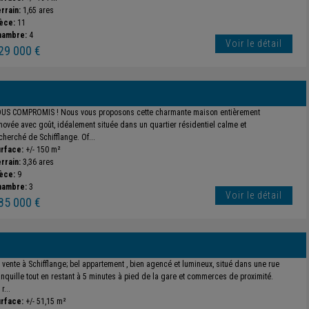
rrain:
1,65 ares
èce:
11
hambre:
4
Voir le détail
29 000 €
US COMPROMIS ! Nous vous proposons cette charmante maison entièrement
novée avec goût, idéalement située dans un quartier résidentiel calme et
cherché de Schifflange. Of...
rface:
+/- 150 m²
rrain:
3,36 ares
èce:
9
hambre:
3
Voir le détail
85 000 €
 vente à Schifflange; bel appartement , bien agencé et lumineux, situé dans une rue
anquille tout en restant à 5 minutes à pied de la gare et commerces de proximité.
r...
rface:
+/- 51,15 m²