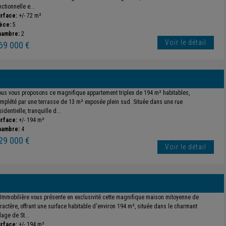
nctionnelle e...
rface:
+/- 72 m²
èce:
5
hambre:
2
Voir le détail
69 000 €
us vous proposons ce magnifique appartement triplex de 194 m² habitables,
mplété par une terrasse de 13 m² exposée plein sud. Située dans une rue
sidentielle, tranquille d...
rface:
+/- 194 m²
hambre:
4
29 000 €
Voir le détail
 Immobilière vous présente en exclusivité cette magnifique maison mitoyenne de
ractère, offrant une surface habitable d'environ 194 m², située dans le charmant
llage de St...
rface:
+/- 194 m²