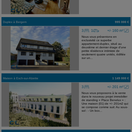
Duplex
à
Bergem
995 000 €
3
1
+/- 160 m²
Nous vous présentons en
exclusivité ce superbe
appartement-duplex, situé au
deuxième et dernier étage d'une
petite résidence intimiste de
seulement quatre unités, édifiée
sur un...
Maison
à
Esch-sur-Alzette
1 149 000 €
3
+/- 201 m²
Nous vous proposons à la vente
dans le nouveau projet immobilier
de standing « Place Benelux » :
Une maison (01) de +/- 201m2 qui
se compose comme suit: Au sous-
sol : - Un box...