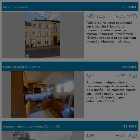
Maison
à
Remich
790 000 €
4
1
+/- 150 m²
REMICH ? Nouvelle opportunité
sur le marché ! Nous vous
proposons cette charmante
maison unifamiliale, entièrement
rénovée avec soin et parfaitement
agencée. Idéalement située...
Duplex
à
Esch-sur-Alzette
495 000 €
2
+/- 70 m²
Appartement -duplex situé au
deuxième étage d'une résidence
de 3 unités. Il se compose comme
suit: - Hall d'entrée - salle de
douche. - Cuisine équipée
individuelle - Un cham...
Appartement
à
Luxembourg-Centre ville
472 000 €
1
+/- 50 m²