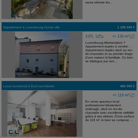
saura séduire les...
Appartement
à
Luxembourg-Centre ville
1 198 000 €
3
1
+/- 130 m²
Luxembourg-Weimerskirch ?
Appartement-duplex à vendre ; -
Appartement duplex situé au rez-
de-chaussée et au premier étage
d'une maison bi-familiale. Ce bien
se distingue par son...
Local commercial
à
Esch-sur-Alzette
480 000 €
+/- 116 m²
En vente spacieux local
professionnel idéalement
aménagé, situé en rez-de-
chaussée avec excellente visibilité
grâce à ses vitrines. D'une surface
de 116 m², le bien se compose ...