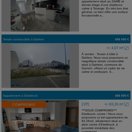
appartement situé au 2IèME et
dernier étage d'une résidence
calme à Tetange. En très bon état
général, ce bien offre une surface
fonctionnelle e...
Terrain constructible
à
Dahlem
498 000 €
+/- 4,07 m²
À vendre : Terrain à bâtir à
Dahlem. Nous vous proposons un
magnifique terrain constructible
situé à Dahleim, commune de
Garnich, offrant un cadre de vie
calme et verdoyant. S...
Appartement
à
Ettelbruck
488 000 €
2
+/- 83,26 m²
COMPROMIS
***SOUS COMPROMIS***
Ettelbruck- centre ! Nous vous
proposons ce bel appartement de
83.26m2, idéalement situé en
plein centre d'Ettelbruck, à
proximité immédiate des
commerces,...