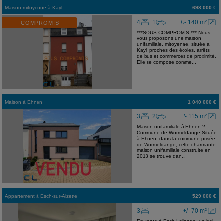
Maison mitoyenne
à
Kayl
698 000 €
4
1
+/- 140 m²
COMPROMIS
***SOUS COMPROMIS *** Nous
vous proposons une maison
unifamiliale, mitoyenne, située a
Kayl, proches des écoles, arrêts
de bus et commerces de proximité.
Elle se compose comme...
Maison
à
Ehnen
1 040 000 €
3
2
+/- 115 m²
Maison unifamiliale à Ehnen ?
Commune de Wormeldange Située
à Ehnen, dans la commune prisée
de Wormeldange, cette charmante
maison unifamiliale construite en
2013 se trouve dan...
Appartement
à
Esch-sur-Alzette
529 000 €
3
+/- 70 m²
En vente à Esch-Lallange, un bel