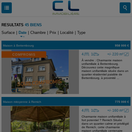
RESULTATS
45 BIENS
Surface
|
Date
|
Chambre
|
Prix
|
Localité
|
Type
Maison
à
Bettembourg
958 000 €
4
1
+/- 220 m²
COMPROMIS
À vendre : Charmante maison
unifamiliale à Bettembourg.
Découvrez cette magnifique
maison unifamiliale située dans un
quartier résidentiel paisible de
Bettembourg, à proximité ...
Maison mitoyenne
à
Remich
775 000 €
4
1
+/- 160 m²
Charmante maison unifamiliale à
fort potentiel ? Remich Située
dans un quartier calme et privilégié
de Remich, cette charmante
maison unifamiliale centenaire