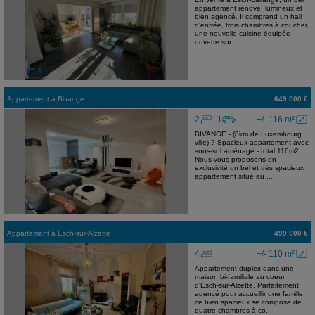
appartement rénové, lumineux et
bien agencé. Il comprend un hall
d'entrée, trois chambres à coucher,
une nouvelle cuisine équipée
ouverte sur ...
Appartement
à
Bivange
649 000 €
2
1
+/- 116 m²
BIVANGE - (8km de Luxembourg
ville) ? Spacieux appartement avec
sous-sol aménagé - total 116m2.
Nous vous proposons en
exclusivité un bel et très spacieux
appartement situé au ...
Appartement
à
Esch-sur-Alzette
499 000 €
4
+/- 110 m²
Appartement-duplex dans une
maison bi-familiale au coeur
d'Esch-sur-Alzette. Parfaitement
agencé pour accueillir une famille,
ce bien spacieux se compose de
quatre chambres à co...