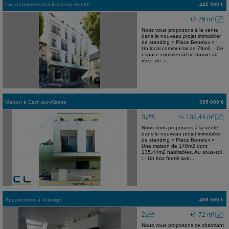
Local commercial
à
Esch-sur-Alzette
445 000 €
+/- 79 m²
Nous vous proposons à la vente
dans le nouveau projet immobilier
de standing « Place Benelux » :
Un local commercial de 79m2. - Ce
espace commercial se trouve au
réez- de- c...
Maison
à
Esch-sur-Alzette
985 000 €
3
+/- 135,44 m²
Nous vous proposons à la vente
dans le nouveau projet immobilier
de standing « Place Benelux » :
Une maison de 148m2 dont
135,44m2 habitables. Au sous-sol
: - Un box fermé ave...
Appartement
à
Tetange
469 000 €
2
+/- 72 m²
Nous vous proposons ce charmant