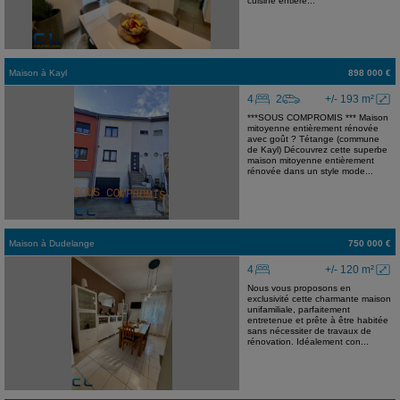
cuisine entière...
Maison
à
Kayl
898 000 €
4
2
+/- 193 m²
***SOUS COMPROMIS *** Maison
mitoyenne entièrement rénovée
avec goût ? Tétange (commune
de Kayl) Découvrez cette superbe
maison mitoyenne entièrement
rénovée dans un style mode...
Maison
à
Dudelange
750 000 €
4
+/- 120 m²
Nous vous proposons en
exclusivité cette charmante maison
unifamiliale, parfaitement
entretenue et prête à être habitée
sans nécessiter de travaux de
rénovation. Idéalement con...