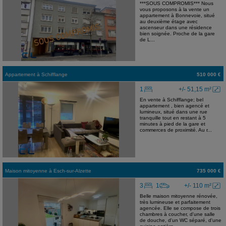
***SOUS COMPROMIS*** Nous
vous proposons à la vente un
appartement à Bonnevoie, situé
au deuxième étage avec
ascenseur dans une résidence
bien soignée. Proche de la gare
de L...
Appartement
à
Schifflange
510 000 €
1
+/- 51,15 m²
En vente à Schifflange; bel
appartement , bien agencé et
lumineux, situé dans une rue
tranquille tout en restant à 5
minutes à pied de la gare et
commerces de proximité. Au r...
Maison mitoyenne
à
Esch-sur-Alzette
735 000 €
3
1
+/- 110 m²
Belle maison mitoyenne rénovée,
très lumineuse et parfaitement
agencée. Elle se compose de trois
chambres à coucher, d'une salle
de douche, d'un WC séparé, d'une