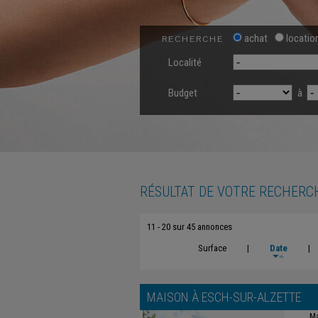
achat
locatio
RECHERCHE
Localité
Budget
à
RÉSULTAT DE VOTRE RECHERC
11 - 20 sur 45 annonces
Surface
|
Date
|
MAISON À
ESCH-SUR-ALZETTE
Ma