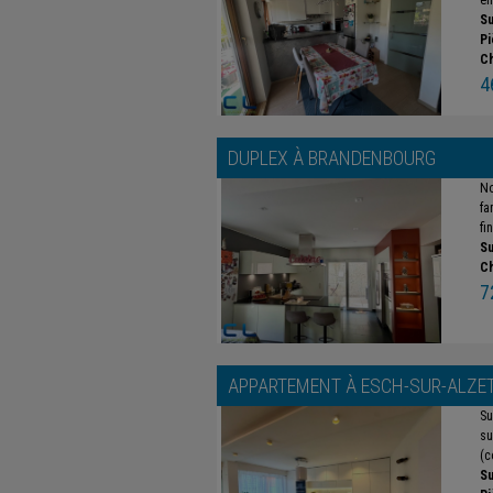
en
Su
Pi
C
4
DUPLEX À
BRANDENBOURG
No
fa
fi
Su
C
7
APPARTEMENT À
ESCH-SUR-ALZE
Su
su
(c
Su