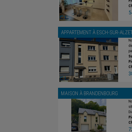
Pi
C
5
APPARTEMENT À
ESCH-SUR-ALZE
No
de
pa
Su
Pi
C
3
MAISON À
BRANDENBOURG
No
si
Di
Pi
C
7