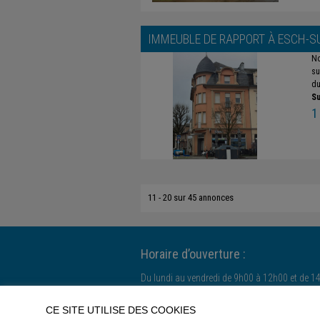
IMMEUBLE DE RAPPORT À
ESCH-S
No
su
du
Su
1
11 - 20 sur 45 annonces
Horaire d’ouverture :
Du lundi au vendredi de 9h00 à 12h00 et de 1
Le samedi uniquement sur rendez-vous.
CE SITE UTILISE DES COOKIES