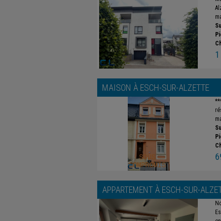
Al
ma
Su
Pi
C
1
MAISON À
ESCH-SUR-ALZETTE
**
ré
ma
Su
Pi
C
6
APPARTEMENT À
ESCH-SUR-ALZE
No
Es