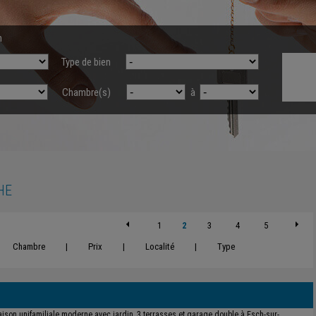
n
Type de bien
Chambre(s)
à
HE
1
2
3
4
5
Chambre
|
Prix
|
Localité
|
Type
ison unifamiliale moderne avec jardin, 3 terrasses et garage double à Esch-sur-