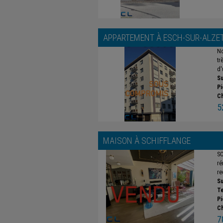
APPARTEMENT À
ESCH-SUR-ALZE
No
tr
d'
Su
Pi
C
5
MAISON À
SCHIFFLANGE
SO
ré
re
Su
Te
Pi
C
7