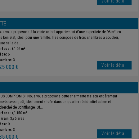
Voir le détail
TTE
us vous proposons à la vente un bel appartement d'une superficie de 96 m², en
ès bon état, idéal pour une famille. Il se compose de trois chambres à coucher,
une salle de...
rface:
+/- 96 m²
èce:
6
hambre:
3
Voir le détail
25 000 €
US COMPROMIS ! Nous vous proposons cette charmante maison entièrement
novée avec goût, idéalement située dans un quartier résidentiel calme et
cherché de Schifflange. Of...
rface:
+/- 150 m²
rrain:
3,36 ares
èce:
9
hambre:
3
Voir le détail
85 000 €