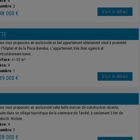
èce:
6
hambre:
2
Voir le détail
48 000 €
TTE
us vous proposons en exclusivité un bel appartement idéalement situé à proximité
 l'hôpital et de la Place Benelux. L'appartement, très bien agencé et
rticulièrement lumin...
rface:
+/- 53 m²
èce:
4
hambre:
1
Voir le détail
89 000 €
us vous proposons en exclusivité cette belle maison de construction récente,
tuée dans un village touristique de la commune de Tandel, à seulement 2 km de
ekirch. Nichée ...
èce:
4
hambre:
2
28 000 €