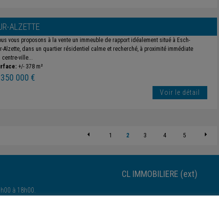
UR-ALZETTE
us vous proposons à la vente un immeuble de rapport idéalement situé à Esch-
r-Alzette, dans un quartier résidentiel calme et recherché, à proximité immédiate
 centre-ville...
rface:
+/- 378 m²
 350 000 €
Voir le détail
1
2
3
4
5
CL IMMOBILIERE (ext)
4h00 à 18h00.
Esch-sur-Alzette-Esch-sur-Alzette