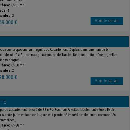
tretenue. Très l...
rface:
+/- 61 m²
èce:
4
hambre:
2
Voir le détail
69 000 €
us vous proposons un magnifique Appartement -Duplex, dans une maison bi-
miliale, situé à Brandenburg - commune de Tandel. De construction récente, belles
nitions soigné...
rface:
+/- 88 m²
hambre:
2
28 000 €
Voir le détail
TTE
perbe appartement rénové de 88 m² à Esch-sur-Alzette.; Idéalement situé à Esch-
r-Alzette, juste en face de la gare et à proximité immédiate de toutes commodités
ommerces,...
rface:
+/- 88 m²