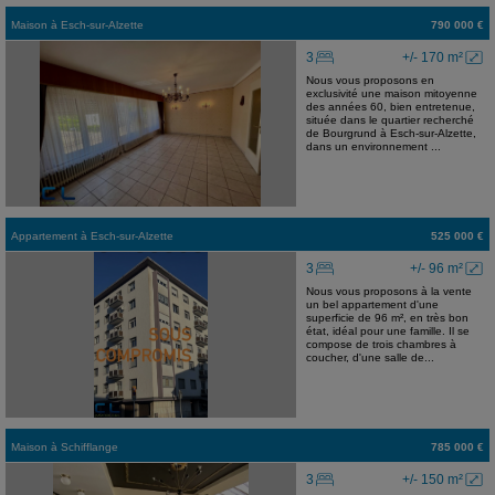
Maison
à
Esch-sur-Alzette
790 000 €
3
+/- 170 m²
Nous vous proposons en
exclusivité une maison mitoyenne
des années 60, bien entretenue,
située dans le quartier recherché
de Bourgrund à Esch-sur-Alzette,
dans un environnement ...
Appartement
à
Esch-sur-Alzette
525 000 €
3
+/- 96 m²
Nous vous proposons à la vente
un bel appartement d'une
superficie de 96 m², en très bon
état, idéal pour une famille. Il se
compose de trois chambres à
coucher, d'une salle de...
Maison
à
Schifflange
785 000 €
3
+/- 150 m²