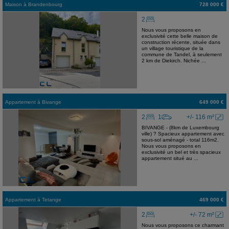
Maison
à
Brandenbourg
728 000 €
2
Nous vous proposons en
exclusivité cette belle maison de
construction récente, située dans
un village touristique de la
commune de Tandel, à seulement
2 km de Diekirch. Nichée ...
Appartement
à
Bivange
649 000 €
2
1
+/- 116 m²
BIVANGE - (8km de Luxembourg
ville) ? Spacieux appartement avec
sous-sol aménagé - total 116m2.
Nous vous proposons en
exclusivité un bel et très spacieux
appartement situé au ...
Appartement
à
Tetange
469 000 €
2
+/- 72 m²
Nous vous proposons ce charmant