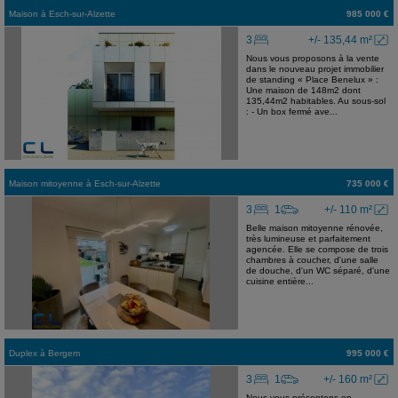
Maison
à
Esch-sur-Alzette
985 000 €
3
+/- 135,44 m²
Nous vous proposons à la vente
dans le nouveau projet immobilier
de standing « Place Benelux » :
Une maison de 148m2 dont
135,44m2 habitables. Au sous-sol
: - Un box fermé ave...
Maison mitoyenne
à
Esch-sur-Alzette
735 000 €
3
1
+/- 110 m²
Belle maison mitoyenne rénovée,
très lumineuse et parfaitement
agencée. Elle se compose de trois
chambres à coucher, d'une salle
de douche, d'un WC séparé, d'une
cuisine entière...
Duplex
à
Bergem
995 000 €
3
1
+/- 160 m²
Nous vous présentons en