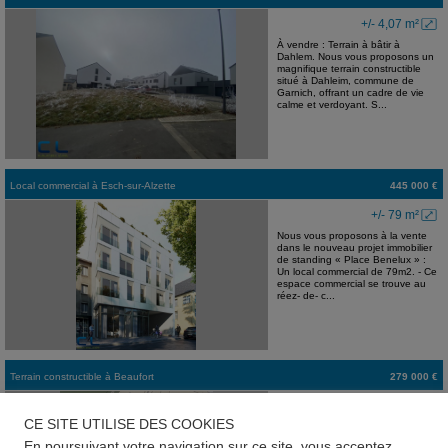
+/- 4,07 m²
À vendre : Terrain à bâtir à
Dahlem. Nous vous proposons un
magnifique terrain constructible
situé à Dahleim, commune de
Garnich, offrant un cadre de vie
calme et verdoyant. S...
Local commercial
à
Esch-sur-Alzette
445 000 €
+/- 79 m²
Nous vous proposons à la vente
dans le nouveau projet immobilier
de standing « Place Benelux » :
Un local commercial de 79m2. - Ce
espace commercial se trouve au
réez- de- c...
Terrain constructible
à
Beaufort
279 000 €
Terrain à bâtir à Dillingen.
Commune de Beaufort, à 12 km
CE SITE UTILISE DES COOKIES
d'Echternach. Situé dans la rue
Cloosbierg, une rue paisible, ce lot
En poursuivant votre navigation sur ce site, vous acceptez