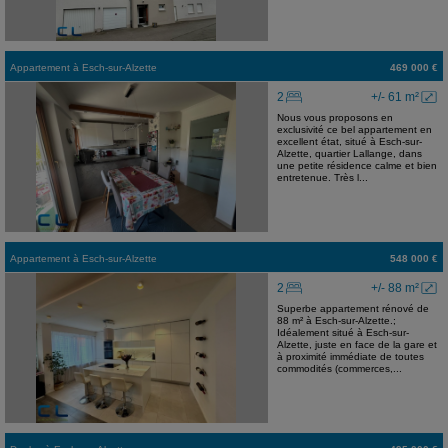
Appartement
à
Esch-sur-Alzette
469 000 €
2
+/- 61 m²
Nous vous proposons en
exclusivité ce bel appartement en
excellent état, situé à Esch-sur-
Alzette, quartier Lallange, dans
une petite résidence calme et bien
entretenue. Très l...
Appartement
à
Esch-sur-Alzette
548 000 €
2
+/- 88 m²
Superbe appartement rénové de
88 m² à Esch-sur-Alzette.;
Idéalement situé à Esch-sur-
Alzette, juste en face de la gare et
à proximité immédiate de toutes
commodités (commerces,...