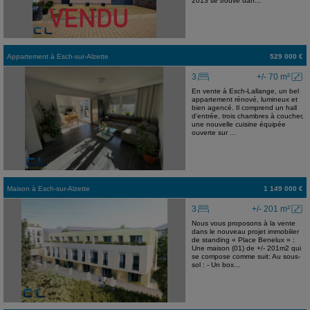
2013 se trouve dan...
Appartement
à
Esch-sur-Alzette
529 000 €
3
+/- 70 m²
En vente à Esch-Lallange, un bel
appartement rénové, lumineux et
bien agencé. Il comprend un hall
d'entrée, trois chambres à coucher,
une nouvelle cuisine équipée
ouverte sur ...
Maison
à
Esch-sur-Alzette
1 149 000 €
3
+/- 201 m²
Nous vous proposons à la vente
dans le nouveau projet immobilier
de standing « Place Benelux » :
Une maison (01) de +/- 201m2 qui
se compose comme suit: Au sous-
sol : - Un box...