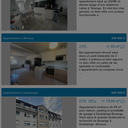
appartement situé au 2IèME et
dernier étage d'une résidence
calme à Tetange. En très bon état
général, ce bien offre une surface
fonctionnelle e...
Appartement
à
Belvaux
459 000 €
2
+/- 65 m²
Bel appartement rénové situé
dans un petit immeuble de 3
unités. Lumineux et bien agencé,
ce bien offre un cadre de vie
agréable et confortable.
L'appartement se compose d'une
...
Appartement
à
Dudelange
645 000 €
2
2
+/- 79,66 m²
Appartement lumineux de 80 m²
avec balcon, parking et possibilité
de garage à Dudelange-Burange.
Situé dans le quartier résidentiel et
recherché de Burange à
Dudelange, découvr...