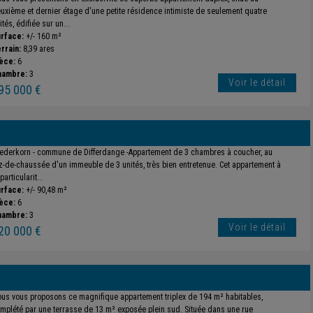
uxième et dernier étage d'une petite résidence intimiste de seulement quatre
ités, édifiée sur un...
rface:
+/- 160 m²
rrain:
8,39 ares
èce:
6
hambre:
3
Voir le détail
95 000 €
ederkorn - commune de Differdange -Appartement de 3 chambres à coucher, au
z-de-chaussée d'un immeuble de 3 unités, très bien entretenue. Cet appartement à
particularit...
rface:
+/- 90,48 m²
èce:
6
hambre:
3
Voir le détail
20 000 €
us vous proposons ce magnifique appartement triplex de 194 m² habitables,
mplété par une terrasse de 13 m² exposée plein sud. Située dans une rue