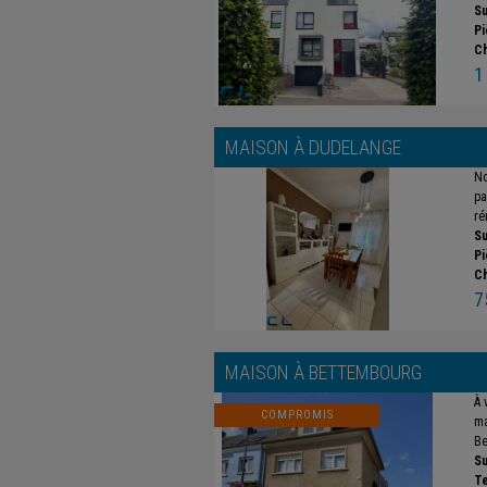
Su
Pi
C
1
MAISON À
DUDELANGE
No
pa
ré
Su
Pi
C
7
MAISON À
BETTEMBOURG
À 
COMPROMIS
ma
Be
Su
Te