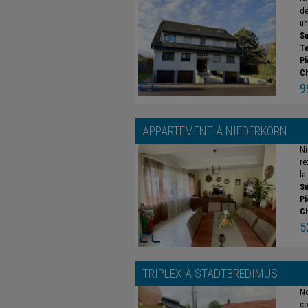
de
un
Su
Te
Pi
C
9
APPARTEMENT À
NIEDERKORN
Ni
re
la 
Su
Pi
C
5
TRIPLEX À
STADTBREDIMUS
No
co