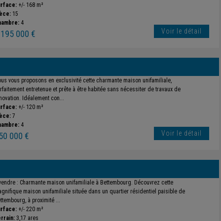
rface:
+/- 168 m²
èce:
15
hambre:
4
Voir le détail
 195 000 €
us vous proposons en exclusivité cette charmante maison unifamiliale,
rfaitement entretenue et prête à être habitée sans nécessiter de travaux de
novation. Idéalement con...
rface:
+/- 120 m²
èce:
7
hambre:
4
Voir le détail
50 000 €
vendre : Charmante maison unifamiliale à Bettembourg. Découvrez cette
gnifique maison unifamiliale située dans un quartier résidentiel paisible de
ttembourg, à proximité ...
rface:
+/- 220 m²
rrain:
3,17 ares