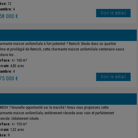
èce:
12
hambre:
4
Voir le détail
58 000 €
armante maison unifamiliale à fort potentiel ? Remich Située dans un quartier
lme et privilégié de Remich, cette charmante maison unifamiliale centenaire saura
duire les...
rface:
+/- 160 m²
rrain:
4,83 ares
hambre:
4
Voir le détail
75 000 €
MICH ? Nouvelle opportunité sur le marché ! Nous vous proposons cette
armante maison unifamiliale, entièrement rénovée avec soin et parfaitement
encée. Idéalement située...
rface:
+/- 150 m²
rrain:
1,32 ares
èce:
9