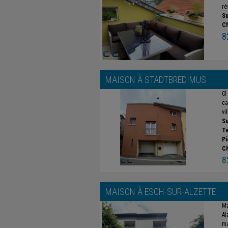
ré
Su
C
8
MAISON À
STADTBREDIMUS
Cl
ca
vi
Su
Te
Pi
C
8
MAISON À
ESCH-SUR-ALZETTE
Ma
Al
ma