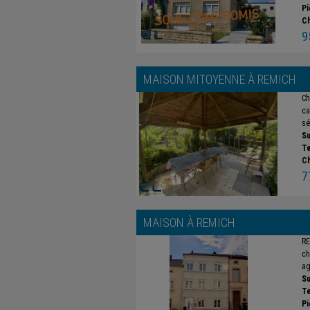
Pi
C
9
MAISON MITOYENNE À
REMICH
Ch
ca
sé
Su
Te
C
7
MAISON À
REMICH
RE
ch
ag
Su
Te
Pi