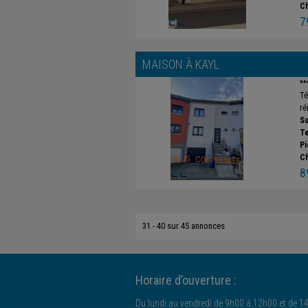
C
7
MAISON À
KAYL
**
Té
ré
Su
Te
Pi
C
8
31 - 40 sur 45 annonces
Horaire d’ouverture :
Du lundi au vendredi de 9h00 à 12h00 et de 1