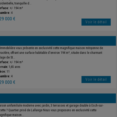
sidentielle, tranquille d...
rface:
+/- 194 m²
hambre:
4
29 000 €
Voir le détail
 Immobilière vous présente en exclusivité cette magnifique maison mitoyenne de
ractère, offrant une surface habitable d'environ 194 m², située dans le charmant
llage de St...
rface:
+/- 194 m²
rrain:
1,65 ares
èce:
11
hambre:
4
Voir le détail
29 000 €
ison unifamiliale moderne avec jardin, 3 terrasses et garage double à Esch-sur-
zette ? Quartier prisé de Lallange Nous vous proposons en exclusivité cette
gnifique maison...