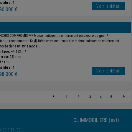
hambre:
4
Voir le détail
90 000 €
*SOUS COMPROMIS *** Maison mitoyenne entièrement rénovée avec goût ?
tange (commune de Kayl) Découvrez cette superbe maison mitoyenne entièrement
novée dans un style mode...
rface:
+/- 193 m²
rrain:
2,5 ares
èce:
8
hambre:
4
Voir le détail
98 000 €
1
2
3
4
5
CL IMMOBILIERE (ext)
4h00 à 18h00.