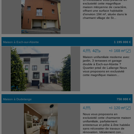
exclusivité cette magnifique
maison mitoyenne de caractère,
offrant une surface habitable
d'environ 194 m², située dans le
charmant village de St...
Maison
à
Esch-sur-Alzette
1 195 000 €
4
4
+/- 168 m²
Maison unifamiliale moderne avec
jardin, 3 terrasses et garage
double à Esch-sur-Alzette ?
Quartier prisé de Lallange Nous
vous proposons en exclusivité
cette magnifique maison...
Maison
à
Dudelange
750 000 €
4
+/- 120 m²
Nous vous proposons en
exclusivité cette charmante maison
unifamiliale, parfaitement
entretenue et prête à être habitée
sans nécessiter de travaux de
rénovation. Idéalement con...