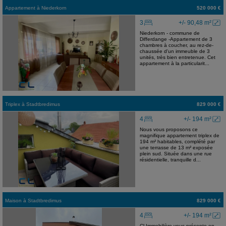
Appartement
à
Niederkorn
520 000 €
3
+/- 90,48 m²
Niederkorn - commune de
Differdange -Appartement de 3
chambres à coucher, au rez-de-
chaussée d'un immeuble de 3
unités, très bien entretenue. Cet
appartement à la particularit...
Triplex
à
Stadtbredimus
829 000 €
4
+/- 194 m²
Nous vous proposons ce
magnifique appartement triplex de
194 m² habitables, complété par
une terrasse de 13 m² exposée
plein sud. Située dans une rue
résidentielle, tranquille d...
Maison
à
Stadtbredimus
829 000 €
4
+/- 194 m²
Cl Immobilière vous présente en