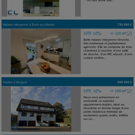
: - Un box fermé ave...
Maison mitoyenne
à
Esch-sur-Alzette
735 000 €
3
1
+/- 110 m²
Belle maison mitoyenne rénovée,
très lumineuse et parfaitement
agencée. Elle se compose de trois
chambres à coucher, d'une salle
de douche, d'un WC séparé, d'une
cuisine entière...
Duplex
à
Bergem
995 000 €
3
1
+/- 160 m²
Nous vous présentons en
exclusivité ce superbe
appartement-duplex, situé au
deuxième et dernier étage d'une
petite résidence intimiste de
seulement quatre unités, édifiée
sur un...