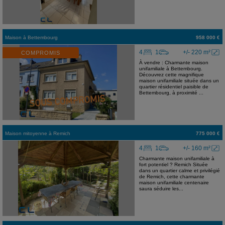
Maison
à
Bettembourg
958 000 €
4
1
+/- 220 m²
COMPROMIS
À vendre : Charmante maison
unifamiliale à Bettembourg.
Découvrez cette magnifique
maison unifamiliale située dans un
quartier résidentiel paisible de
Bettembourg, à proximité ...
Maison mitoyenne
à
Remich
775 000 €
4
1
+/- 160 m²
Charmante maison unifamiliale à
fort potentiel ? Remich Située
dans un quartier calme et privilégié
de Remich, cette charmante
maison unifamiliale centenaire
saura séduire les...