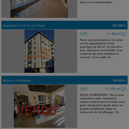
dans un environnement ...
Appartement
à
Esch-sur-Alzette
525 000 €
3
+/- 96 m²
Nous vous proposons à la vente
un bel appartement d'une
superficie de 96 m², en très bon
état, idéal pour une famille. Il se
compose de trois chambres à
coucher, d'une salle de...
Maison
à
Schifflange
785 000 €
3
+/- 150 m²
SOUS COMPROMIS ! Nous vous
proposons cette charmante
maison entièrement rénovée avec
goût, idéalement située dans un
quartier résidentiel calme et
recherché de Schifflange. Of...