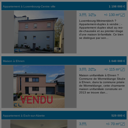
Appartement
à
Luxembourg-Centre ville
1 198 000 €
3
1
+/- 130 m²
Luxembourg-Weimerskirch ?
Appartement-duplex à vendre ; -
Appartement duplex situé au rez-
de-chaussée et au premier étage
d'une maison bi-familiale. Ce bien
se distingue par son...
Maison
à
Ehnen
1 040 000 €
3
2
+/- 115 m²
Maison unifamiliale à Ehnen ?
Commune de Wormeldange Située
à Ehnen, dans la commune prisée
de Wormeldange, cette charmante
maison unifamiliale construite en
2013 se trouve dan...
Appartement
à
Esch-sur-Alzette
529 000 €
3
+/- 70 m²