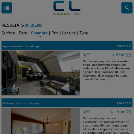
RESULTATS
45 BIENS
Surface
|
Date
|
Chambre
|
Prix
|
Localité
|
Type
Appartement
à
Dudelange
480 000 €
3
+/- 93 m²
Nous vous proposons à la vente
ce bel appartement offrant une
surface utile de 93 m², idéalement
agencé. Il se compose de trois
chambres, d'un espace bureau,
d'un WC séparé, d'...
Maison
à
Esch-sur-Alzette
790 000 €
3
+/- 170 m²
Nous vous proposons en
exclusivité une maison mitoyenne
des années 60, bien entretenue,
située dans le quartier recherché
de Bourgrund à Esch-sur-Alzette,