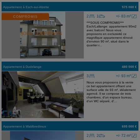
Appartement
à
Esch-sur-Alzette
575 000 €
2
1
+/- 83 m²
COMPROMIS
***SOUS COMPROMIS***
Esch/Lallange: appartement 90m2
avec balcon! Nous vous
proposons en exclusivité ce
magnifique appartement rénové
d'environ 90 m², situé dans le
quartier r...
Appartement
à
Dudelange
480 000 €
3
+/- 93 m²
Nous vous proposons à la vente
ce bel appartement offrant une
surface utile de 93 m², idéalement
agencé. Il se compose de trois
chambres, d'un espace bureau,
d'un WC séparé, d'...
Appartement
à
Waldbredimus
695 000 €
2
2
+/- 72 m²