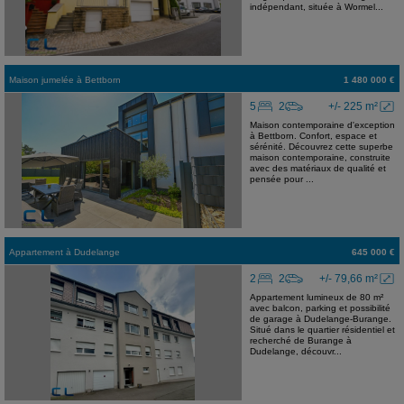
indépendant, située à Wormel...
Maison jumelée
à
Bettborn
1 480 000 €
5
2
+/- 225 m²
Maison contemporaine d'exception
à Bettborn. Confort, espace et
sérénité. Découvrez cette superbe
maison contemporaine, construite
avec des matériaux de qualité et
pensée pour ...
Appartement
à
Dudelange
645 000 €
2
2
+/- 79,66 m²
Appartement lumineux de 80 m²
avec balcon, parking et possibilité
de garage à Dudelange-Burange.
Situé dans le quartier résidentiel et
recherché de Burange à
Dudelange, découvr...