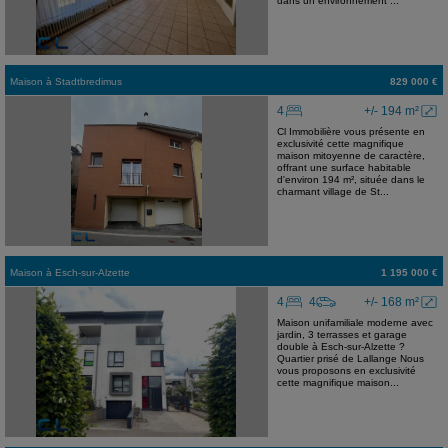
dans un environnement ...
Maison
à
Stadtbredimus
829 000 €
4
+/- 194 m²
Cl Immobilière vous présente en
exclusivité cette magnifique
maison mitoyenne de caractère,
offrant une surface habitable
d'environ 194 m², située dans le
charmant village de St...
Maison
à
Esch-sur-Alzette
1 195 000 €
4
4
+/- 168 m²
Maison unifamiliale moderne avec
jardin, 3 terrasses et garage
double à Esch-sur-Alzette ?
Quartier prisé de Lallange Nous
vous proposons en exclusivité
cette magnifique maison...