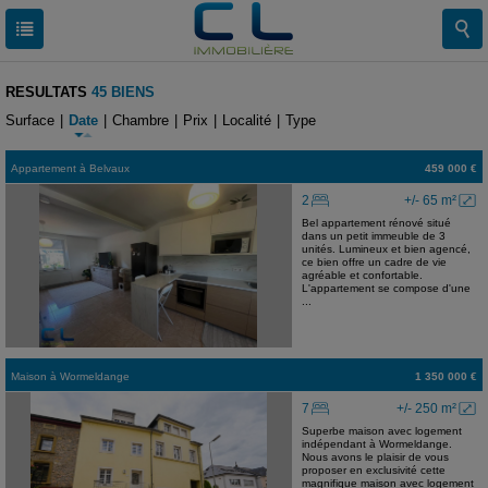
RESULTATS
45 BIENS
Surface
|
Date
|
Chambre
|
Prix
|
Localité
|
Type
Appartement
à
Belvaux
459 000 €
2
+/- 65 m²
Bel appartement rénové situé
dans un petit immeuble de 3
unités. Lumineux et bien agencé,
ce bien offre un cadre de vie
agréable et confortable.
L'appartement se compose d'une
...
Maison
à
Wormeldange
1 350 000 €
7
+/- 250 m²
Superbe maison avec logement
indépendant à Wormeldange.
Nous avons le plaisir de vous
proposer en exclusivité cette
magnifique maison avec logement