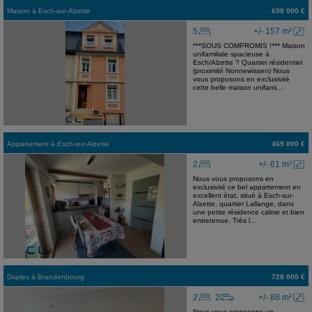
Maison
à
Esch-sur-Alzette
698 000 €
5
+/- 157 m²
***SOUS COMPROMIS !*** Maison
unifamiliale spacieuse à
Esch/Alzette ? Quartier résidentiel
(proximité Nonnewissen) Nous
vous proposons en exclusivité
cette belle maison unifami...
Appartement
à
Esch-sur-Alzette
469 000 €
2
+/- 61 m²
Nous vous proposons en
exclusivité ce bel appartement en
excellent état, situé à Esch-sur-
Alzette, quartier Lallange, dans
une petite résidence calme et bien
entretenue. Très l...
Duplex
à
Brandenbourg
728 000 €
2
2
+/- 88 m²
Nous vous proposons un