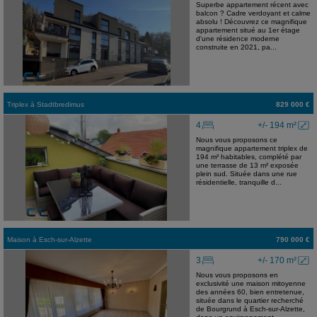
Superbe appartement récent avec
balcon ? Cadre verdoyant et calme
absolu ! Découvrez ce magnifique
appartement situé au 1er étage
d'une résidence moderne
construite en 2021, pa...
Triplex
à
Stadtbredimus
829 000 €
4
+/- 194 m²
Nous vous proposons ce
magnifique appartement triplex de
194 m² habitables, complété par
une terrasse de 13 m² exposée
plein sud. Située dans une rue
résidentielle, tranquille d...
Maison
à
Esch-sur-Alzette
790 000 €
3
+/- 170 m²
Nous vous proposons en
exclusivité une maison mitoyenne
des années 60, bien entretenue,
située dans le quartier recherché
de Bourgrund à Esch-sur-Alzette,