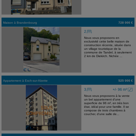
Maison
à
Brandenbourg
728 000 €
2
Nous vous proposons en
exclusivité cette belle maison de
construction récente, située dans
un village touristique de la
commune de Tandel, à seulement
2 km de Diekirch. Nichée ...
Appartement
à
Esch-sur-Alzette
525 000 €
3
+/- 96 m²
Nous vous proposons à la vente
un bel appartement d'une
superficie de 96 m², en très bon
état, idéal pour une famille. Il se
compose de trois chambres à
coucher, d'une salle de...