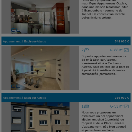
magnifique Appartement -Duplex,
dans une maison bi-familiale, situé
à Brandenburg - commune de
Tandel. De construction récente,
belles finitions soigné...
Appartement
à
Esch-sur-Alzette
548 000 €
2
+/- 88 m²
Superbe appartement rénové de
88 m² à Esch-sur-Alzette.;
Idéalement situé à Esch-sur-
Alzette, juste en face de la gare et
à proximité immédiate de toutes
commodités (commerces,...
Appartement
à
Esch-sur-Alzette
389 000 €
1
+/- 53 m²
Nous vous proposons en
exclusivité un bel appartement
idéalement situé à proximité de
l'hôpital et de la Place Benelux.
L'appartement, très bien agencé
et particulièrement lumin...