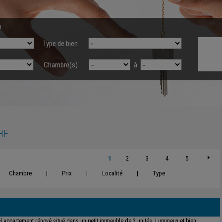
n
Type de bien
Chambre(s)
à
HE
1
2
3
4
5
Chambre
|
Prix
|
Localité
|
Type
l appartement rénové situé dans un petit immeuble de 3 unités. Lumineux et bien