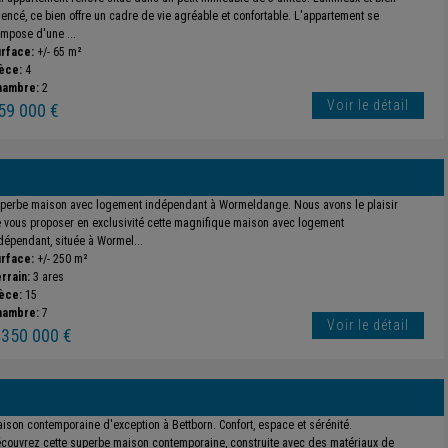
encé, ce bien offre un cadre de vie agréable et confortable. L'appartement se
mpose d'une ...
rface:
+/- 65 m²
èce:
4
hambre:
2
Voir le détail
59 000 €
perbe maison avec logement indépendant à Wormeldange. Nous avons le plaisir
 vous proposer en exclusivité cette magnifique maison avec logement
dépendant, située à Wormel...
rface:
+/- 250 m²
rrain:
3 ares
èce:
15
hambre:
7
Voir le détail
 350 000 €
ison contemporaine d'exception à Bettborn. Confort, espace et sérénité.
couvrez cette superbe maison contemporaine, construite avec des matériaux de