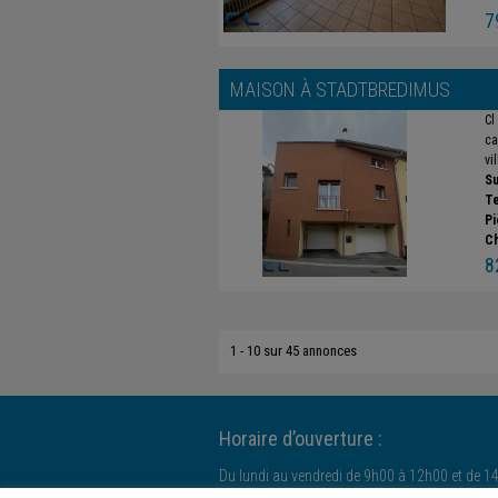
7
MAISON À
STADTBREDIMUS
Cl
ca
vi
Su
Te
Pi
C
8
1 - 10 sur 45 annonces
Horaire d’ouverture :
Du lundi au vendredi de 9h00 à 12h00 et de 1