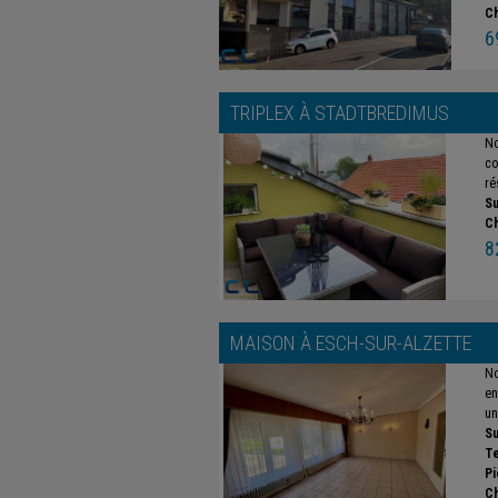
C
6
TRIPLEX À
STADTBREDIMUS
No
co
ré
Su
C
8
MAISON À
ESCH-SUR-ALZETTE
No
en
un
Su
Te
Pi
C