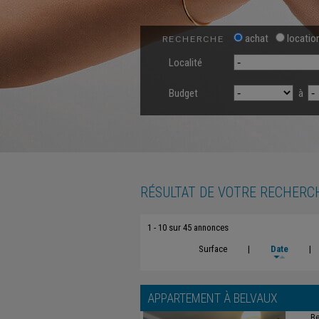
achat
locatio
RECHERCHE
Localité
Budget
à
RÉSULTAT DE VOTRE RECHERC
1 - 10 sur 45 annonces
Surface
|
Date
|
APPARTEMENT À
BELVAUX
Be