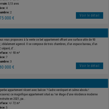
rrain:
3,13 ares
èce:
4
hambre:
2
Voir le détail
75 000 €
us vous proposons à la vente ce bel appartement offrant une surface utile de 93
, idéalement agencé. Il se compose de trois chambres, d'un espace bureau, d'un
 séparé, d'...
rface:
+/- 93 m²
èce:
7
hambre:
3
Voir le détail
80 000 €
perbe appartement récent avec balcon ? Cadre verdoyant et calme absolu !
couvrez ce magnifique appartement situé au 1er étage d'une résidence moderne
nstruite en 2021, pa...
rface:
+/- 72 m²
èce:
5