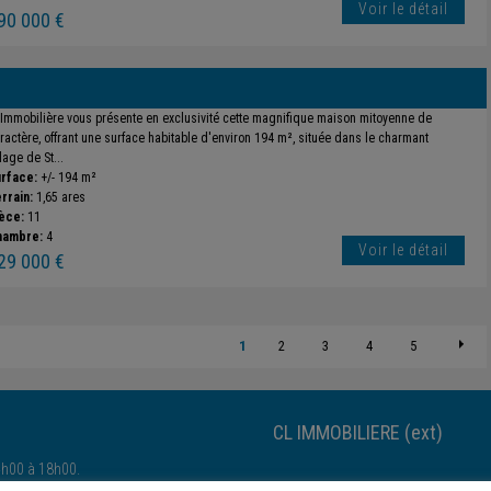
Voir le détail
90 000 €
 Immobilière vous présente en exclusivité cette magnifique maison mitoyenne de
ractère, offrant une surface habitable d'environ 194 m², située dans le charmant
llage de St...
rface:
+/- 194 m²
rrain:
1,65 ares
èce:
11
hambre:
4
Voir le détail
29 000 €
1
2
3
4
5
CL IMMOBILIERE (ext)
4h00 à 18h00.