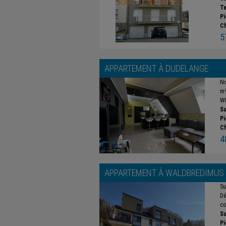
Te
Pi
C
5
APPARTEMENT À
DUDELANGE
No
m²
WC
Su
Pi
C
4
APPARTEMENT À
WALDBREDIMUS
Su
Dé
co
Su
Pi