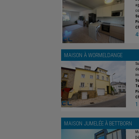
ag
co
Su
Pi
C
4
MAISON À
WORMELDANGE
Su
de
in
Su
Te
Pi
C
1
MAISON JUMELÉE À
BETTBORN
Ma
Dé