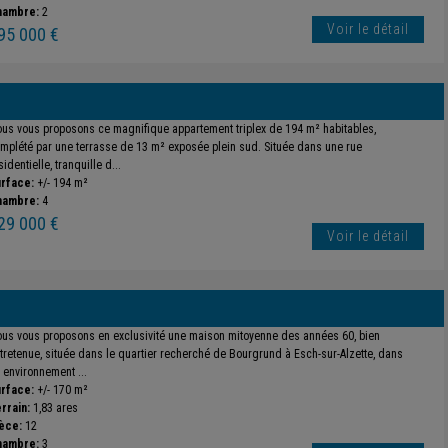
hambre:
2
Voir le détail
95 000 €
us vous proposons ce magnifique appartement triplex de 194 m² habitables,
mplété par une terrasse de 13 m² exposée plein sud. Située dans une rue
sidentielle, tranquille d...
rface:
+/- 194 m²
hambre:
4
29 000 €
Voir le détail
us vous proposons en exclusivité une maison mitoyenne des années 60, bien
tretenue, située dans le quartier recherché de Bourgrund à Esch-sur-Alzette, dans
 environnement ...
rface:
+/- 170 m²
rrain:
1,83 ares
èce:
12
hambre:
3