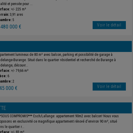
alité et pensée pour ...
rface:
+/- 225 m²
rrain:
3,91 ares
hambre:
5
Voir le détail
 480 000 €
partement lumineux de 80 m² avec balcon, parking et possibilité de garage à
delange-Burange. Situé dans le quartier résidentiel et recherché de Burange à
delange, découvr...
rface:
+/- 79,66 m²
èce:
6
hambre:
2
Voir le détail
45 000 €
TTE
*SOUS COMPROMIS*** Esch/Lallange: appartement 90m2 avec balcon! Nous vous
oposons en exclusivité ce magnifique appartement rénové d'environ 90 m², situé
ns le quartier r...
rface:
+/- 83 m²