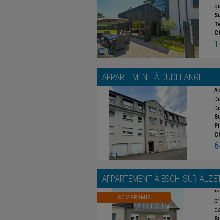
qu
Su
Te
C
1
APPARTEMENT À
DUDELANGE
Ap
Du
Du
Su
Pi
C
6
APPARTEMENT À
ESCH-SUR-ALZE
**
COMPROMIS
pr
da
Su