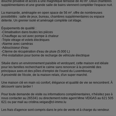
douche privative et accès à une magnifique terrasse de 40 m². Deux chambres
supplémentaires et une grande salle de bains viennent compléter l'espace nuit.
La mansarde, aménagée en open space de 56 m², offre de nombreuses
possibilités : salle de jeux, bureau, chambres supplémentaires ou espace
détente. Un grenier isolé et aménagé complète cet étage.
Équipements de qualité :
-Climatisation dans toutes les pièces
-Chauffage au sol avec pompe à chaleur
-Triple vitrage et volets électriques
-Alarme avec caméras
-Adoucisseur d'eau
-Citerne de récupération d'eau de pluie (5.000 L)
-Pré-installation pour borne de recharge de véhicule électrique
Située dans un environnement paisible et verdoyant, cette maison est idéale
pour les familles recherchant le calme sans renoncer à la proximité des
principaux axes et des pôles d'emploi de l'ouest du Luxembourg.
A proximité de l'école, de la maison relais, d'un super marché.
Une maison clé en main où confort, élégance et qualité de vie se rencontrent. À
découvrir sans tarder !
Pour toute demande de visite ou informations complémentaires, n'hésitez pas à
nous contacter au 265341 ou directement notre agent Mme VEIGAS au 621 505
621 ou par mail au cristina.veigas@cl-immo.lu
Les frais d'agence sont compris dans le prix de vente et à charge du vendeur.