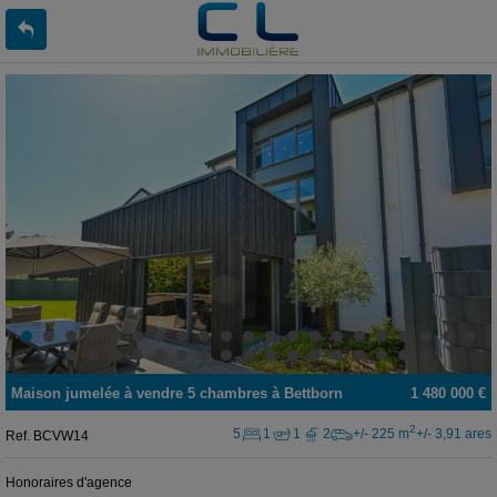
Maison jumelée
à vendre
5 chambres à
Bettborn
1 480 000 €
2
5
1
1
2
+/- 225 m
+/- 3,91 ares
Ref.
BCVW14
Honoraires d'agence