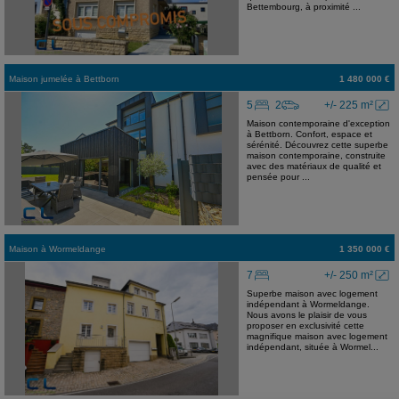
Bettembourg, à proximité ...
Maison jumelée
à
Bettborn
1 480 000 €
5
2
+/- 225 m²
Maison contemporaine d'exception
à Bettborn. Confort, espace et
sérénité. Découvrez cette superbe
maison contemporaine, construite
avec des matériaux de qualité et
pensée pour ...
Maison
à
Wormeldange
1 350 000 €
7
+/- 250 m²
Superbe maison avec logement
indépendant à Wormeldange.
Nous avons le plaisir de vous
proposer en exclusivité cette
magnifique maison avec logement
indépendant, située à Wormel...