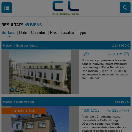
RESULTATS
45 BIENS
Surface
|
Date
|
Chambre
|
Prix
|
Localité
|
Type
Maison
à
Esch-sur-Alzette
1 149 000 €
3
+/- 201 m²
Nous vous proposons à la vente
dans le nouveau projet immobilier
de standing « Place Benelux » :
Une maison (01) de +/- 201m2 qui
se compose comme suit: Au sous-
sol : - Un box...
Maison
à
Bettembourg
958 000 €
4
1
+/- 220 m²
COMPROMIS
À vendre : Charmante maison
unifamiliale à Bettembourg.
Découvrez cette magnifique
maison unifamiliale située dans un
quartier résidentiel paisible de