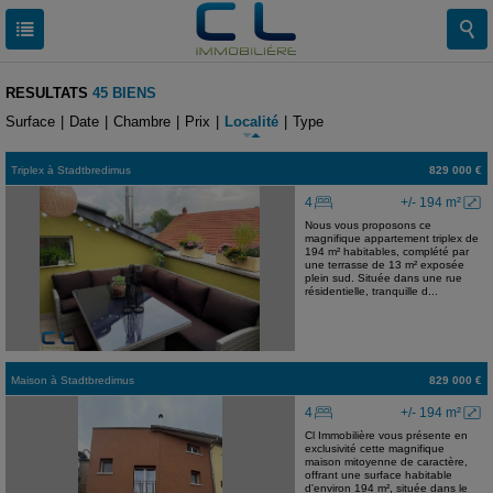
RESULTATS
45 BIENS
Surface
|
Date
|
Chambre
|
Prix
|
Localité
|
Type
Triplex
à
Stadtbredimus
829 000 €
4
+/- 194 m²
Nous vous proposons ce
magnifique appartement triplex de
194 m² habitables, complété par
une terrasse de 13 m² exposée
plein sud. Située dans une rue
résidentielle, tranquille d...
Maison
à
Stadtbredimus
829 000 €
4
+/- 194 m²
Cl Immobilière vous présente en
exclusivité cette magnifique
maison mitoyenne de caractère,
offrant une surface habitable
d'environ 194 m², située dans le