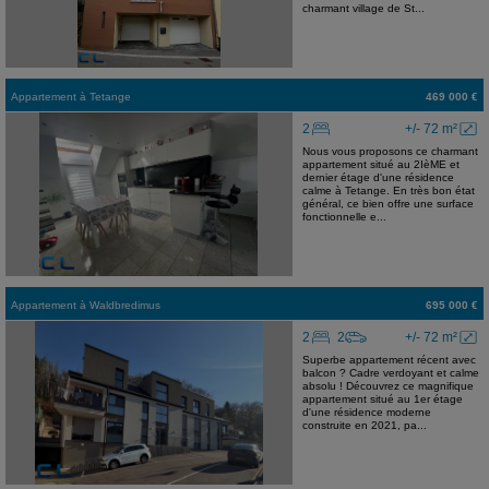
charmant village de St...
Appartement
à
Tetange
469 000 €
2
+/- 72 m²
Nous vous proposons ce charmant
appartement situé au 2IèME et
dernier étage d'une résidence
calme à Tetange. En très bon état
général, ce bien offre une surface
fonctionnelle e...
Appartement
à
Waldbredimus
695 000 €
2
2
+/- 72 m²
Superbe appartement récent avec
balcon ? Cadre verdoyant et calme
absolu ! Découvrez ce magnifique
appartement situé au 1er étage
d'une résidence moderne
construite en 2021, pa...