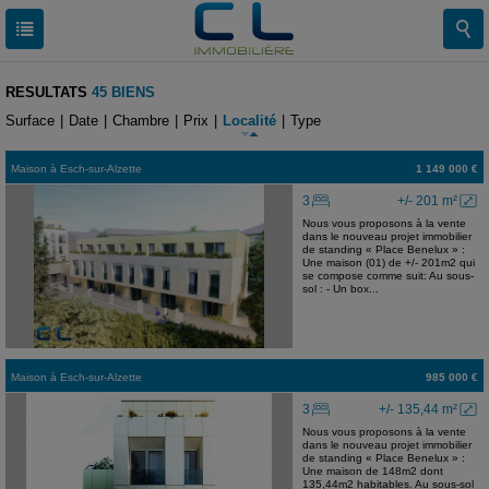
RESULTATS
45 BIENS
Surface
|
Date
|
Chambre
|
Prix
|
Localité
|
Type
Maison
à
Esch-sur-Alzette
1 149 000 €
3
+/- 201 m²
Nous vous proposons à la vente
dans le nouveau projet immobilier
de standing « Place Benelux » :
Une maison (01) de +/- 201m2 qui
se compose comme suit: Au sous-
sol : - Un box...
Maison
à
Esch-sur-Alzette
985 000 €
3
+/- 135,44 m²
Nous vous proposons à la vente
dans le nouveau projet immobilier
de standing « Place Benelux » :
Une maison de 148m2 dont
135,44m2 habitables. Au sous-sol