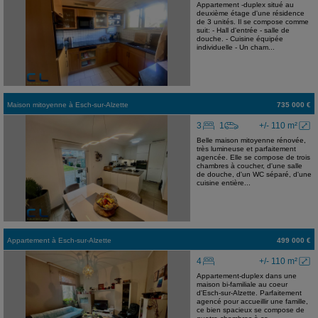
Appartement -duplex situé au
deuxième étage d'une résidence
de 3 unités. Il se compose comme
suit: - Hall d'entrée - salle de
douche. - Cuisine équipée
individuelle - Un cham...
Maison mitoyenne
à
Esch-sur-Alzette
735 000 €
3
1
+/- 110 m²
Belle maison mitoyenne rénovée,
très lumineuse et parfaitement
agencée. Elle se compose de trois
chambres à coucher, d'une salle
de douche, d'un WC séparé, d'une
cuisine entière...
Appartement
à
Esch-sur-Alzette
499 000 €
4
+/- 110 m²
Appartement-duplex dans une
maison bi-familiale au coeur
d'Esch-sur-Alzette. Parfaitement
agencé pour accueillir une famille,
ce bien spacieux se compose de