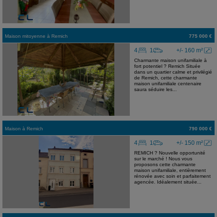
Maison mitoyenne
à
Remich
775 000 €
4
1
+/- 160 m²
Charmante maison unifamiliale à
fort potentiel ? Remich Située
dans un quartier calme et privilégié
de Remich, cette charmante
maison unifamiliale centenaire
saura séduire les...
Maison
à
Remich
790 000 €
4
1
+/- 150 m²
REMICH ? Nouvelle opportunité
sur le marché ! Nous vous
proposons cette charmante
maison unifamiliale, entièrement
rénovée avec soin et parfaitement
agencée. Idéalement située...