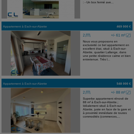
: - Un box fermé ave...
Appartement
à
Esch-sur-Alzette
469 000 €
2
+/- 61 m²
Nous vous proposons en
exclusivité ce bel appartement en
excellent état, situé à Esch-sur-
Alzette, quartier Lallange, dans
une petite résidence calme et bien
entretenue. Très l...
Appartement
à
Esch-sur-Alzette
548 000 €
2
+/- 88 m²
Superbe appartement rénové de
88 m² à Esch-sur-Alzette.;
Idéalement situé à Esch-sur-
Alzette, juste en face de la gare et
à proximité immédiate de toutes
commodités (commerces,...