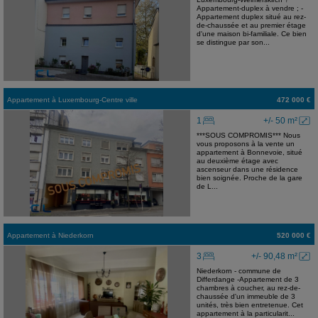
Appartement-duplex à vendre ; -
Appartement duplex situé au rez-
de-chaussée et au premier étage
d'une maison bi-familiale. Ce bien
se distingue par son...
Appartement
à
Luxembourg-Centre ville
472 000 €
1
+/- 50 m²
***SOUS COMPROMIS*** Nous
vous proposons à la vente un
appartement à Bonnevoie, situé
au deuxième étage avec
ascenseur dans une résidence
bien soignée. Proche de la gare
de L...
Appartement
à
Niederkorn
520 000 €
3
+/- 90,48 m²
Niederkorn - commune de
Differdange -Appartement de 3
chambres à coucher, au rez-de-
chaussée d'un immeuble de 3
unités, très bien entretenue. Cet
appartement à la particularit...