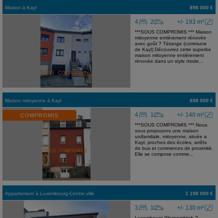
Maison
à
Kayl
898 000 €
4
2
+/- 193 m²
***SOUS COMPROMIS *** Maison
mitoyenne entièrement rénovée
avec goût ? Tétange (commune
de Kayl) Découvrez cette superbe
maison mitoyenne entièrement
rénovée dans un style mode...
Maison mitoyenne
à
Kayl
698 000 €
4
1
+/- 140 m²
COMPROMIS
***SOUS COMPROMIS *** Nous
vous proposons une maison
unifamiliale, mitoyenne, située a
Kayl, proches des écoles, arrêts
de bus et commerces de proximité.
Elle se compose comme...
Appartement
à
Luxembourg-Centre ville
1 198 000 €
3
1
+/- 130 m²
Luxembourg-Weimerskirch ?