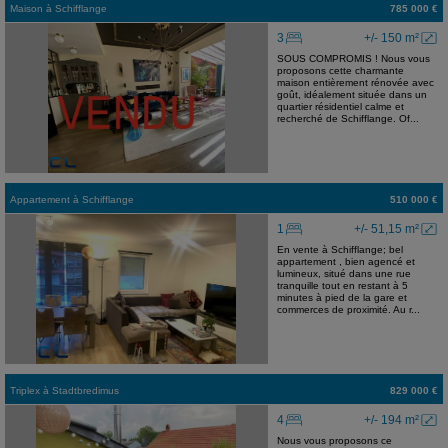
Maison
à
Schifflange
785 000 €
3
+/- 150 m²
SOUS COMPROMIS ! Nous vous
proposons cette charmante
maison entièrement rénovée avec
goût, idéalement située dans un
quartier résidentiel calme et
recherché de Schifflange. Of...
Appartement
à
Schifflange
510 000 €
1
+/- 51,15 m²
En vente à Schifflange; bel
appartement , bien agencé et
lumineux, situé dans une rue
tranquille tout en restant à 5
minutes à pied de la gare et
commerces de proximité. Au r...
Triplex
à
Stadtbredimus
829 000 €
4
+/- 194 m²
Nous vous proposons ce