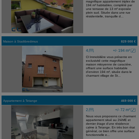
magnifique appartement triplex de
194 m² habitables, complété par
une terrasse de 13 m² exposée
plein sud. Située dans une rue
résidentielle, tranquille d...
Maison
à
Stadtbredimus
829 000 €
4
+/- 194 m²
Cl Immobilière vous présente en
exclusivité cette magnifique
maison mitoyenne de caractère,
offrant une surface habitable
d'environ 194 m², située dans le
charmant village de St...
Appartement
à
Tetange
469 000 €
2
+/- 72 m²
Nous vous proposons ce charmant
appartement situé au 2IèME et
dernier étage d'une résidence
calme à Tetange. En très bon état
général, ce bien offre une surface
fonctionnelle e...