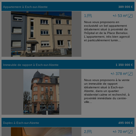
Appartement
à
Esch-sur-Alzette
389 000 €
1
+/- 53 m²
Nous vous proposons en
exclusivité un bel appartement
idéalement situé à proximité de
l'hôpital et de la Place Benelux.
L'appartement, très bien agencé
et particulièrement lumin...
Immeuble de rapport
à
Esch-sur-Alzette
1 350 000 €
+/- 378 m²
Nous vous proposons à la vente
un immeuble de rapport
idéalement situé à Esch-sur-
Alzette, dans un quartier
résidentiel calme et recherché, à
proximité immédiate du centre-
ville...
Duplex
à
Esch-sur-Alzette
495 000 €
2
+/- 70 m²