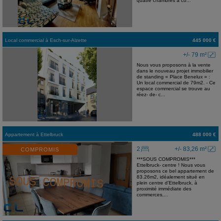
quatre chambres à co...
Local commercial
à
Esch-sur-Alzette
445 000 €
+/- 79 m²
Nous vous proposons à la vente
dans le nouveau projet immobilier
de standing « Place Benelux » :
Un local commercial de 79m2. - Ce
espace commercial se trouve au
réez- de- c...
Appartement
à
Ettelbruck
488 000 €
2
+/- 83,26 m²
COMPROMIS
***SOUS COMPROMIS***
Ettelbruck- centre ! Nous vous
proposons ce bel appartement de
83.26m2, idéalement situé en
plein centre d'Ettelbruck, à
proximité immédiate des
commerces,...