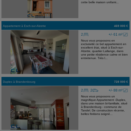
cette belle maison unifami...
Appartement
à
Esch-sur-Alzette
469 000 €
2
+/- 61 m²
Nous vous proposons en
exclusivité ce bel appartement en
excellent état, situé à Esch-sur-
Alzette, quartier Lallange, dans
une petite résidence calme et bien
entretenue. Très l...
Duplex
à
Brandenbourg
728 000 €
2
2
+/- 88 m²
Nous vous proposons un
magnifique Appartement -Duplex,
dans une maison bi-familiale, situé
à Brandenburg - commune de
Tandel. De construction récente,
belles finitions soigné...