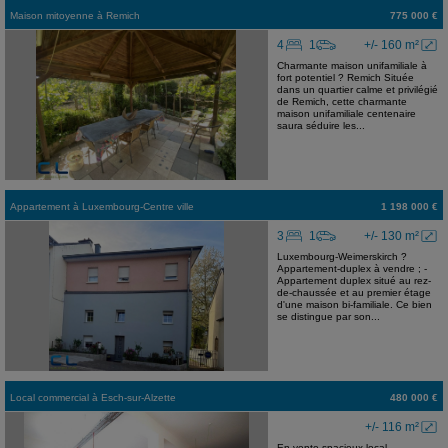
Maison mitoyenne
à
Remich
775 000 €
4
1
+/- 160 m²
Charmante maison unifamiliale à
fort potentiel ? Remich Située
dans un quartier calme et privilégié
de Remich, cette charmante
maison unifamiliale centenaire
saura séduire les...
Appartement
à
Luxembourg-Centre ville
1 198 000 €
3
1
+/- 130 m²
Luxembourg-Weimerskirch ?
Appartement-duplex à vendre ; -
Appartement duplex situé au rez-
de-chaussée et au premier étage
d'une maison bi-familiale. Ce bien
se distingue par son...
Local commercial
à
Esch-sur-Alzette
480 000 €
+/- 116 m²
En vente spacieux local