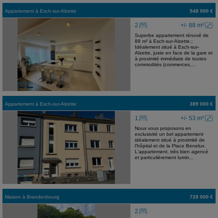
Appartement
à
Esch-sur-Alzette
548 000 €
2
+/- 88 m²
Superbe appartement rénové de
88 m² à Esch-sur-Alzette.;
Idéalement situé à Esch-sur-
Alzette, juste en face de la gare et
à proximité immédiate de toutes
commodités (commerces,...
Appartement
à
Esch-sur-Alzette
389 000 €
1
+/- 53 m²
Nous vous proposons en
exclusivité un bel appartement
idéalement situé à proximité de
l'hôpital et de la Place Benelux.
L'appartement, très bien agencé
et particulièrement lumin...
Maison
à
Brandenbourg
728 000 €
2