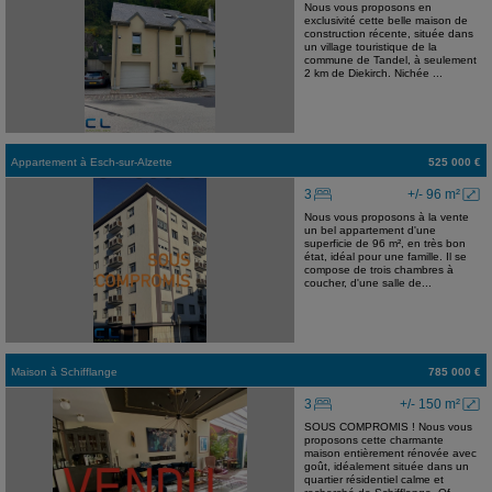
Nous vous proposons en
exclusivité cette belle maison de
construction récente, située dans
un village touristique de la
commune de Tandel, à seulement
2 km de Diekirch. Nichée ...
Appartement
à
Esch-sur-Alzette
525 000 €
3
+/- 96 m²
Nous vous proposons à la vente
un bel appartement d'une
superficie de 96 m², en très bon
état, idéal pour une famille. Il se
compose de trois chambres à
coucher, d'une salle de...
Maison
à
Schifflange
785 000 €
3
+/- 150 m²
SOUS COMPROMIS ! Nous vous
proposons cette charmante
maison entièrement rénovée avec
goût, idéalement située dans un
quartier résidentiel calme et