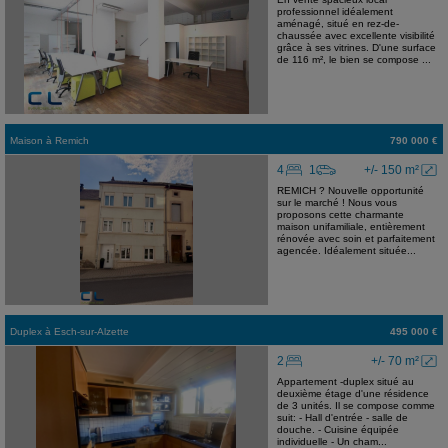
professionnel idéalement
aménagé, situé en rez-de-
chaussée avec excellente visibilité
grâce à ses vitrines. D'une surface
de 116 m², le bien se compose ...
Maison
à
Remich
790 000 €
4
1
+/- 150 m²
REMICH ? Nouvelle opportunité
sur le marché ! Nous vous
proposons cette charmante
maison unifamiliale, entièrement
rénovée avec soin et parfaitement
agencée. Idéalement située...
Duplex
à
Esch-sur-Alzette
495 000 €
2
+/- 70 m²
Appartement -duplex situé au
deuxième étage d'une résidence
de 3 unités. Il se compose comme
suit: - Hall d'entrée - salle de
douche. - Cuisine équipée
individuelle - Un cham...