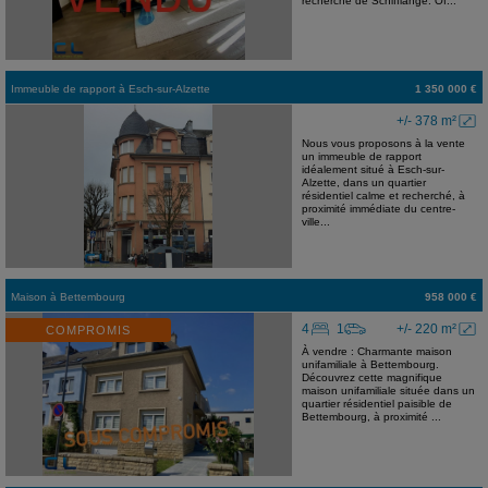
recherché de Schifflange. Of...
Immeuble de rapport
à
Esch-sur-Alzette
1 350 000 €
+/- 378 m²
Nous vous proposons à la vente
un immeuble de rapport
idéalement situé à Esch-sur-
Alzette, dans un quartier
résidentiel calme et recherché, à
proximité immédiate du centre-
ville...
Maison
à
Bettembourg
958 000 €
4
1
+/- 220 m²
COMPROMIS
À vendre : Charmante maison
unifamiliale à Bettembourg.
Découvrez cette magnifique
maison unifamiliale située dans un
quartier résidentiel paisible de
Bettembourg, à proximité ...