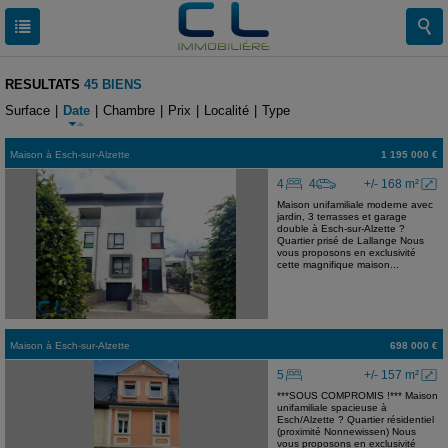
RESULTATS
45 BIENS
Surface
|
Date
|
Chambre
|
Prix
|
Localité
|
Type
Maison
à
Esch-sur-Alzette
1 195 000 €
4
4
+/- 168 m²
Maison unifamiliale moderne avec
jardin, 3 terrasses et garage
double à Esch-sur-Alzette ?
Quartier prisé de Lallange Nous
vous proposons en exclusivité
cette magnifique maison...
Maison
à
Esch-sur-Alzette
698 000 €
5
+/- 157 m²
***SOUS COMPROMIS !*** Maison
unifamiliale spacieuse à
Esch/Alzette ? Quartier résidentiel
(proximité Nonnewissen) Nous
vous proposons en exclusivité