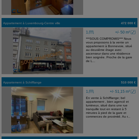
Appartement
à
Luxembourg-Centre ville
472 000 €
1
+/- 50 m²
***SOUS COMPROMIS*** Nous
vous proposons à la vente un
appartement à Bonnevoie, situé
au deuxième étage avec
ascenseur dans une résidence
bien soignée. Proche de la gare
de L...
Appartement
à
Schifflange
510 000 €
1
+/- 51,15 m²
En vente à Schifflange; bel
appartement , bien agencé et
lumineux, situé dans une rue
tranquille tout en restant à 5
minutes à pied de la gare et
commerces de proximité. Au r...