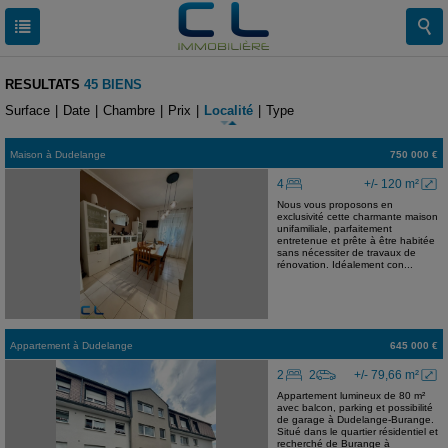
RESULTATS
45 BIENS
Surface
|
Date
|
Chambre
|
Prix
|
Localité
|
Type
Maison
à
Dudelange
750 000 €
4
+/- 120 m²
Nous vous proposons en
exclusivité cette charmante maison
unifamiliale, parfaitement
entretenue et prête à être habitée
sans nécessiter de travaux de
rénovation. Idéalement con...
Appartement
à
Dudelange
645 000 €
2
2
+/- 79,66 m²
Appartement lumineux de 80 m²
avec balcon, parking et possibilité
de garage à Dudelange-Burange.
Situé dans le quartier résidentiel et
recherché de Burange à