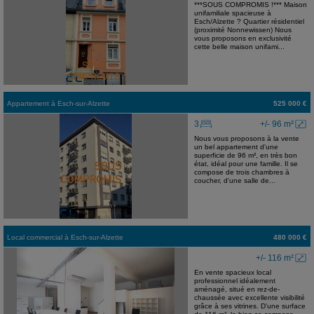
***SOUS COMPROMIS !*** Maison
unifamiliale spacieuse à
Esch/Alzette ? Quartier résidentiel
(proximité Nonnewissen) Nous
vous proposons en exclusivité
cette belle maison unifami...
Appartement
à
Esch-sur-Alzette
525 000 €
3
+/- 96 m²
Nous vous proposons à la vente
un bel appartement d'une
superficie de 96 m², en très bon
état, idéal pour une famille. Il se
compose de trois chambres à
coucher, d'une salle de...
Local commercial
à
Esch-sur-Alzette
480 000 €
+/- 116 m²
En vente spacieux local
professionnel idéalement
aménagé, situé en rez-de-
chaussée avec excellente visibilité
grâce à ses vitrines. D'une surface