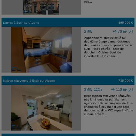
ville...
Duplex
à
Esch-sur-Alzette
495 000 €
2
+/- 70 m²
Appartement -duplex situé au
deuxième étage d'une résidence
de 3 unités. Il se compose comme
suit: - Hall d'entrée - salle de
douche. - Cuisine équipée
individuelle - Un cham...
Maison mitoyenne
à
Esch-sur-Alzette
735 000 €
3
1
+/- 110 m²
Belle maison mitoyenne rénovée,
très lumineuse et parfaitement
agencée. Elle se compose de trois
chambres à coucher, d'une salle
de douche, d'un WC séparé, d'une
cuisine entière...