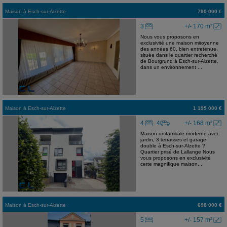
Maison
à
Esch-sur-Alzette
790 000 €
3
+/- 170 m²
Nous vous proposons en
exclusivité une maison mitoyenne
des années 60, bien entretenue,
située dans le quartier recherché
de Bourgrund à Esch-sur-Alzette,
dans un environnement ...
Maison
à
Esch-sur-Alzette
1 195 000 €
4
4
+/- 168 m²
Maison unifamiliale moderne avec
jardin, 3 terrasses et garage
double à Esch-sur-Alzette ?
Quartier prisé de Lallange Nous
vous proposons en exclusivité
cette magnifique maison...
Maison
à
Esch-sur-Alzette
698 000 €
5
+/- 157 m²