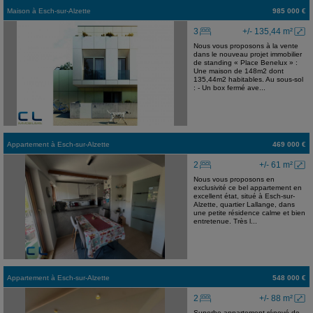
Maison
à
Esch-sur-Alzette
985 000 €
3
+/- 135,44 m²
Nous vous proposons à la vente
dans le nouveau projet immobilier
de standing « Place Benelux » :
Une maison de 148m2 dont
135,44m2 habitables. Au sous-sol
: - Un box fermé ave...
Appartement
à
Esch-sur-Alzette
469 000 €
2
+/- 61 m²
Nous vous proposons en
exclusivité ce bel appartement en
excellent état, situé à Esch-sur-
Alzette, quartier Lallange, dans
une petite résidence calme et bien
entretenue. Très l...
Appartement
à
Esch-sur-Alzette
548 000 €
2
+/- 88 m²
Superbe appartement rénové de