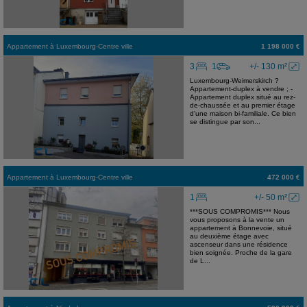
Appartement
à
Luxembourg-Centre ville
1 198 000 €
3
1
+/- 130 m²
Luxembourg-Weimerskirch ?
Appartement-duplex à vendre ; -
Appartement duplex situé au rez-
de-chaussée et au premier étage
d'une maison bi-familiale. Ce bien
se distingue par son...
Appartement
à
Luxembourg-Centre ville
472 000 €
1
+/- 50 m²
***SOUS COMPROMIS*** Nous
vous proposons à la vente un
appartement à Bonnevoie, situé
au deuxième étage avec
ascenseur dans une résidence
bien soignée. Proche de la gare
de L...