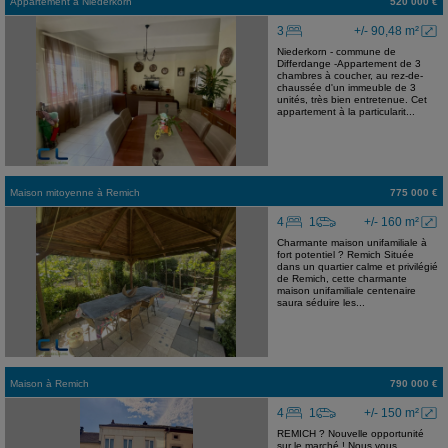
Appartement
à
Niederkorn
520 000 €
3
+/- 90,48 m²
Niederkorn - commune de
Differdange -Appartement de 3
chambres à coucher, au rez-de-
chaussée d'un immeuble de 3
unités, très bien entretenue. Cet
appartement à la particularit...
Maison mitoyenne
à
Remich
775 000 €
4
1
+/- 160 m²
Charmante maison unifamiliale à
fort potentiel ? Remich Située
dans un quartier calme et privilégié
de Remich, cette charmante
maison unifamiliale centenaire
saura séduire les...
Maison
à
Remich
790 000 €
4
1
+/- 150 m²
REMICH ? Nouvelle opportunité
sur le marché ! Nous vous