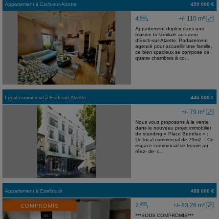
Appartement
à
Esch-sur-Alzette
499 000 €
4
+/- 110 m²
Appartement-duplex dans une
maison bi-familiale au coeur
d'Esch-sur-Alzette. Parfaitement
agencé pour accueillir une famille,
ce bien spacieux se compose de
quatre chambres à co...
Local commercial
à
Esch-sur-Alzette
445 000 €
+/- 79 m²
Nous vous proposons à la vente
dans le nouveau projet immobilier
de standing « Place Benelux » :
Un local commercial de 79m2. - Ce
espace commercial se trouve au
réez- de- c...
Appartement
à
Ettelbruck
488 000 €
2
+/- 83,26 m²
COMPROMIS
***SOUS COMPROMIS***