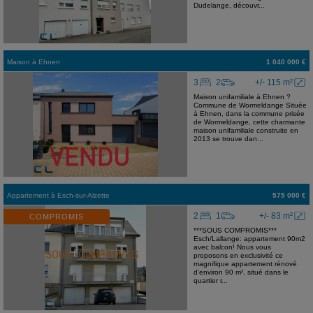
Dudelange, découvr...
Maison
à
Ehnen
1 040 000 €
3
2
+/- 115 m²
Maison unifamiliale à Ehnen ?
Commune de Wormeldange Située
à Ehnen, dans la commune prisée
de Wormeldange, cette charmante
maison unifamiliale construite en
2013 se trouve dan...
Appartement
à
Esch-sur-Alzette
575 000 €
2
1
+/- 83 m²
COMPROMIS
***SOUS COMPROMIS***
Esch/Lallange: appartement 90m2
avec balcon! Nous vous
proposons en exclusivité ce
magnifique appartement rénové
d'environ 90 m², situé dans le
quartier r...