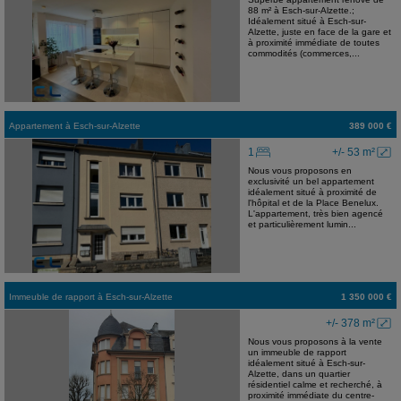
88 m² à Esch-sur-Alzette.;
Idéalement situé à Esch-sur-
Alzette, juste en face de la gare et
à proximité immédiate de toutes
commodités (commerces,...
Appartement
à
Esch-sur-Alzette
389 000 €
1
+/- 53 m²
Nous vous proposons en
exclusivité un bel appartement
idéalement situé à proximité de
l'hôpital et de la Place Benelux.
L'appartement, très bien agencé
et particulièrement lumin...
Immeuble de rapport
à
Esch-sur-Alzette
1 350 000 €
+/- 378 m²
Nous vous proposons à la vente
un immeuble de rapport
idéalement situé à Esch-sur-
Alzette, dans un quartier
résidentiel calme et recherché, à
proximité immédiate du centre-