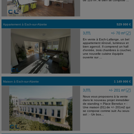
de 116 m², le bien se compose ...
Appartement
à
Esch-sur-Alzette
529 000 €
3
+/- 70 m²
En vente à Esch-Lallange, un bel
appartement rénové, lumineux et
bien agencé. Il comprend un hall
d'entrée, trois chambres à coucher,
une nouvelle cuisine équipée
ouverte sur ...
Maison
à
Esch-sur-Alzette
1 149 000 €
3
+/- 201 m²
Nous vous proposons à la vente
dans le nouveau projet immobilier
de standing « Place Benelux » :
Une maison (01) de +/- 201m2 qui
se compose comme suit: Au sous-
sol : - Un box...