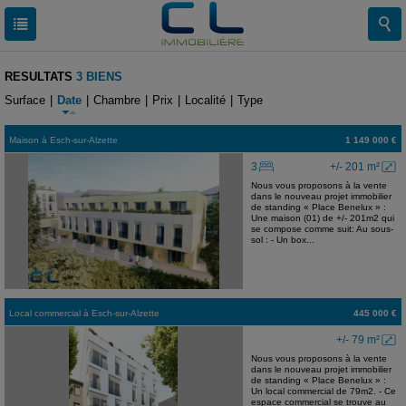
RESULTATS
3 BIENS
Surface
|
Date
|
Chambre
|
Prix
|
Localité
|
Type
Maison
à
Esch-sur-Alzette
1 149 000 €
3
+/- 201 m²
Nous vous proposons à la vente
dans le nouveau projet immobilier
de standing « Place Benelux » :
Une maison (01) de +/- 201m2 qui
se compose comme suit: Au sous-
sol : - Un box...
Local commercial
à
Esch-sur-Alzette
445 000 €
+/- 79 m²
Nous vous proposons à la vente
dans le nouveau projet immobilier
de standing « Place Benelux » :
Un local commercial de 79m2. - Ce
espace commercial se trouve au