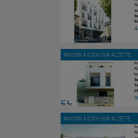
Pl
au
Su
Pi
4
MAISON À
ESCH-SUR-ALZETTE
No
Pl
bo
Su
Te
C
9
MAISON À
ESCH-SUR-ALZETTE
No
Pl