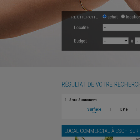
achat
locatio
RECHERCHE
Localité
Budget
à
RÉSULTAT DE VOTRE RECHERC
1 - 3 sur 3 annonces
Surface
|
Date
|
LOCAL COMMERCIAL À
ESCH-SUR
No