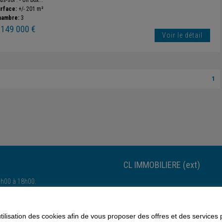
us-sol : - Un box...
rface:
+/- 201 m²
hambre:
3
 149 000 €
Voir le détail
1
CL IMMOBILIERE (ext)
4h00 à 18h00.
Esch-sur-Alzette-Esch-sur-Alzette
utilisation des cookies afin de vous proposer des offres et des services
ns
|
Estimation
|
Contact
© 