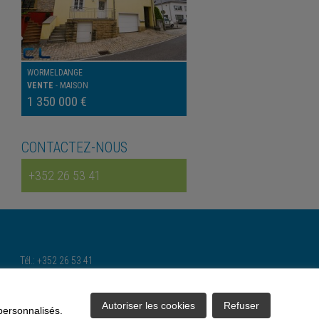
WORMELDANGE
VENTE
-
MAISON
1 350 000 €
CONTACTEZ-NOUS
+352 26 53 41
Tél.: +352 26 53 41
Gsm : 621 50 56 21 et 621 28 38 44
Email:
climmob@pt.lu
Autoriser les cookies
Refuser
 personnalisés.
CL IMMOBILIERE (ext) | Tous droits réservés | atHome.lu