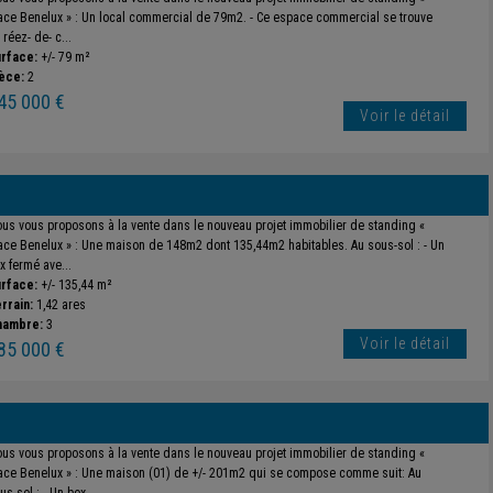
ace Benelux » : Un local commercial de 79m2. - Ce espace commercial se trouve
 réez- de- c...
rface:
+/- 79 m²
èce:
2
45 000 €
Voir le détail
us vous proposons à la vente dans le nouveau projet immobilier de standing «
ace Benelux » : Une maison de 148m2 dont 135,44m2 habitables. Au sous-sol : - Un
x fermé ave...
rface:
+/- 135,44 m²
rrain:
1,42 ares
hambre:
3
Voir le détail
85 000 €
us vous proposons à la vente dans le nouveau projet immobilier de standing «
ace Benelux » : Une maison (01) de +/- 201m2 qui se compose comme suit: Au