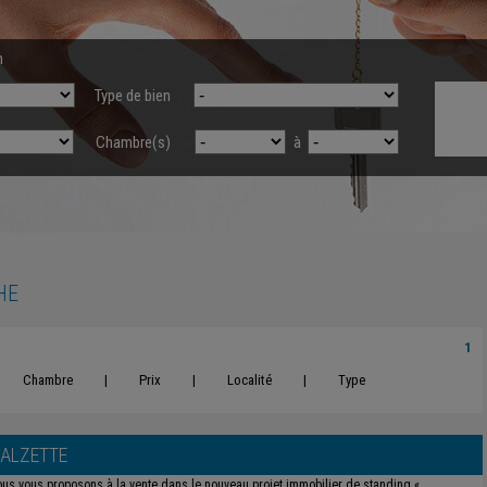
n
Type de bien
Chambre(s)
à
HE
1
Chambre
|
Prix
|
Localité
|
Type
-ALZETTE
us vous proposons à la vente dans le nouveau projet immobilier de standing «