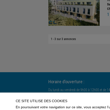
so
Su
C
1
1 - 3 sur 3 annonces
Horaire d’ouverture :
Du lundi au vendredi de 9h00 à 12h00 et de 1
Le samedi uniquement sur rendez-vous.
CE SITE UTILISE DES COOKIES
En poursuivant votre navigation sur ce site, vous acceptez l’
Accueil
|
Ventes
|
Locations
|
Neuf
|
Réalisatio