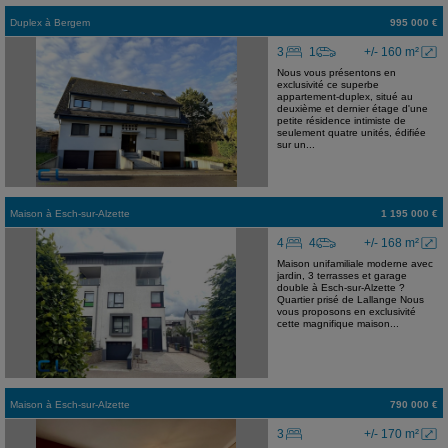
Duplex
à
Bergem
995 000 €
3
1
+/- 160 m²
Nous vous présentons en
exclusivité ce superbe
appartement-duplex, situé au
deuxième et dernier étage d'une
petite résidence intimiste de
seulement quatre unités, édifiée
sur un...
Maison
à
Esch-sur-Alzette
1 195 000 €
4
4
+/- 168 m²
Maison unifamiliale moderne avec
jardin, 3 terrasses et garage
double à Esch-sur-Alzette ?
Quartier prisé de Lallange Nous
vous proposons en exclusivité
cette magnifique maison...
Maison
à
Esch-sur-Alzette
790 000 €
3
+/- 170 m²