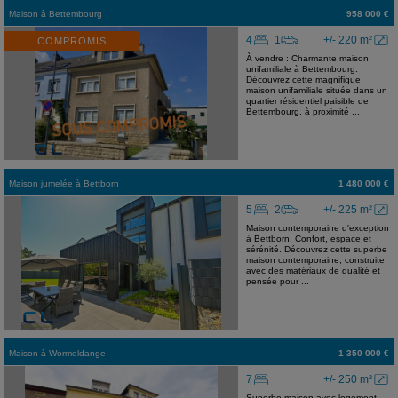
Maison
à
Bettembourg
958 000 €
4
1
+/- 220 m²
COMPROMIS
À vendre : Charmante maison
unifamiliale à Bettembourg.
Découvrez cette magnifique
maison unifamiliale située dans un
quartier résidentiel paisible de
Bettembourg, à proximité ...
Maison jumelée
à
Bettborn
1 480 000 €
5
2
+/- 225 m²
Maison contemporaine d'exception
à Bettborn. Confort, espace et
sérénité. Découvrez cette superbe
maison contemporaine, construite
avec des matériaux de qualité et
pensée pour ...
Maison
à
Wormeldange
1 350 000 €
7
+/- 250 m²
Superbe maison avec logement