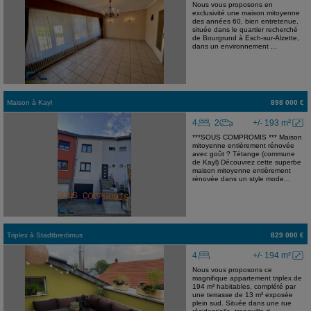
Nous vous proposons en
exclusivité une maison mitoyenne
des années 60, bien entretenue,
située dans le quartier recherché
de Bourgrund à Esch-sur-Alzette,
dans un environnement ...
Maison
à
Kayl
898 000 €
4
2
+/- 193 m²
***SOUS COMPROMIS *** Maison
mitoyenne entièrement rénovée
avec goût ? Tétange (commune
de Kayl) Découvrez cette superbe
maison mitoyenne entièrement
rénovée dans un style mode...
Triplex
à
Stadtbredimus
829 000 €
4
+/- 194 m²
Nous vous proposons ce
magnifique appartement triplex de
194 m² habitables, complété par
une terrasse de 13 m² exposée
plein sud. Située dans une rue