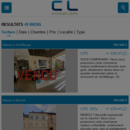
RESULTATS
45 BIENS
Surface
|
Date
|
Chambre
|
Prix
|
Localité
|
Type
Maison
à
Schifflange
785 000 €
3
+/- 150 m²
SOUS COMPROMIS ! Nous vous
proposons cette charmante
maison entièrement rénovée avec
goût, idéalement située dans un
quartier résidentiel calme et
recherché de Schifflange. Of...
Maison
à
Remich
790 000 €
4
1
+/- 150 m²
REMICH ? Nouvelle opportunité
sur le marché ! Nous vous
proposons cette charmante
maison unifamiliale, entièrement
rénovée avec soin et parfaitement