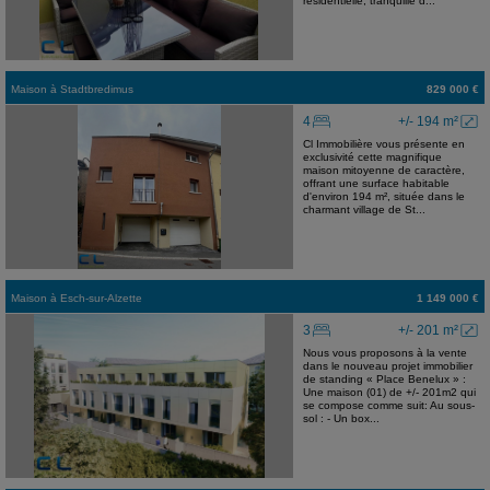
résidentielle, tranquille d...
Maison
à
Stadtbredimus
829 000 €
4
+/- 194 m²
Cl Immobilière vous présente en
exclusivité cette magnifique
maison mitoyenne de caractère,
offrant une surface habitable
d'environ 194 m², située dans le
charmant village de St...
Maison
à
Esch-sur-Alzette
1 149 000 €
3
+/- 201 m²
Nous vous proposons à la vente
dans le nouveau projet immobilier
de standing « Place Benelux » :
Une maison (01) de +/- 201m2 qui
se compose comme suit: Au sous-
sol : - Un box...