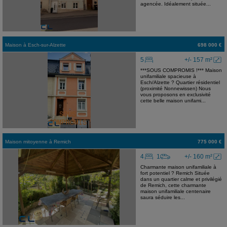
agencée. Idéalement située...
Maison
à
Esch-sur-Alzette
698 000 €
5
+/- 157 m²
***SOUS COMPROMIS !*** Maison
unifamiliale spacieuse à
Esch/Alzette ? Quartier résidentiel
(proximité Nonnewissen) Nous
vous proposons en exclusivité
cette belle maison unifami...
Maison mitoyenne
à
Remich
775 000 €
4
1
+/- 160 m²
Charmante maison unifamiliale à
fort potentiel ? Remich Située
dans un quartier calme et privilégié
de Remich, cette charmante
maison unifamiliale centenaire
saura séduire les...