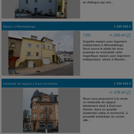
se distingue par son...
Maison
à
Wormeldange
1 350 000 €
7
+/- 250 m²
Superbe maison avec logement
indépendant à Wormeldange.
Nous avons le plaisir de vous
proposer en exclusivité cette
magnifique maison avec logement
indépendant, située à Wormel...
Immeuble de rapport
à
Esch-sur-Alzette
1 350 000 €
+/- 378 m²
Nous vous proposons à la vente
un immeuble de rapport
idéalement situé à Esch-sur-
Alzette, dans un quartier
résidentiel calme et recherché, à
proximité immédiate du centre-
ville...