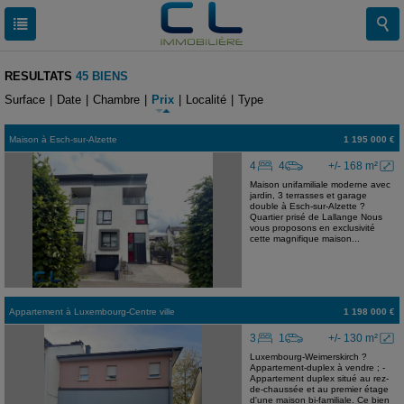
RESULTATS
45 BIENS
Surface
|
Date
|
Chambre
|
Prix
|
Localité
|
Type
Maison
à
Esch-sur-Alzette
1 195 000 €
4
4
+/- 168 m²
Maison unifamiliale moderne avec
jardin, 3 terrasses et garage
double à Esch-sur-Alzette ?
Quartier prisé de Lallange Nous
vous proposons en exclusivité
cette magnifique maison...
Appartement
à
Luxembourg-Centre ville
1 198 000 €
3
1
+/- 130 m²
Luxembourg-Weimerskirch ?
Appartement-duplex à vendre ; -
Appartement duplex situé au rez-
de-chaussée et au premier étage
d'une maison bi-familiale. Ce bien