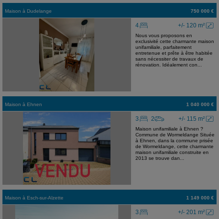
Maison
à
Dudelange
750 000 €
4
+/- 120 m²
Nous vous proposons en
exclusivité cette charmante maison
unifamiliale, parfaitement
entretenue et prête à être habitée
sans nécessiter de travaux de
rénovation. Idéalement con...
Maison
à
Ehnen
1 040 000 €
3
2
+/- 115 m²
Maison unifamiliale à Ehnen ?
Commune de Wormeldange Située
à Ehnen, dans la commune prisée
de Wormeldange, cette charmante
maison unifamiliale construite en
2013 se trouve dan...
Maison
à
Esch-sur-Alzette
1 149 000 €
3
+/- 201 m²