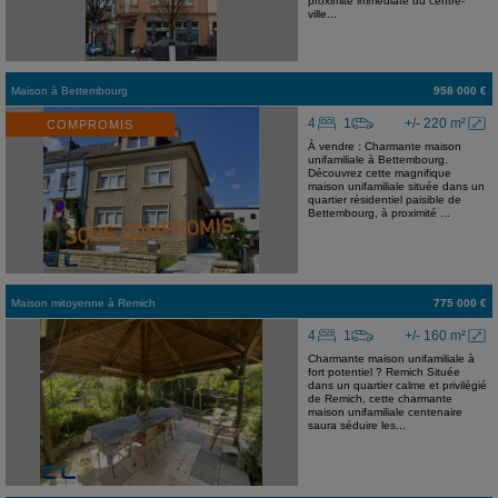
proximité immédiate du centre-
ville...
Maison
à
Bettembourg
958 000 €
4
1
+/- 220 m²
COMPROMIS
À vendre : Charmante maison
unifamiliale à Bettembourg.
Découvrez cette magnifique
maison unifamiliale située dans un
quartier résidentiel paisible de
Bettembourg, à proximité ...
Maison mitoyenne
à
Remich
775 000 €
4
1
+/- 160 m²
Charmante maison unifamiliale à
fort potentiel ? Remich Située
dans un quartier calme et privilégié
de Remich, cette charmante
maison unifamiliale centenaire
saura séduire les...