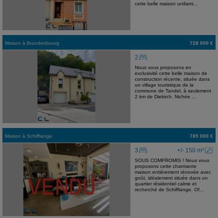
cette belle maison unifami...
Maison
à
Brandenbourg
728 000 €
2
Nous vous proposons en
exclusivité cette belle maison de
construction récente, située dans
un village touristique de la
commune de Tandel, à seulement
2 km de Diekirch. Nichée ...
Maison
à
Schifflange
785 000 €
3
+/- 150 m²
SOUS COMPROMIS ! Nous vous
proposons cette charmante
maison entièrement rénovée avec
goût, idéalement située dans un
quartier résidentiel calme et
recherché de Schifflange. Of...