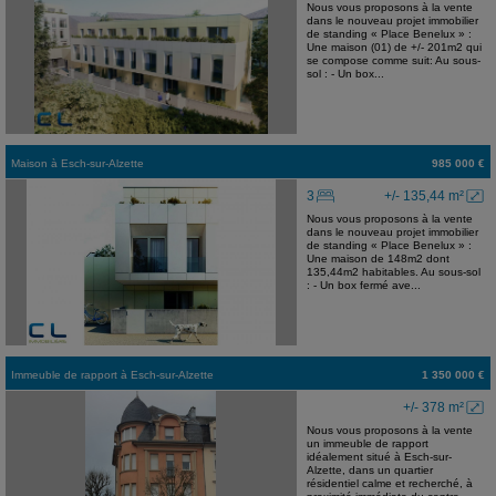
Nous vous proposons à la vente
dans le nouveau projet immobilier
de standing « Place Benelux » :
Une maison (01) de +/- 201m2 qui
se compose comme suit: Au sous-
sol : - Un box...
Maison
à
Esch-sur-Alzette
985 000 €
3
+/- 135,44 m²
Nous vous proposons à la vente
dans le nouveau projet immobilier
de standing « Place Benelux » :
Une maison de 148m2 dont
135,44m2 habitables. Au sous-sol
: - Un box fermé ave...
Immeuble de rapport
à
Esch-sur-Alzette
1 350 000 €
+/- 378 m²
Nous vous proposons à la vente
un immeuble de rapport
idéalement situé à Esch-sur-
Alzette, dans un quartier
résidentiel calme et recherché, à