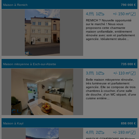
Maison
à
Remich
790 000 €
4
1
+/- 150 m²
REMICH ? Nouvelle opportunité
sur le marché ! Nous vous
proposons cette charmante
maison unifamiliale, entièrement
rénovée avec soin et parfaitement
agencée. Idéalement située...
Maison mitoyenne
à
Esch-sur-Alzette
735 000 €
3
1
+/- 110 m²
Belle maison mitoyenne rénovée,
très lumineuse et parfaitement
agencée. Elle se compose de trois
chambres à coucher, d'une salle
de douche, d'un WC séparé, d'une
cuisine entière...
Maison
à
Kayl
898 000 €
4
2
+/- 193 m²
***SOUS COMPROMIS *** Maison