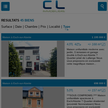
RESULTATS
45 BIENS
Surface
|
Date
|
Chambre
|
Prix
|
Localité
|
Type
Maison
à
Esch-sur-Alzette
1 195 000 €
4
4
+/- 168 m²
Maison unifamiliale moderne avec
jardin, 3 terrasses et garage
double à Esch-sur-Alzette ?
Quartier prisé de Lallange Nous
vous proposons en exclusivité
cette magnifique maison...
Maison
à
Esch-sur-Alzette
698 000 €
5
+/- 157 m²
***SOUS COMPROMIS !*** Maison
unifamiliale spacieuse à
Esch/Alzette ? Quartier résidentiel
(proximité Nonnewissen) Nous
vous proposons en exclusivité