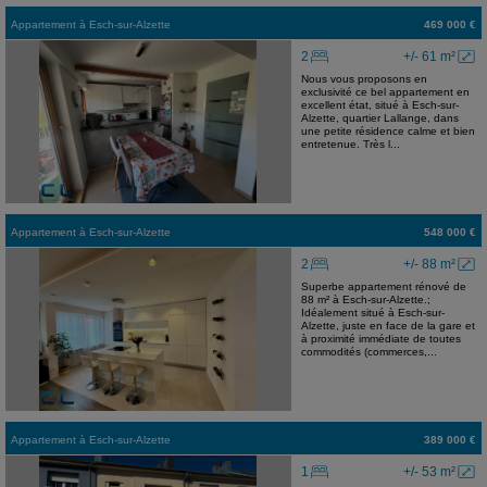
Appartement
à
Esch-sur-Alzette
469 000 €
2
+/- 61 m²
Nous vous proposons en
exclusivité ce bel appartement en
excellent état, situé à Esch-sur-
Alzette, quartier Lallange, dans
une petite résidence calme et bien
entretenue. Très l...
Appartement
à
Esch-sur-Alzette
548 000 €
2
+/- 88 m²
Superbe appartement rénové de
88 m² à Esch-sur-Alzette.;
Idéalement situé à Esch-sur-
Alzette, juste en face de la gare et
à proximité immédiate de toutes
commodités (commerces,...
Appartement
à
Esch-sur-Alzette
389 000 €
1
+/- 53 m²