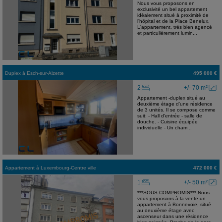
Nous vous proposons en
exclusivité un bel appartement
idéalement situé à proximité de
l'hôpital et de la Place Benelux.
L'appartement, très bien agencé
et particulièrement lumin...
Duplex
à
Esch-sur-Alzette
495 000 €
2
+/- 70 m²
Appartement -duplex situé au
deuxième étage d'une résidence
de 3 unités. Il se compose comme
suit: - Hall d'entrée - salle de
douche. - Cuisine équipée
individuelle - Un cham...
Appartement
à
Luxembourg-Centre ville
472 000 €
1
+/- 50 m²
***SOUS COMPROMIS*** Nous
vous proposons à la vente un
appartement à Bonnevoie, situé
au deuxième étage avec
ascenseur dans une résidence