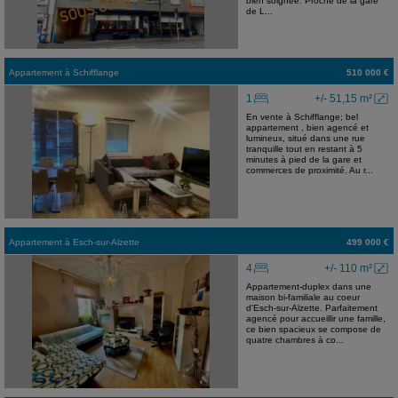
bien soignée. Proche de la gare
de L...
Appartement
à
Schifflange
510 000 €
1
+/- 51,15 m²
En vente à Schifflange; bel
appartement , bien agencé et
lumineux, situé dans une rue
tranquille tout en restant à 5
minutes à pied de la gare et
commerces de proximité. Au r...
Appartement
à
Esch-sur-Alzette
499 000 €
4
+/- 110 m²
Appartement-duplex dans une
maison bi-familiale au coeur
d'Esch-sur-Alzette. Parfaitement
agencé pour accueillir une famille,
ce bien spacieux se compose de
quatre chambres à co...