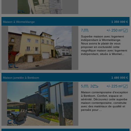
Maison
à
Wormeldange
1 350 000 €
7
+/- 250 m²
Superbe maison avec logement
indépendant à Wormeldange.
Nous avons le plaisir de vous
proposer en exclusivité cette
magnifique maison avec logement
indépendant, située à Wormel...
Maison jumelée
à
Bettborn
1 480 000 €
5
2
+/- 225 m²
Maison contemporaine d'exception
à Bettborn. Confort, espace et
sérénité. Découvrez cette superbe
maison contemporaine, construite
avec des matériaux de qualité et
pensée pour ...