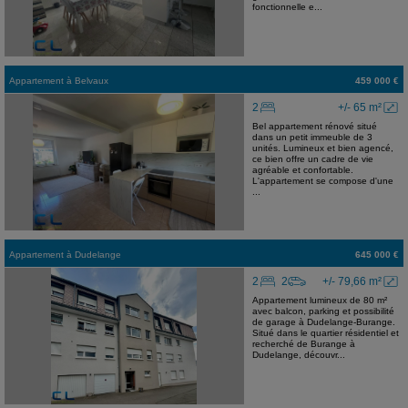
fonctionnelle e...
Appartement
à
Belvaux
459 000 €
2
+/- 65 m²
Bel appartement rénové situé
dans un petit immeuble de 3
unités. Lumineux et bien agencé,
ce bien offre un cadre de vie
agréable et confortable.
L'appartement se compose d'une
...
Appartement
à
Dudelange
645 000 €
2
2
+/- 79,66 m²
Appartement lumineux de 80 m²
avec balcon, parking et possibilité
de garage à Dudelange-Burange.
Situé dans le quartier résidentiel et
recherché de Burange à
Dudelange, découvr...