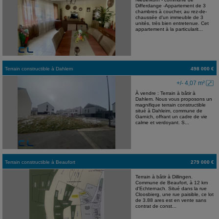
Differdange -Appartement de 3
chambres à coucher, au rez-de-
chaussée d'un immeuble de 3
unités, très bien entretenue. Cet
appartement à la particularit...
Terrain constructible
à
Dahlem
498 000 €
+/- 4,07 m²
À vendre : Terrain à bâtir à
Dahlem. Nous vous proposons un
magnifique terrain constructible
situé à Dahleim, commune de
Garnich, offrant un cadre de vie
calme et verdoyant. S...
Terrain constructible
à
Beaufort
279 000 €
Terrain à bâtir à Dillingen.
Commune de Beaufort, à 12 km
d'Echternach. Situé dans la rue
Cloosbierg, une rue paisible, ce lot
de 3.88 ares est en vente sans
contrat de const...