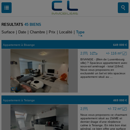
RESULTATS
45 BIENS
Surface
|
Date
|
Chambre
|
Prix
|
Localité
|
Type
Appartement
à
Bivange
649 000 €
2
1
+/- 116 m²
BIVANGE - (8km de Luxembourg
ville) ? Spacieux appartement avec
sous-sol aménagé - total 116m2.
Nous vous proposons en
exclusivité un bel et très spacieux
appartement situé au ...
Appartement
à
Tetange
469 000 €
2
+/- 72 m²
Nous vous proposons ce charmant
appartement situé au 2IèME et
dernier étage d'une résidence
calme à Tetange. En très bon état
général, ce bien offre une surface