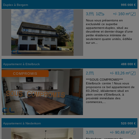
Duplex
à
Bergem
995 000 €
3
1
+/- 160 m²
Nous vous présentons en
exclusivité ce superbe
appartement-duplex, situé au
deuxième et dernier étage d'une
petite résidence intimiste de
seulement quatre unités, édifiée
sur un...
Appartement
à
Ettelbruck
488 000 €
2
+/- 83,26 m²
COMPROMIS
***SOUS COMPROMIS***
Ettelbruck- centre ! Nous vous
proposons ce bel appartement de
83.26m2, idéalement situé en
plein centre d'Ettelbruck, à
proximité immédiate des
commerces,...
Appartement
à
Niederkorn
520 000 €
3
+/- 90,48 m²
Niederkorn - commune de