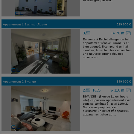
se distingue par son...
Appartement
à
Esch-sur-Alzette
529 000 €
3
+/- 70 m²
En vente à Esch-Lallange, un bel
appartement rénové, lumineux et
bien agencé. Il comprend un hall
d'entrée, trois chambres à coucher,
une nouvelle cuisine équipée
ouverte sur ...
Appartement
à
Bivange
649 000 €
2
1
+/- 116 m²
BIVANGE - (8km de Luxembourg
ville) ? Spacieux appartement avec
sous-sol aménagé - total 116m2.
Nous vous proposons en
exclusivité un bel et très spacieux
appartement situé au ...