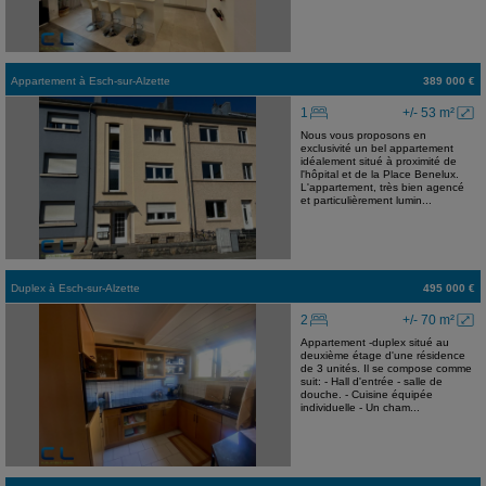
Appartement
à
Esch-sur-Alzette
389 000 €
1
+/- 53 m²
Nous vous proposons en
exclusivité un bel appartement
idéalement situé à proximité de
l'hôpital et de la Place Benelux.
L'appartement, très bien agencé
et particulièrement lumin...
Duplex
à
Esch-sur-Alzette
495 000 €
2
+/- 70 m²
Appartement -duplex situé au
deuxième étage d'une résidence
de 3 unités. Il se compose comme
suit: - Hall d'entrée - salle de
douche. - Cuisine équipée
individuelle - Un cham...