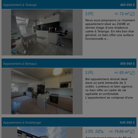
Appartement
à
Tetange
469 000 €
2
+/- 72 m²
Nous vous proposons ce charmant
appartement situé au 2IèME et
dernier étage d'une résidence
calme à Tetange. En très bon état
général, ce bien offre une surface
fonctionnelle e...
Appartement
à
Belvaux
459 000 €
2
+/- 65 m²
Bel appartement rénové situé
dans un petit immeuble de 3
unités. Lumineux et bien agencé,
ce bien offre un cadre de vie
agréable et confortable.
L'appartement se compose d'une
...
Appartement
à
Dudelange
645 000 €
2
2
+/- 79,66 m²
Appartement lumineux de 80 m²