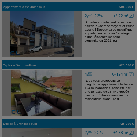
Appartement
à
Waldbredimus
695 000 €
2
2
+/- 72 m²
Superbe appartement récent avec
balcon ? Cadre verdoyant et calme
absolu ! Découvrez ce magnifique
appartement situé au 1er étage
d'une résidence moderne
construite en 2021, pa...
Triplex
à
Stadtbredimus
829 000 €
4
+/- 194 m²
Nous vous proposons ce
magnifique appartement triplex de
194 m² habitables, complété par
une terrasse de 13 m² exposée
plein sud. Située dans une rue
résidentielle, tranquille d...
Duplex
à
Brandenbourg
728 000 €
2
2
+/- 88 m²