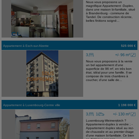
Nous vous proposons un
magnifique Appartement -Duplex,
dans une maison bi-familiale, situé
à Brandenburg - commune de
Tandel. De construction récente,
belles finitions soigné...
Appartement
à
Esch-sur-Alzette
525 000 €
3
+/- 96 m²
Nous vous proposons à la vente
un bel appartement d'une
superficie de 96 m², en très bon
état, idéal pour une famille. Il se
compose de trois chambres à
coucher, d'une salle de...
Appartement
à
Luxembourg-Centre ville
1 198 000 €
3
1
+/- 130 m²
Luxembourg-Weimerskirch ?
Appartement-duplex à vendre ; -
Appartement duplex situé au rez-
de-chaussée et au premier étage
d'une maison bi-familiale. Ce bien