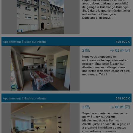
avec balcon, parking et possibilité
de garage à Dudelange-Burange.
Situé dans le quartier résidentiel et
recherché de Burange à
Dudelange, découvr...
Appartement
à
Esch-sur-Alzette
469 000 €
2
+/- 61 m²
Nous vous proposons en
exclusivité ce bel appartement en
excellent état, situé à Esch-sur-
Alzette, quartier Lallange, dans
une petite résidence calme et bien
entretenue. Très l...
Appartement
à
Esch-sur-Alzette
548 000 €
2
+/- 88 m²
Superbe appartement rénové de
88 m² à Esch-sur-Alzette.;
Idéalement situé à Esch-sur-
Alzette, juste en face de la gare et
à proximité immédiate de toutes
commodités (commerces,...