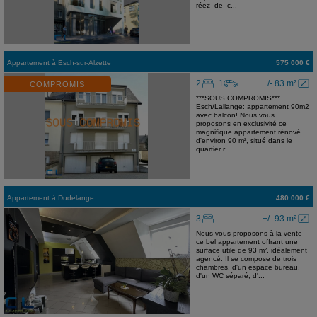
réez- de- c...
Appartement
à
Esch-sur-Alzette
575 000 €
2
1
+/- 83 m²
COMPROMIS
***SOUS COMPROMIS***
Esch/Lallange: appartement 90m2
avec balcon! Nous vous
proposons en exclusivité ce
magnifique appartement rénové
d'environ 90 m², situé dans le
quartier r...
Appartement
à
Dudelange
480 000 €
3
+/- 93 m²
Nous vous proposons à la vente
ce bel appartement offrant une
surface utile de 93 m², idéalement
agencé. Il se compose de trois
chambres, d'un espace bureau,
d'un WC séparé, d'...