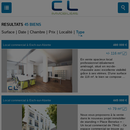
RESULTATS
45 BIENS
Surface
|
Date
|
Chambre
|
Prix
|
Localité
|
Type
Local commercial
à
Esch-sur-Alzette
480 000 €
+/- 116 m²
En vente spacieux local
professionnel idéalement
aménagé, situé en rez-de-
chaussée avec excellente visibilité
grâce à ses vitrines. D'une surface
de 116 m², le bien se compose ...
Local commercial
à
Esch-sur-Alzette
445 000 €
+/- 79 m²
Nous vous proposons à la vente
dans le nouveau projet immobilier
de standing « Place Benelux » :
Un local commercial de 79m2. - Ce
espace commercial se trouve au