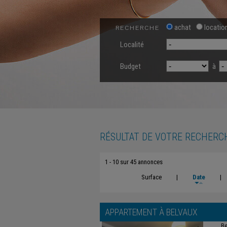
achat
locatio
RECHERCHE
Localité
Budget
à
RÉSULTAT DE VOTRE RECHERC
1 - 10 sur 45 annonces
Surface
|
Date
|
APPARTEMENT À
BELVAUX
Be