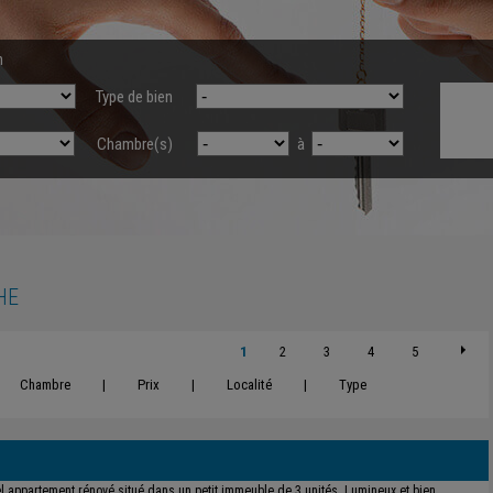
n
Type de bien
Chambre(s)
à
HE
1
2
3
4
5
Chambre
|
Prix
|
Localité
|
Type
l appartement rénové situé dans un petit immeuble de 3 unités. Lumineux et bien