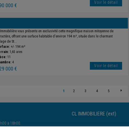
Voir le détail
90 000 €
 Immobilière vous présente en exclusivité cette magnifique maison mitoyenne de
ractère, offrant une surface habitable d'environ 194 m², située dans le charmant
llage de St...
rface:
+/- 194 m²
rrain:
1,65 ares
èce:
11
hambre:
4
Voir le détail
29 000 €
1
2
3
4
5
CL IMMOBILIERE (ext)
4h00 à 18h00.