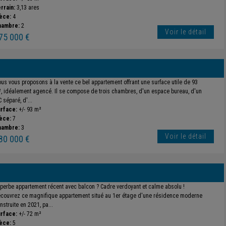
rrain:
3,13 ares
èce:
4
hambre:
2
Voir le détail
75 000 €
us vous proposons à la vente ce bel appartement offrant une surface utile de 93
, idéalement agencé. Il se compose de trois chambres, d'un espace bureau, d'un
 séparé, d'...
rface:
+/- 93 m²
èce:
7
hambre:
3
Voir le détail
80 000 €
perbe appartement récent avec balcon ? Cadre verdoyant et calme absolu !
couvrez ce magnifique appartement situé au 1er étage d'une résidence moderne
nstruite en 2021, pa...
rface:
+/- 72 m²
èce:
5