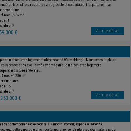
encé, ce bien offre un cadre de vie agréable et confortable. L'appartement se
mpose d'une ...
rface:
+/- 65 m²
èce:
4
hambre:
2
Voir le détail
59 000 €
perbe maison avec logement indépendant à Wormeldange. Nous avons le plaisir
 vous proposer en exclusivité cette magnifique maison avec logement
dépendant, située à Wormel...
rface:
+/- 250 m²
rrain:
3 ares
èce:
15
hambre:
7
Voir le détail
 350 000 €
ison contemporaine d'exception à Bettborn. Confort, espace et sérénité.
couvrez cette superbe maison contemporaine, construite avec des matériaux de