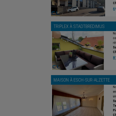
C
6
TRIPLEX À
STADTBREDIMUS
No
co
ré
Su
C
8
MAISON À
ESCH-SUR-ALZETTE
No
en
un
Su
Te
Pi
C