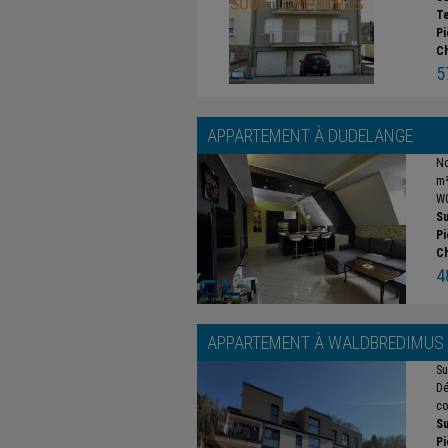
Te
Pi
C
5
APPARTEMENT À
DUDELANGE
No
m²
WC
Su
Pi
C
4
APPARTEMENT À
WALDBREDIMUS
Su
Dé
co
Su
Pi