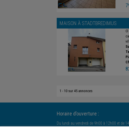
7
MAISON À
STADTBREDIMUS
Cl
ca
vi
Su
Te
Pi
C
8
1 - 10 sur 45 annonces
Horaire d’ouverture :
Du lundi au vendredi de 9h00 à 12h00 et de 1