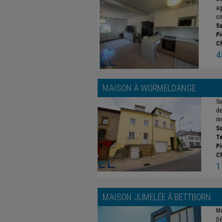
ag
co
Su
Pi
C
4
MAISON À
WORMELDANGE
Su
de
in
Su
Te
Pi
C
1
MAISON JUMELÉE À
BETTBORN
Ma
Dé