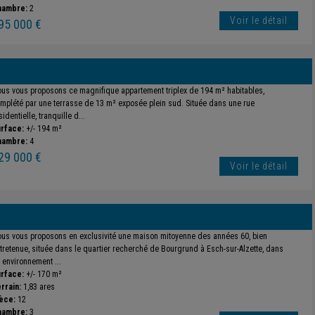
hambre:
2
Voir le détail
95 000 €
us vous proposons ce magnifique appartement triplex de 194 m² habitables,
mplété par une terrasse de 13 m² exposée plein sud. Située dans une rue
sidentielle, tranquille d...
rface:
+/- 194 m²
hambre:
4
29 000 €
Voir le détail
us vous proposons en exclusivité une maison mitoyenne des années 60, bien
tretenue, située dans le quartier recherché de Bourgrund à Esch-sur-Alzette, dans
 environnement ...
rface:
+/- 170 m²
rrain:
1,83 ares
èce:
12
hambre:
3