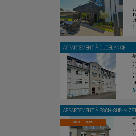
qu
Su
Te
C
1
APPARTEMENT À
DUDELANGE
Ap
Du
Du
Su
Pi
C
6
APPARTEMENT À
ESCH-SUR-ALZE
**
COMPROMIS
pr
da
Su