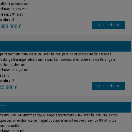
alité et pensée pour ...
rface:
+/- 225 m²
rrain:
3,91 ares
hambre:
5
Voir le détail
 480 000 €
partement lumineux de 80 m² avec balcon, parking et possibilité de garage à
delange-Burange. Situé dans le quartier résidentiel et recherché de Burange à
delange, découvr...
rface:
+/- 79,66 m²
èce:
6
hambre:
2
Voir le détail
45 000 €
TTE
*SOUS COMPROMIS*** Esch/Lallange: appartement 90m2 avec balcon! Nous vous
oposons en exclusivité ce magnifique appartement rénové d'environ 90 m², situé
ns le quartier r...
rface:
+/- 83 m²