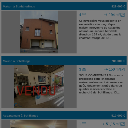
Maison
à
Stadtbredimus
829 000 €
4
+/- 194 m²
Cl Immobilière vous présente en
exclusivité cette magnifique
maison mitoyenne de caractère,
offrant une surface habitable
d'environ 194 m², située dans le
charmant village de St...
Maison
à
Schifflange
785 000 €
3
+/- 150 m²
SOUS COMPROMIS ! Nous vous
proposons cette charmante
maison entièrement rénovée avec
goût, idéalement située dans un
quartier résidentiel calme et
recherché de Schifflange. Of...
Appartement
à
Schifflange
510 000 €
1
+/- 51,15 m²