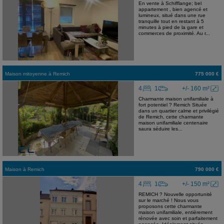
En vente à Schifflange; bel
appartement , bien agencé et
lumineux, situé dans une rue
tranquille tout en restant à 5
minutes à pied de la gare et
commerces de proximité. Au r...
Maison mitoyenne
à
Remich
775 000 €
4
1
+/- 160 m²
Charmante maison unifamiliale à
fort potentiel ? Remich Située
dans un quartier calme et privilégié
de Remich, cette charmante
maison unifamiliale centenaire
saura séduire les...
Maison
à
Remich
790 000 €
4
1
+/- 150 m²
REMICH ? Nouvelle opportunité
sur le marché ! Nous vous
proposons cette charmante
maison unifamiliale, entièrement
rénovée avec soin et parfaitement