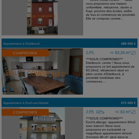
vous proposons une maison
unifamiliale, mitoyenne, située a
Kayl, proches des écoles, arrêts
de bus et commerces de proximité.
Elle se compose comme...
Appartement
à
Ettelbruck
488 000 €
2
+/- 83,26 m²
COMPROMIS
***SOUS COMPROMIS***
Ettelbruck- centre ! Nous vous
proposons ce bel appartement de
83.26m2, idéalement situé en
plein centre d'Ettelbruck, à
proximité immédiate des
commerces,...
Appartement
à
Esch-sur-Alzette
575 000 €
2
1
+/- 83 m²
COMPROMIS
***SOUS COMPROMIS***
Esch/Lallange: appartement 90m2
avec balcon! Nous vous
proposons en exclusivité ce
magnifique appartement rénové
d'environ 90 m², situé dans le