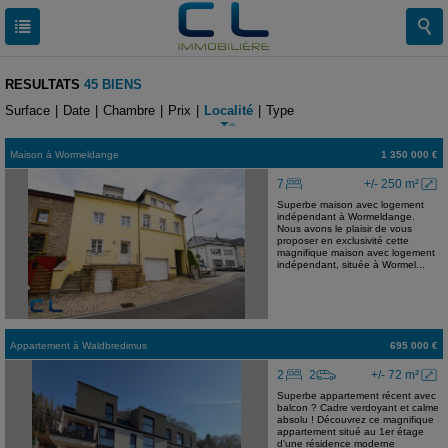
RESULTATS
45 BIENS
Surface
|
Date
|
Chambre
|
Prix
|
Localité
|
Type
Maison
à
Wormeldange
1 350 000 €
7
+/- 250 m²
Superbe maison avec logement
indépendant à Wormeldange.
Nous avons le plaisir de vous
proposer en exclusivité cette
magnifique maison avec logement
indépendant, située à Wormel...
Appartement
à
Waldbredimus
695 000 €
2
2
+/- 72 m²
Superbe appartement récent avec
balcon ? Cadre verdoyant et calme
absolu ! Découvrez ce magnifique
appartement situé au 1er étage
d'une résidence moderne