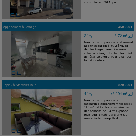
construite en 2021, pa...
Appartement
à
Tetange
469 000 €
2
+/- 72 m²
Nous vous proposons ce charmant
appartement situé au 2IèME et
dernier étage d'une résidence
calme à Tetange. En très bon état
général, ce bien offre une surface
fonctionnelle e...
Triplex
à
Stadtbredimus
829 000 €
4
+/- 194 m²
Nous vous proposons ce
magnifique appartement triplex de
194 m² habitables, complété par
une terrasse de 13 m² exposée
plein sud. Située dans une rue
résidentielle, tranquille d...