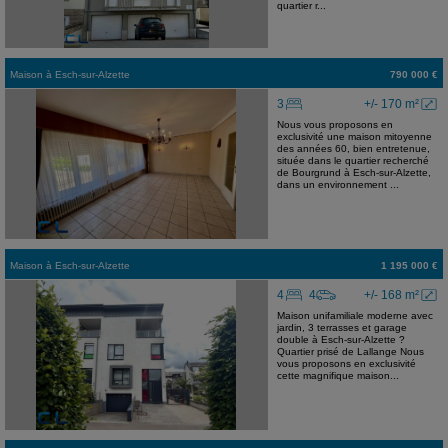
quartier r...
Maison
à
Esch-sur-Alzette
790 000 €
3
+/- 170 m²
Nous vous proposons en
exclusivité une maison mitoyenne
des années 60, bien entretenue,
située dans le quartier recherché
de Bourgrund à Esch-sur-Alzette,
dans un environnement ...
Maison
à
Esch-sur-Alzette
1 195 000 €
4
4
+/- 168 m²
Maison unifamiliale moderne avec
jardin, 3 terrasses et garage
double à Esch-sur-Alzette ?
Quartier prisé de Lallange Nous
vous proposons en exclusivité
cette magnifique maison...