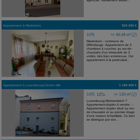
agencée. Idéalement située...
Appartement
à
Niederkorn
520 000 €
3
+/- 90,48 m²
Niederkorn - commune de
Differdange -Appartement de 3
chambres à coucher, au rez-de-
chaussée d'un immeuble de 3
unités, très bien entretenue. Cet
appartement à la particularit...
Appartement
à
Luxembourg-Centre ville
1 198 000 €
3
1
+/- 130 m²
Luxembourg-Weimerskirch ?
Appartement-duplex à vendre ; -
Appartement duplex situé au rez-
de-chaussée et au premier étage
d'une maison bi-familiale. Ce bien
se distingue par son...