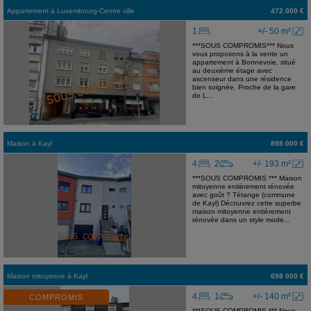
Appartement
à
Luxembourg-Centre ville
472 000 €
1
+/- 50 m²
***SOUS COMPROMIS*** Nous
vous proposons à la vente un
appartement à Bonnevoie, situé
au deuxième étage avec
ascenseur dans une résidence
bien soignée. Proche de la gare
de L...
Maison
à
Kayl
898 000 €
4
2
+/- 193 m²
***SOUS COMPROMIS *** Maison
mitoyenne entièrement rénovée
avec goût ? Tétange (commune
de Kayl) Découvrez cette superbe
maison mitoyenne entièrement
rénovée dans un style mode...
Maison mitoyenne
à
Kayl
698 000 €
4
1
+/- 140 m²
COMPROMIS
***SOUS COMPROMIS *** Nous