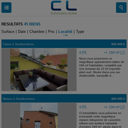
RESULTATS
45 BIENS
Surface
|
Date
|
Chambre
|
Prix
|
Localité
|
Type
Triplex
à
Stadtbredimus
829 000 €
4
+/- 194 m²
Nous vous proposons ce
magnifique appartement triplex de
194 m² habitables, complété par
une terrasse de 13 m² exposée
plein sud. Située dans une rue
résidentielle, tranquille d...
Maison
à
Stadtbredimus
829 000 €
4
+/- 194 m²
Cl Immobilière vous présente en
exclusivité cette magnifique
maison mitoyenne de caractère,
offrant une surface habitable
d'environ 194 m², située dans le