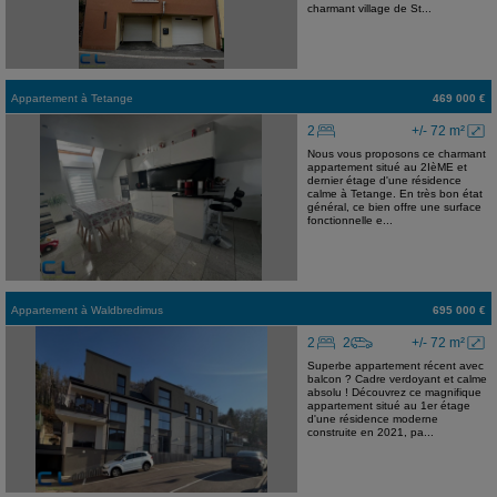
charmant village de St...
Appartement
à
Tetange
469 000 €
2
+/- 72 m²
Nous vous proposons ce charmant
appartement situé au 2IèME et
dernier étage d'une résidence
calme à Tetange. En très bon état
général, ce bien offre une surface
fonctionnelle e...
Appartement
à
Waldbredimus
695 000 €
2
2
+/- 72 m²
Superbe appartement récent avec
balcon ? Cadre verdoyant et calme
absolu ! Découvrez ce magnifique
appartement situé au 1er étage
d'une résidence moderne
construite en 2021, pa...