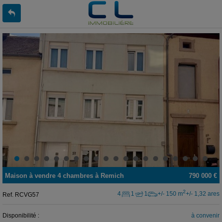
Maison
à vendre
4 chambres à
Remich
790 000 €
2
4
1
1
+/- 150 m
+/- 1,32 ares
Ref.
RCVG57
Disponibilité :
à convenir