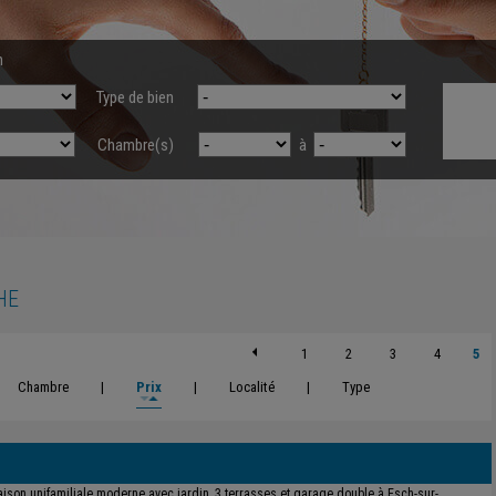
n
Type de bien
Chambre(s)
à
HE
1
2
3
4
5
Chambre
|
Prix
|
Localité
|
Type
ison unifamiliale moderne avec jardin, 3 terrasses et garage double à Esch-sur-