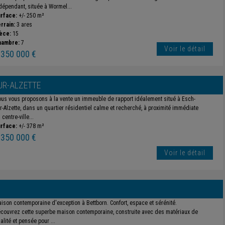
dépendant, située à Wormel...
rface:
+/- 250 m²
rrain:
3 ares
èce:
15
hambre:
7
Voir le détail
 350 000 €
UR-ALZETTE
us vous proposons à la vente un immeuble de rapport idéalement situé à Esch-
r-Alzette, dans un quartier résidentiel calme et recherché, à proximité immédiate
 centre-ville...
rface:
+/- 378 m²
 350 000 €
Voir le détail
ison contemporaine d'exception à Bettborn. Confort, espace et sérénité.
couvrez cette superbe maison contemporaine, construite avec des matériaux de
alité et pensée pour ...