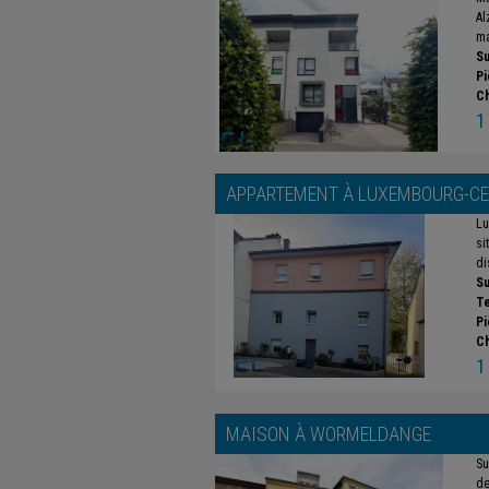
Al
ma
Su
Pi
C
1
APPARTEMENT À
LUXEMBOURG-CE
Lu
si
di
Su
Te
Pi
C
1
MAISON À
WORMELDANGE
Su
de