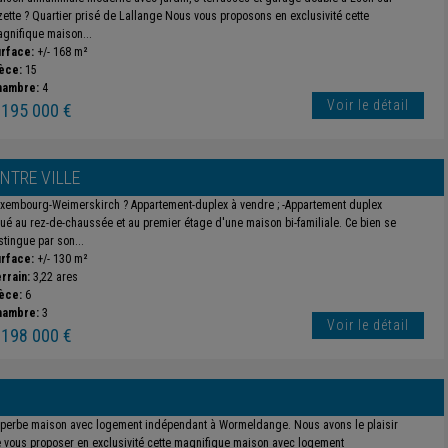
zette ? Quartier prisé de Lallange Nous vous proposons en exclusivité cette
gnifique maison...
rface:
+/- 168 m²
èce:
15
hambre:
4
Voir le détail
 195 000 €
NTRE VILLE
xembourg-Weimerskirch ? Appartement-duplex à vendre ; -Appartement duplex
tué au rez-de-chaussée et au premier étage d'une maison bi-familiale. Ce bien se
stingue par son...
rface:
+/- 130 m²
rrain:
3,22 ares
èce:
6
hambre:
3
Voir le détail
 198 000 €
perbe maison avec logement indépendant à Wormeldange. Nous avons le plaisir
 vous proposer en exclusivité cette magnifique maison avec logement