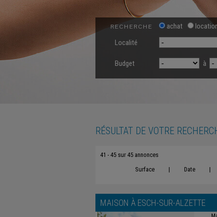
achat
locatio
RECHERCHE
Localité
Budget
à
RÉSULTAT DE VOTRE RECHERC
41 - 45 sur 45 annonces
Surface
|
Date
|
MAISON À
ESCH-SUR-ALZETTE
Ma