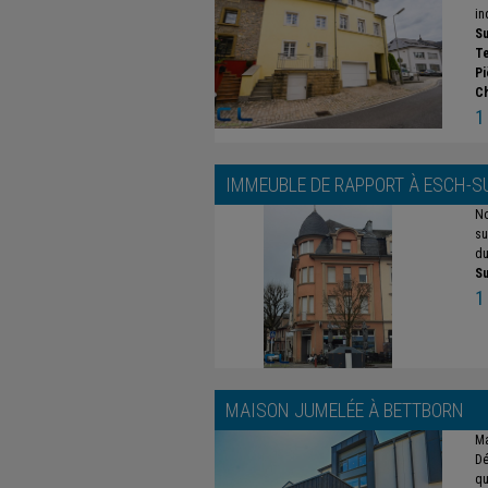
in
Su
Te
Pi
C
1
IMMEUBLE DE RAPPORT À
ESCH-S
No
su
du
Su
1
MAISON JUMELÉE À
BETTBORN
Ma
Dé
qu