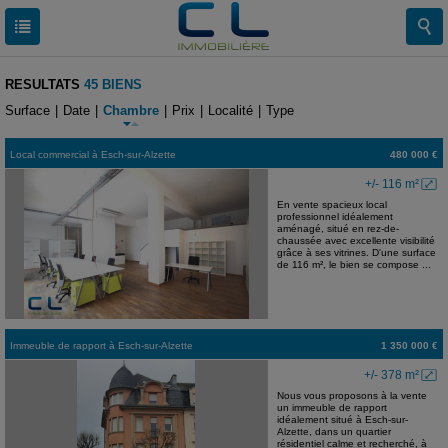
RESULTATS
45 BIENS
Surface
|
Date
|
Chambre
|
Prix
|
Localité
|
Type
Local commercial
à
Esch-sur-Alzette
480 000 €
+/- 116 m²
En vente spacieux local
professionnel idéalement
aménagé, situé en rez-de-
chaussée avec excellente visibilité
grâce à ses vitrines. D'une surface
de 116 m², le bien se compose ...
Immeuble de rapport
à
Esch-sur-Alzette
1 350 000 €
+/- 378 m²
Nous vous proposons à la vente
un immeuble de rapport
idéalement situé à Esch-sur-
Alzette, dans un quartier
résidentiel calme et recherché, à