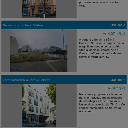
proximité immédiate du centre-
ville...
Terrain constructible
à
Dahlem
498 000 €
+/- 4,07 m²
À vendre : Terrain à bâtir à
Dahlem. Nous vous proposons un
magnifique terrain constructible
situé à Dahleim, commune de
Garnich, offrant un cadre de vie
calme et verdoyant. S...
Local commercial
à
Esch-sur-Alzette
445 000 €
+/- 79 m²
Nous vous proposons à la vente
dans le nouveau projet immobilier
de standing « Place Benelux » :
Un local commercial de 79m2. - Ce
espace commercial se trouve au
réez- de- c...