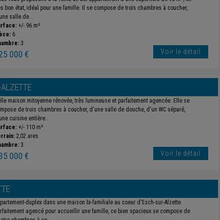
ès bon état, idéal pour une famille. Il se compose de trois chambres à coucher,
une salle de...
rface:
+/- 96 m²
èce:
6
hambre:
3
Voir le détail
25 000 €
-ALZETTE
lle maison mitoyenne rénovée, très lumineuse et parfaitement agencée. Elle se
mpose de trois chambres à coucher, d'une salle de douche, d'un WC séparé,
une cuisine entière...
rface:
+/- 110 m²
rrain:
2,02 ares
hambre:
3
Voir le détail
35 000 €
TTE
partement-duplex dans une maison bi-familiale au coeur d'Esch-sur-Alzette.
rfaitement agencé pour accueillir une famille, ce bien spacieux se compose de