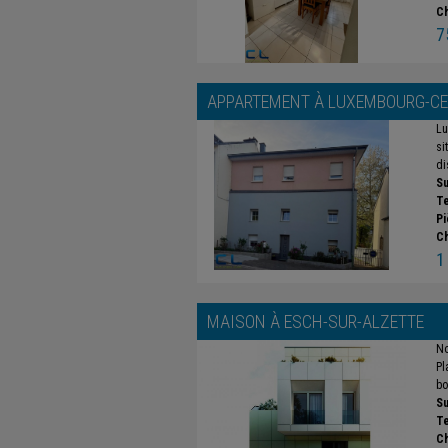
C
7
APPARTEMENT À
LUXEMBOURG-CE
Lu
si
di
Su
Te
Pi
C
1
MAISON À
ESCH-SUR-ALZETTE
No
Pl
bo
Su
Te
C