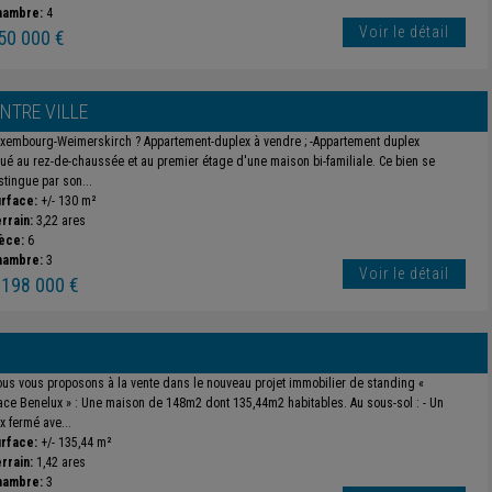
hambre:
4
Voir le détail
50 000 €
NTRE VILLE
xembourg-Weimerskirch ? Appartement-duplex à vendre ; -Appartement duplex
tué au rez-de-chaussée et au premier étage d'une maison bi-familiale. Ce bien se
stingue par son...
rface:
+/- 130 m²
rrain:
3,22 ares
èce:
6
hambre:
3
Voir le détail
 198 000 €
us vous proposons à la vente dans le nouveau projet immobilier de standing «
ace Benelux » : Une maison de 148m2 dont 135,44m2 habitables. Au sous-sol : - Un
x fermé ave...
rface:
+/- 135,44 m²
rrain:
1,42 ares
hambre:
3