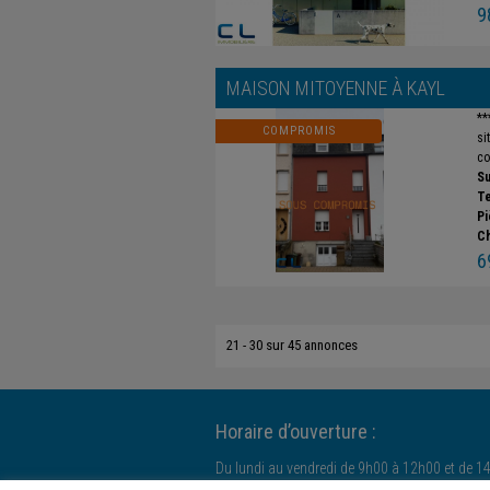
9
MAISON MITOYENNE À
KAYL
**
COMPROMIS
si
co
Su
Te
Pi
C
6
21 - 30 sur 45 annonces
Horaire d’ouverture :
Du lundi au vendredi de 9h00 à 12h00 et de 1