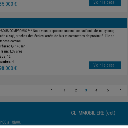
Voir le détail
85 000 €
*SOUS COMPROMIS *** Nous vous proposons une maison unifamiliale, mitoyenne,
tuée a Kayl, proches des écoles, arrêts de bus et commerces de proximité. Elle se
mpose comme...
rface:
+/- 140 m²
rrain:
1,05 ares
èce:
12
hambre:
4
Voir le détail
98 000 €
1
2
3
4
5
CL IMMOBILIERE (ext)
4h00 à 18h00.