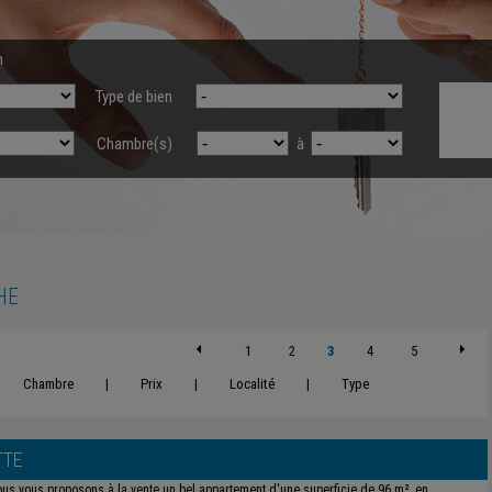
n
Type de bien
Chambre(s)
à
HE
1
2
3
4
5
Chambre
|
Prix
|
Localité
|
Type
TTE
us vous proposons à la vente un bel appartement d'une superficie de 96 m², en