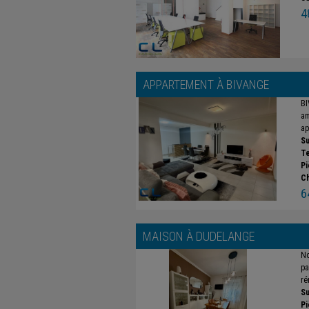
4
APPARTEMENT À
BIVANGE
BI
am
ap
Su
Te
Pi
C
6
MAISON À
DUDELANGE
No
pa
ré
Su
Pi