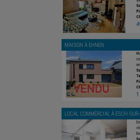
qu
Su
Pi
C
4
MAISON À
EHNEN
Ma
co
en
Su
Te
Pi
C
1
LOCAL COMMERCIAL À
ESCH-SUR
En
ch
bi
Su