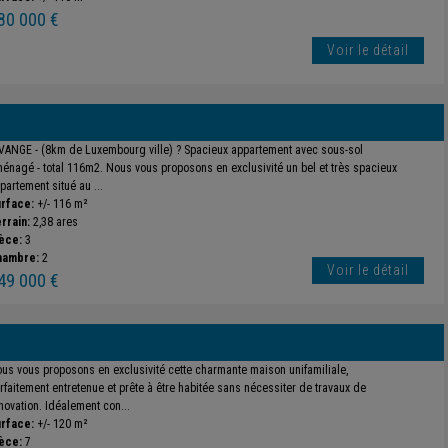
80 000 €
Voir le détail
VANGE - (8km de Luxembourg ville) ? Spacieux appartement avec sous-sol
énagé - total 116m2. Nous vous proposons en exclusivité un bel et très spacieux
partement situé au ...
rface:
+/- 116 m²
rrain:
2,38 ares
èce:
3
hambre:
2
Voir le détail
49 000 €
us vous proposons en exclusivité cette charmante maison unifamiliale,
rfaitement entretenue et prête à être habitée sans nécessiter de travaux de
novation. Idéalement con...
rface:
+/- 120 m²
èce:
7