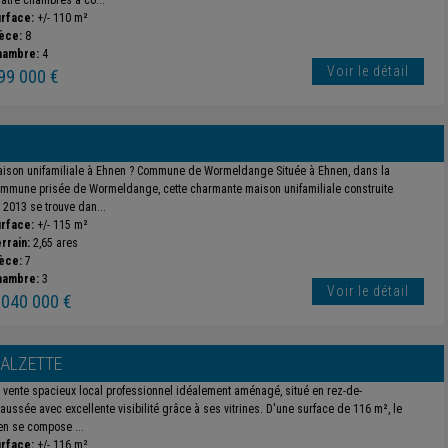
atre chambres à co...
rface:
+/- 110 m²
èce:
8
hambre:
4
Voir le détail
99 000 €
ison unifamiliale à Ehnen ? Commune de Wormeldange Située à Ehnen, dans la
mmune prisée de Wormeldange, cette charmante maison unifamiliale construite
 2013 se trouve dan...
rface:
+/- 115 m²
rrain:
2,65 ares
èce:
7
hambre:
3
Voir le détail
 040 000 €
-ALZETTE
 vente spacieux local professionnel idéalement aménagé, situé en rez-de-
aussée avec excellente visibilité grâce à ses vitrines. D'une surface de 116 m², le
en se compose ...
rface:
+/- 116 m²