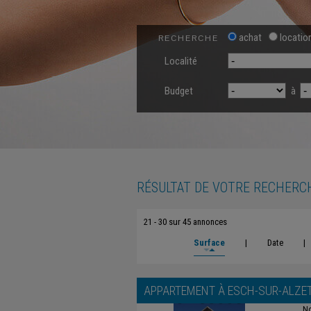
achat
locatio
RECHERCHE
Localité
Budget
à
RÉSULTAT DE VOTRE RECHERC
21 - 30 sur 45 annonces
Surface
|
Date
|
APPARTEMENT À
ESCH-SUR-ALZE
No