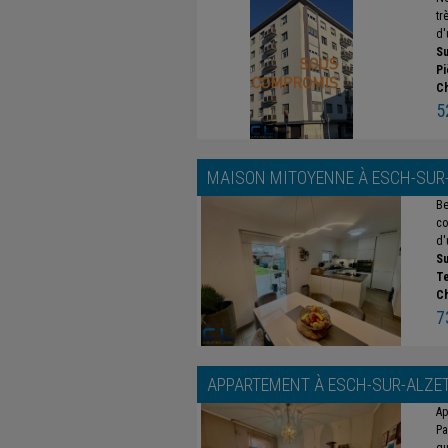
tr
d'
Su
Pi
C
5
MAISON MITOYENNE À
ESCH-SUR
Be
co
d'
Su
Te
C
7
APPARTEMENT À
ESCH-SUR-ALZE
Ap
Pa