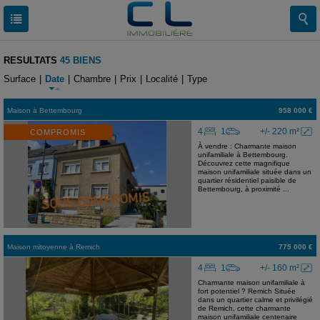
RESULTATS
45 BIENS
Surface
|
Date
|
Chambre
|
Prix
|
Localité
|
Type
Maison
à
Bettembourg
958 000 €
4
1
+/- 220 m²
COMPROMIS
À vendre : Charmante maison
unifamiliale à Bettembourg.
Découvrez cette magnifique
maison unifamiliale située dans un
quartier résidentiel paisible de
Bettembourg, à proximité ...
Maison mitoyenne
à
Remich
775 000 €
4
1
+/- 160 m²
Charmante maison unifamiliale à
fort potentiel ? Remich Située
dans un quartier calme et privilégié
de Remich, cette charmante
maison unifamiliale centenaire