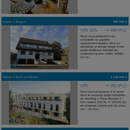
Duplex
à
Bergem
995 000 €
3
1
+/- 160 m²
Nous vous présentons en
exclusivité ce superbe
appartement-duplex, situé au
deuxième et dernier étage d'une
petite résidence intimiste de
seulement quatre unités, édifiée
sur un...
Maison
à
Esch-sur-Alzette
1 149 000 €
3
+/- 201 m²
Nous vous proposons à la vente
dans le nouveau projet immobilier
de standing « Place Benelux » :
Une maison (01) de +/- 201m2 qui
se compose comme suit: Au sous-
sol : - Un box...