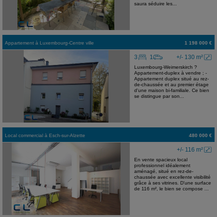
saura séduire les...
Appartement
à
Luxembourg-Centre ville
1 198 000 €
3
1
+/- 130 m²
Luxembourg-Weimerskirch ?
Appartement-duplex à vendre ; -
Appartement duplex situé au rez-
de-chaussée et au premier étage
d'une maison bi-familiale. Ce bien
se distingue par son...
Local commercial
à
Esch-sur-Alzette
480 000 €
+/- 116 m²
En vente spacieux local
professionnel idéalement
aménagé, situé en rez-de-
chaussée avec excellente visibilité
grâce à ses vitrines. D'une surface
de 116 m², le bien se compose ...