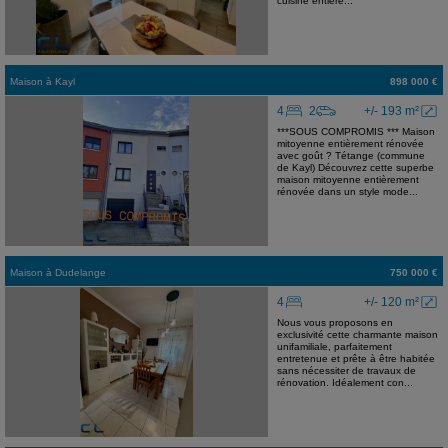
cuisine entière...
Maison
à
Kayl
898 000 €
4
2
+/- 193 m²
***SOUS COMPROMIS *** Maison
mitoyenne entièrement rénovée
avec goût ? Tétange (commune
de Kayl) Découvrez cette superbe
maison mitoyenne entièrement
rénovée dans un style mode...
Maison
à
Dudelange
750 000 €
4
+/- 120 m²
Nous vous proposons en
exclusivité cette charmante maison
unifamiliale, parfaitement
entretenue et prête à être habitée
sans nécessiter de travaux de
rénovation. Idéalement con...