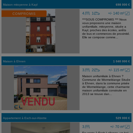
Maison mitoyenne
à
Kayl
698 000 €
4
1
+/- 140 m²
COMPROMIS
***SOUS COMPROMIS *** Nous
vous proposons une maison
unifamiliale, mitoyenne, située a
Kayl, proches des écoles, arrêts
de bus et commerces de proximité.
Elle se compose comme...
Maison
à
Ehnen
1 040 000 €
3
2
+/- 115 m²
Maison unifamiliale à Ehnen ?
Commune de Wormeldange Située
à Ehnen, dans la commune prisée
de Wormeldange, cette charmante
maison unifamiliale construite en
2013 se trouve dan...
Appartement
à
Esch-sur-Alzette
529 000 €
3
+/- 70 m²
En vente à Esch-Lallange, un bel