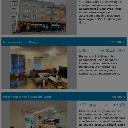
***SOUS COMPROMIS*** Nous
vous proposons à la vente un
appartement à Bonnevoie, situé
au deuxième étage avec
ascenseur dans une résidence
bien soignée. Proche de la gare
de L...
Appartement
à
Schifflange
510 000 €
1
+/- 51,15 m²
En vente à Schifflange; bel
appartement , bien agencé et
lumineux, situé dans une rue
tranquille tout en restant à 5
minutes à pied de la gare et
commerces de proximité. Au r...
Maison mitoyenne
à
Esch-sur-Alzette
735 000 €
3
1
+/- 110 m²
Belle maison mitoyenne rénovée,
très lumineuse et parfaitement
agencée. Elle se compose de trois
chambres à coucher, d'une salle
de douche, d'un WC séparé, d'une