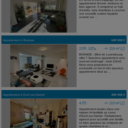
appartement rénové, lumineux et
bien agencé. Il comprend un hall
d'entrée, trois chambres à coucher,
une nouvelle cuisine équipée
ouverte sur ...
Appartement
à
Bivange
649 000 €
2
1
+/- 116 m²
BIVANGE - (8km de Luxembourg
ville) ? Spacieux appartement avec
sous-sol aménagé - total 116m2.
Nous vous proposons en
exclusivité un bel et très spacieux
appartement situé au ...
Appartement
à
Esch-sur-Alzette
499 000 €
4
+/- 110 m²
Appartement-duplex dans une
maison bi-familiale au coeur
d'Esch-sur-Alzette. Parfaitement
agencé pour accueillir une famille,
ce bien spacieux se compose de
quatre chambres à co...