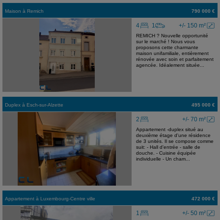
Maison
à
Remich
790 000 €
4
1
+/- 150 m²
REMICH ? Nouvelle opportunité
sur le marché ! Nous vous
proposons cette charmante
maison unifamiliale, entièrement
rénovée avec soin et parfaitement
agencée. Idéalement située...
Duplex
à
Esch-sur-Alzette
495 000 €
2
+/- 70 m²
Appartement -duplex situé au
deuxième étage d'une résidence
de 3 unités. Il se compose comme
suit: - Hall d'entrée - salle de
douche. - Cuisine équipée
individuelle - Un cham...
Appartement
à
Luxembourg-Centre ville
472 000 €
1
+/- 50 m²