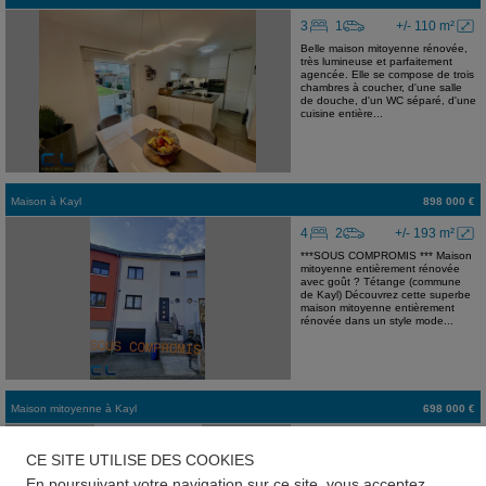
3
1
+/- 110 m²
Belle maison mitoyenne rénovée,
très lumineuse et parfaitement
agencée. Elle se compose de trois
chambres à coucher, d'une salle
de douche, d'un WC séparé, d'une
cuisine entière...
Maison
à
Kayl
898 000 €
4
2
+/- 193 m²
***SOUS COMPROMIS *** Maison
mitoyenne entièrement rénovée
avec goût ? Tétange (commune
de Kayl) Découvrez cette superbe
maison mitoyenne entièrement
rénovée dans un style mode...
Maison mitoyenne
à
Kayl
698 000 €
4
1
+/- 140 m²
COMPROMIS
CE SITE UTILISE DES COOKIES
***SOUS COMPROMIS *** Nous
vous proposons une maison
En poursuivant votre navigation sur ce site, vous acceptez