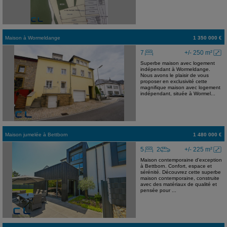
Maison
à
Wormeldange
1 350 000 €
7
+/- 250 m²
Superbe maison avec logement
indépendant à Wormeldange.
Nous avons le plaisir de vous
proposer en exclusivité cette
magnifique maison avec logement
indépendant, située à Wormel...
Maison jumelée
à
Bettborn
1 480 000 €
5
2
+/- 225 m²
Maison contemporaine d'exception
à Bettborn. Confort, espace et
sérénité. Découvrez cette superbe
maison contemporaine, construite
avec des matériaux de qualité et
pensée pour ...