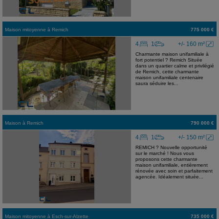
Maison mitoyenne
à
Remich
775 000 €
4
1
+/- 160 m²
Charmante maison unifamiliale à
fort potentiel ? Remich Située
dans un quartier calme et privilégié
de Remich, cette charmante
maison unifamiliale centenaire
saura séduire les...
Maison
à
Remich
790 000 €
4
1
+/- 150 m²
REMICH ? Nouvelle opportunité
sur le marché ! Nous vous
proposons cette charmante
maison unifamiliale, entièrement
rénovée avec soin et parfaitement
agencée. Idéalement située...
Maison mitoyenne
à
Esch-sur-Alzette
735 000 €