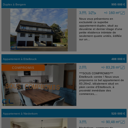
Duplex
à
Bergem
995 000 €
3
1
+/- 160 m²
Nous vous présentons en
exclusivité ce superbe
appartement-duplex, situé au
deuxième et dernier étage d'une
petite résidence intimiste de
seulement quatre unités, édifiée
sur un...
Appartement
à
Ettelbruck
488 000 €
2
+/- 83,26 m²
COMPROMIS
***SOUS COMPROMIS***
Ettelbruck- centre ! Nous vous
proposons ce bel appartement de
83.26m2, idéalement situé en
plein centre d'Ettelbruck, à
proximité immédiate des
commerces,...
Appartement
à
Niederkorn
520 000 €
3
+/- 90,48 m²
Niederkorn - commune de