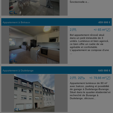
fonctionnelle e...
Appartement
à
Belvaux
459 000 €
2
+/- 65 m²
Bel appartement rénové situé
dans un petit immeuble de 3
unités. Lumineux et bien agencé,
ce bien offre un cadre de vie
agréable et confortable.
L'appartement se compose d'une
...
Appartement
à
Dudelange
645 000 €
2
2
+/- 79,66 m²
Appartement lumineux de 80 m²
avec balcon, parking et possibilité
de garage à Dudelange-Burange.
Situé dans le quartier résidentiel et
recherché de Burange à
Dudelange, découvr...