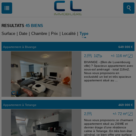
RESULTATS
45 BIENS
Surface
|
Date
|
Chambre
|
Prix
|
Localité
|
Type
Appartement
à
Bivange
649 000 €
2
1
+/- 116 m²
BIVANGE - (8km de Luxembourg
ville) ? Spacieux appartement avec
sous-sol aménagé - total 116m2.
Nous vous proposons en
exclusivité un bel et très spacieux
appartement situé au ...
Appartement
à
Tetange
469 000 €
2
+/- 72 m²
Nous vous proposons ce charmant
appartement situé au 2IèME et
dernier étage d'une résidence
calme à Tetange. En très bon état
général, ce bien offre une surface