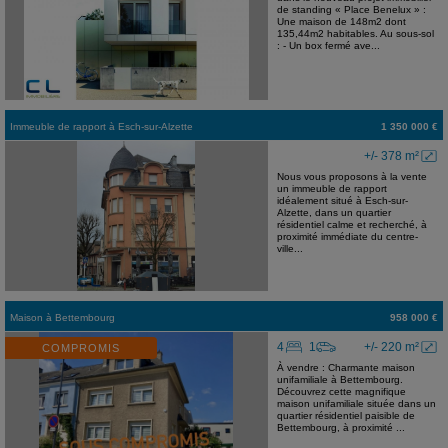
de standing « Place Benelux » :
Une maison de 148m2 dont
135,44m2 habitables. Au sous-sol
: - Un box fermé ave...
Immeuble de rapport
à
Esch-sur-Alzette
1 350 000 €
+/- 378 m²
Nous vous proposons à la vente
un immeuble de rapport
idéalement situé à Esch-sur-
Alzette, dans un quartier
résidentiel calme et recherché, à
proximité immédiate du centre-
ville...
Maison
à
Bettembourg
958 000 €
4
1
+/- 220 m²
COMPROMIS
À vendre : Charmante maison
unifamiliale à Bettembourg.
Découvrez cette magnifique
maison unifamiliale située dans un
quartier résidentiel paisible de
Bettembourg, à proximité ...