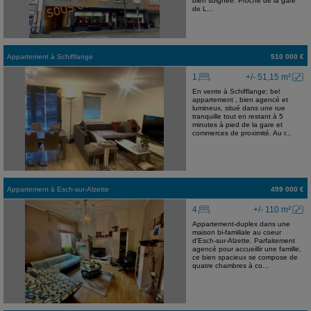
bien soignée. Proche de la gare
de L...
Appartement
à
Schifflange
510 000 €
1
+/- 51,15 m²
En vente à Schifflange; bel
appartement , bien agencé et
lumineux, situé dans une rue
tranquille tout en restant à 5
minutes à pied de la gare et
commerces de proximité. Au r...
Appartement
à
Esch-sur-Alzette
499 000 €
4
+/- 110 m²
Appartement-duplex dans une
maison bi-familiale au coeur
d'Esch-sur-Alzette. Parfaitement
agencé pour accueillir une famille,
ce bien spacieux se compose de
quatre chambres à co...