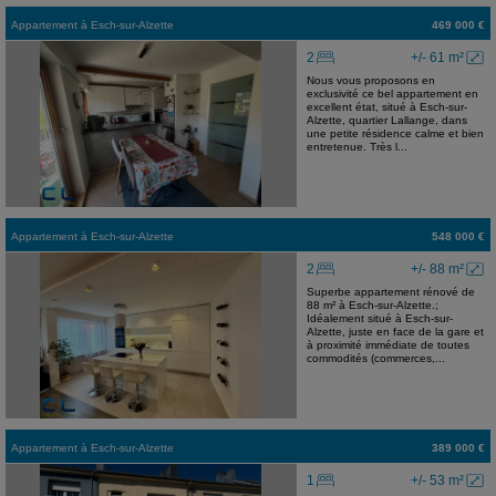
Appartement
à
Esch-sur-Alzette
469 000 €
2
+/- 61 m²
Nous vous proposons en
exclusivité ce bel appartement en
excellent état, situé à Esch-sur-
Alzette, quartier Lallange, dans
une petite résidence calme et bien
entretenue. Très l...
Appartement
à
Esch-sur-Alzette
548 000 €
2
+/- 88 m²
Superbe appartement rénové de
88 m² à Esch-sur-Alzette.;
Idéalement situé à Esch-sur-
Alzette, juste en face de la gare et
à proximité immédiate de toutes
commodités (commerces,...
Appartement
à
Esch-sur-Alzette
389 000 €
1
+/- 53 m²