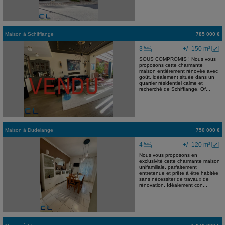
Maison
à
Schifflange
785 000 €
3
+/- 150 m²
SOUS COMPROMIS ! Nous vous
proposons cette charmante
maison entièrement rénovée avec
goût, idéalement située dans un
quartier résidentiel calme et
recherché de Schifflange. Of...
Maison
à
Dudelange
750 000 €
4
+/- 120 m²
Nous vous proposons en
exclusivité cette charmante maison
unifamiliale, parfaitement
entretenue et prête à être habitée
sans nécessiter de travaux de
rénovation. Idéalement con...