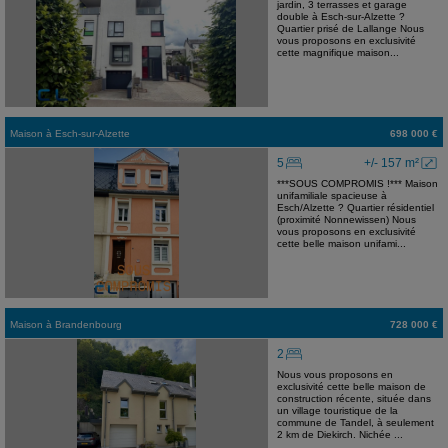
jardin, 3 terrasses et garage
double à Esch-sur-Alzette ?
Quartier prisé de Lallange Nous
vous proposons en exclusivité
cette magnifique maison...
Maison
à
Esch-sur-Alzette
698 000 €
5
+/- 157 m²
***SOUS COMPROMIS !*** Maison
unifamiliale spacieuse à
Esch/Alzette ? Quartier résidentiel
(proximité Nonnewissen) Nous
vous proposons en exclusivité
cette belle maison unifami...
Maison
à
Brandenbourg
728 000 €
2
Nous vous proposons en
exclusivité cette belle maison de
construction récente, située dans
un village touristique de la
commune de Tandel, à seulement
2 km de Diekirch. Nichée ...