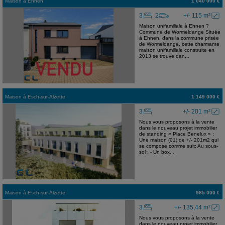
Maison
à
Ehnen
1 040 000 €
3
2
+/- 115 m²
Maison unifamiliale à Ehnen ?
Commune de Wormeldange Située
à Ehnen, dans la commune prisée
de Wormeldange, cette charmante
maison unifamiliale construite en
2013 se trouve dan...
Maison
à
Esch-sur-Alzette
1 149 000 €
3
+/- 201 m²
Nous vous proposons à la vente
dans le nouveau projet immobilier
de standing « Place Benelux » :
Une maison (01) de +/- 201m2 qui
se compose comme suit: Au sous-
sol : - Un box...
Maison
à
Esch-sur-Alzette
985 000 €
3
+/- 135,44 m²
Nous vous proposons à la vente
dans le nouveau projet immobilier