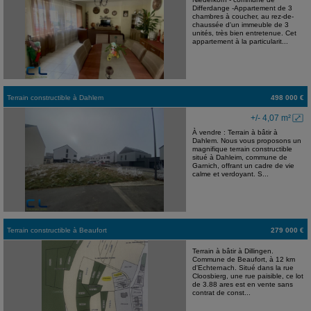
Differdange -Appartement de 3
chambres à coucher, au rez-de-
chaussée d'un immeuble de 3
unités, très bien entretenue. Cet
appartement à la particularit...
Terrain constructible
à
Dahlem
498 000 €
+/- 4,07 m²
À vendre : Terrain à bâtir à
Dahlem. Nous vous proposons un
magnifique terrain constructible
situé à Dahleim, commune de
Garnich, offrant un cadre de vie
calme et verdoyant. S...
Terrain constructible
à
Beaufort
279 000 €
Terrain à bâtir à Dillingen.
Commune de Beaufort, à 12 km
d'Echternach. Situé dans la rue
Cloosbierg, une rue paisible, ce lot
de 3.88 ares est en vente sans
contrat de const...