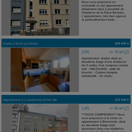
Nous vous proposons en
exclusivité un bel appartement
idéalement situé à proximité de
l'hôpital et de la Place Benelux.
L'appartement, très bien agencé
et particulièrement lumin...
Duplex
à
Esch-sur-Alzette
495 000 €
2
+/- 70 m²
Appartement -duplex situé au
deuxième étage d'une résidence
de 3 unités. Il se compose comme
suit: - Hall d'entrée - salle de
douche. - Cuisine équipée
individuelle - Un cham...
Appartement
à
Luxembourg-Centre ville
472 000 €
1
+/- 50 m²
***SOUS COMPROMIS*** Nous
vous proposons à la vente un
appartement à Bonnevoie, situé
au deuxième étage avec
ascenseur dans une résidence