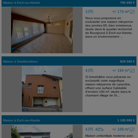
Maison
à
Esch-sur-Alzette
790 000 €
3
+/- 170 m²
Nous vous proposons en
exclusivité une maison mitoyenne
des années 60, bien entretenue,
située dans le quartier recherché
de Bourgrund à Esch-sur-Alzette,
dans un environnement ...
Maison
à
Stadtbredimus
829 000 €
4
+/- 194 m²
Cl Immobilière vous présente en
exclusivité cette magnifique
maison mitoyenne de caractère,
offrant une surface habitable
d'environ 194 m², située dans le
charmant village de St...
Maison
à
Esch-sur-Alzette
1 195 000 €
4
4
+/- 168 m²
Maison unifamiliale moderne avec