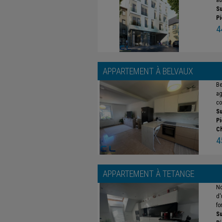
au
Su
Pi
4
APPARTEMENT À
BELVAUX
Be
ag
co
Su
Pi
C
4
APPARTEMENT À
TETANGE
No
d'
fo
Su