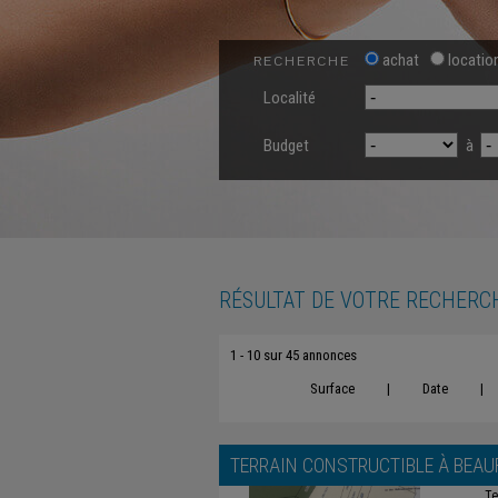
achat
locatio
RECHERCHE
Localité
Budget
à
RÉSULTAT DE VOTRE RECHERC
1 - 10 sur 45 annonces
Surface
|
Date
|
TERRAIN CONSTRUCTIBLE À
BEAU
Te