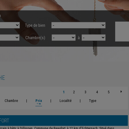
n
Type de bien
Chambre(s)
à
HE
1
2
3
4
5
Chambre
|
Prix
|
Localité
|
Type
FORT
rrain à bâtir à Dillingen. Commune de Beaufort, à 12 km d'Echternach. Situé dans