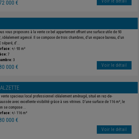
Voir le détail
72 000 €
us vous proposons à la vente ce bel appartement offrant une surface utile de 93
, idéalement agencé. Il se compose de trois chambres, d'un espace bureau, d'un
 séparé, d'...
rface:
+/- 93 m²
èce:
7
hambre:
3
Voir le détail
80 000 €
-ALZETTE
 vente spacieux local professionnel idéalement aménagé, situé en rez-de-
aussée avec excellente visibilité grâce à ses vitrines. D'une surface de 116 m², le
en se compose ...
rface:
+/- 116 m²
80 000 €
Voir le détail