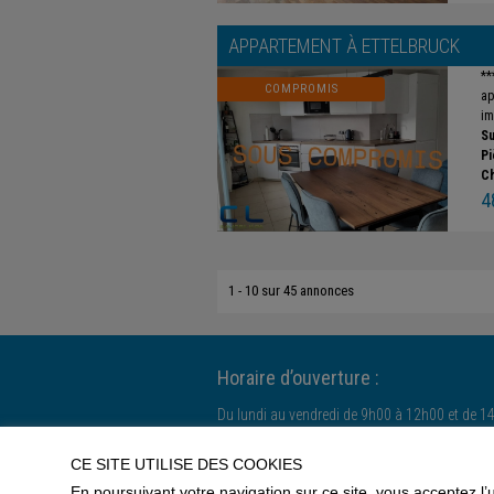
APPARTEMENT À
ETTELBRUCK
**
COMPROMIS
ap
im
Su
Pi
C
4
1 - 10 sur 45 annonces
Horaire d’ouverture :
Du lundi au vendredi de 9h00 à 12h00 et de 1
Le samedi uniquement sur rendez-vous.
CE SITE UTILISE DES COOKIES
En poursuivant votre navigation sur ce site, vous acceptez l’