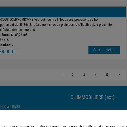
*SOUS COMPROMIS*** Ettelbruck- centre ! Nous vous proposons ce bel
partement de 83.26m2, idéalement situé en plein centre d'Ettelbruck, à proximité
médiate des commerces,...
rface:
+/- 83,26 m²
èce:
5
hambre:
2
Voir le détail
88 000 €
1
2
3
4
5
CL IMMOBILIERE (ext)
4h00 à 18h00.
Esch-sur-Alzette-Esch-sur-Alzette
utilisation des cookies afin de vous proposer des offres et des services