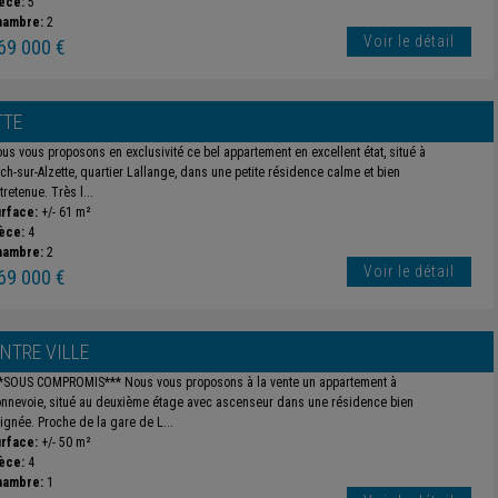
èce:
5
hambre:
2
Voir le détail
69 000 €
TTE
us vous proposons en exclusivité ce bel appartement en excellent état, situé à
ch-sur-Alzette, quartier Lallange, dans une petite résidence calme et bien
tretenue. Très l...
rface:
+/- 61 m²
èce:
4
hambre:
2
Voir le détail
69 000 €
NTRE VILLE
*SOUS COMPROMIS*** Nous vous proposons à la vente un appartement à
nnevoie, situé au deuxième étage avec ascenseur dans une résidence bien
ignée. Proche de la gare de L...
rface:
+/- 50 m²
èce:
4
hambre:
1