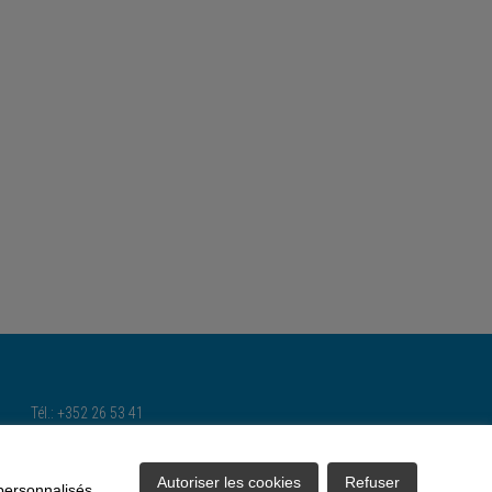
Tél.: +352 26 53 41
Gsm : 621 50 56 21 et 621 28 38 44
Email:
climmob@pt.lu
Autoriser les cookies
Refuser
 personnalisés.