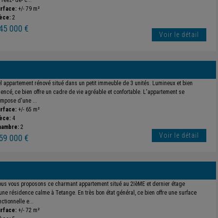
 réez- de- c...
rface:
+/- 79 m²
èce:
2
45 000 €
Voir le détail
l appartement rénové situé dans un petit immeuble de 3 unités. Lumineux et bien
encé, ce bien offre un cadre de vie agréable et confortable. L'appartement se
mpose d'une ...
rface:
+/- 65 m²
èce:
4
hambre:
2
Voir le détail
59 000 €
us vous proposons ce charmant appartement situé au 2IèME et dernier étage
une résidence calme à Tetange. En très bon état général, ce bien offre une surface
nctionnelle e...
rface:
+/- 72 m²