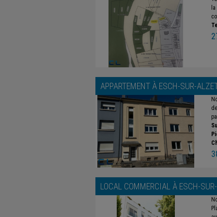
la
co
Te
2
APPARTEMENT À
ESCH-SUR-ALZE
No
de
pa
Su
Pi
C
3
LOCAL COMMERCIAL À
ESCH-SUR
No
Pl