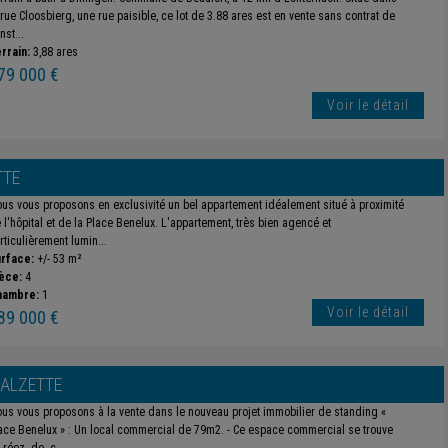
 rue Cloosbierg, une rue paisible, ce lot de 3.88 ares est en vente sans contrat de
nst...
rrain:
3,88 ares
79 000 €
Voir le détail
TTE
us vous proposons en exclusivité un bel appartement idéalement situé à proximité
 l'hôpital et de la Place Benelux. L'appartement, très bien agencé et
rticulièrement lumin...
rface:
+/- 53 m²
èce:
4
hambre:
1
Voir le détail
89 000 €
-ALZETTE
us vous proposons à la vente dans le nouveau projet immobilier de standing «
ace Benelux » : Un local commercial de 79m2. - Ce espace commercial se trouve