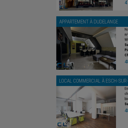
4
APPARTEMENT À
DUDELANGE
No
m²
WC
Su
Pi
C
4
LOCAL COMMERCIAL À
ESCH-SUR
En
ch
bi
Su
4