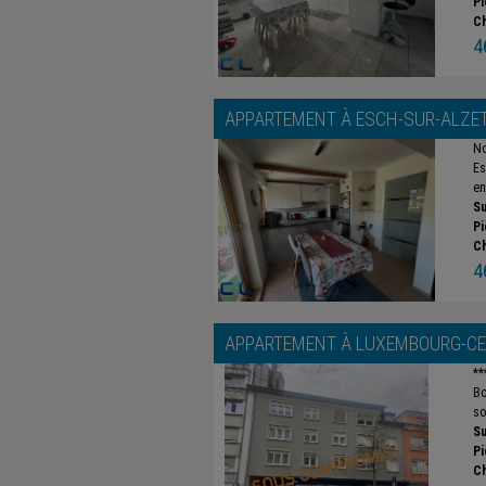
Pi
C
4
APPARTEMENT À
ESCH-SUR-ALZE
No
Es
en
Su
Pi
C
4
APPARTEMENT À
LUXEMBOURG-CE
**
Bo
so
Su
Pi
C