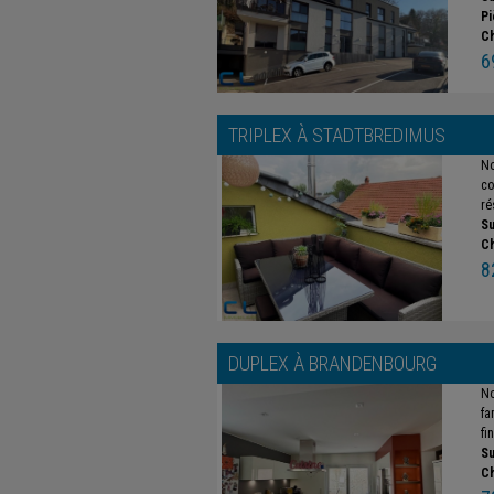
Pi
C
6
TRIPLEX À
STADTBREDIMUS
No
co
ré
Su
C
8
DUPLEX À
BRANDENBOURG
No
fa
fi
Su
C