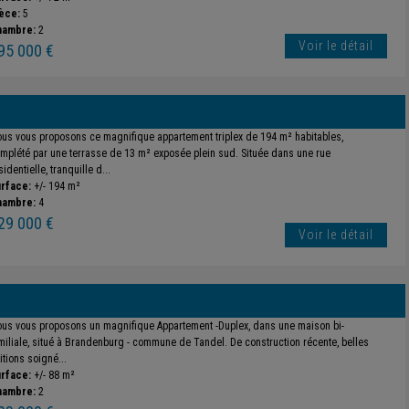
èce:
5
hambre:
2
Voir le détail
95 000 €
us vous proposons ce magnifique appartement triplex de 194 m² habitables,
mplété par une terrasse de 13 m² exposée plein sud. Située dans une rue
sidentielle, tranquille d...
rface:
+/- 194 m²
hambre:
4
29 000 €
Voir le détail
us vous proposons un magnifique Appartement -Duplex, dans une maison bi-
miliale, situé à Brandenburg - commune de Tandel. De construction récente, belles
nitions soigné...
rface:
+/- 88 m²
hambre:
2