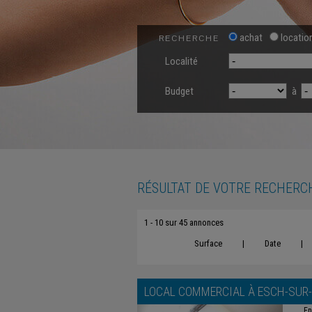
achat
locatio
RECHERCHE
Localité
Budget
à
RÉSULTAT DE VOTRE RECHERC
1 - 10 sur 45 annonces
Surface
|
Date
|
LOCAL COMMERCIAL À
ESCH-SUR
En