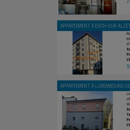
7
APPARTEMENT À
ESCH-SUR-ALZE
No
tr
d'
Su
Pi
C
5
APPARTEMENT À
LUXEMBOURG-CE
Lu
si
di
Su
Te
Pi
C