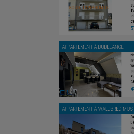
da
Su
Te
Pi
C
5
APPARTEMENT À
DUDELANGE
No
m²
WC
Su
Pi
C
4
APPARTEMENT À
WALDBREDIMUS
Su
Dé
co
Su