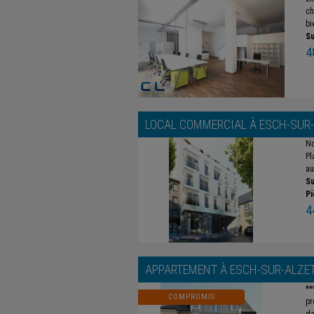
ch
bi
Su
4
LOCAL COMMERCIAL À
ESCH-SUR
No
Pl
au
Su
Pi
4
APPARTEMENT À
ESCH-SUR-ALZE
**
COMPROMIS
pr