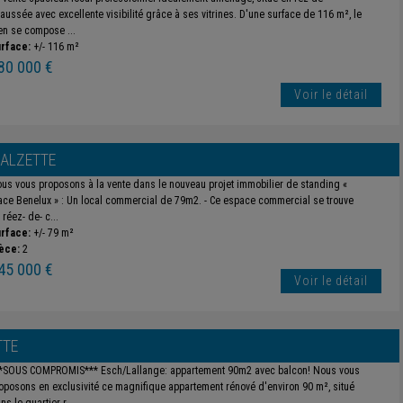
aussée avec excellente visibilité grâce à ses vitrines. D'une surface de 116 m², le
en se compose ...
rface:
+/- 116 m²
80 000 €
Voir le détail
-ALZETTE
us vous proposons à la vente dans le nouveau projet immobilier de standing «
ace Benelux » : Un local commercial de 79m2. - Ce espace commercial se trouve
 réez- de- c...
rface:
+/- 79 m²
èce:
2
45 000 €
Voir le détail
TTE
*SOUS COMPROMIS*** Esch/Lallange: appartement 90m2 avec balcon! Nous vous
oposons en exclusivité ce magnifique appartement rénové d'environ 90 m², situé