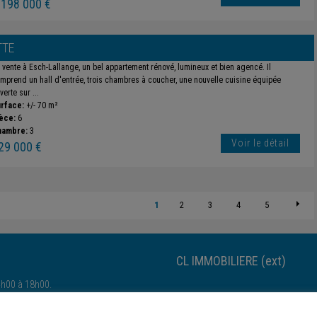
 198 000 €
TTE
 vente à Esch-Lallange, un bel appartement rénové, lumineux et bien agencé. Il
mprend un hall d'entrée, trois chambres à coucher, une nouvelle cuisine équipée
verte sur ...
rface:
+/- 70 m²
èce:
6
hambre:
3
Voir le détail
29 000 €
1
2
3
4
5
CL IMMOBILIERE (ext)
4h00 à 18h00.
Esch-sur-Alzette-Esch-sur-Alzette