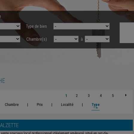
n
Type de bien
Chambre(s)
à
HE
1
2
3
4
5
Chambre
|
Prix
|
Localité
|
Type
-ALZETTE
 vente spacieux local professionnel idéalement aménagé, situé en rez-de-