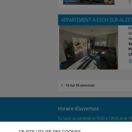
1
APPARTEMENT À
ESCH-SUR-ALZE
En
co
ou
Su
Pi
C
5
1 - 10 sur 45 annonces
Horaire d’ouverture :
Du lundi au vendredi de 9h00 à 12h00 et de 1
Le samedi uniquement sur rendez-vous.
CE SITE UTILISE DES COOKIES