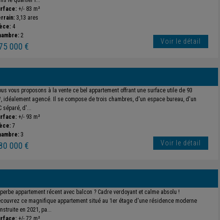
ns le quartier r...
rface:
+/- 83 m²
rrain:
3,13 ares
èce:
4
hambre:
2
Voir le détail
75 000 €
us vous proposons à la vente ce bel appartement offrant une surface utile de 93
, idéalement agencé. Il se compose de trois chambres, d'un espace bureau, d'un
 séparé, d'...
rface:
+/- 93 m²
èce:
7
hambre:
3
Voir le détail
80 000 €
perbe appartement récent avec balcon ? Cadre verdoyant et calme absolu !
couvrez ce magnifique appartement situé au 1er étage d'une résidence moderne
nstruite en 2021, pa...
rface:
+/- 72 m²