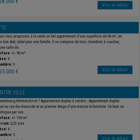
28 000 €
Voir le détail
TTE
us vous proposons à la vente un bel appartement d'une superficie de 96 m², en
ès bon état, idéal pour une famille. Il se compose de trois chambres à coucher,
une salle de...
rface:
+/- 96 m²
èce:
6
hambre:
3
Voir le détail
25 000 €
NTRE VILLE
xembourg-Weimerskirch ? Appartement-duplex à vendre ; -Appartement duplex
tué au rez-de-chaussée et au premier étage d'une maison bi-familiale. Ce bien se
stingue par son...
rface:
+/- 130 m²
rrain:
3,22 ares
èce:
6
hambre:
3
Voir le détail