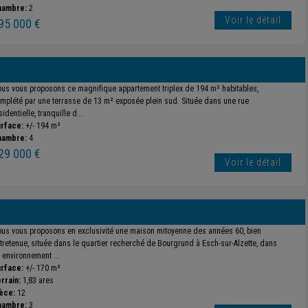
hambre:
2
Voir le détail
95 000 €
us vous proposons ce magnifique appartement triplex de 194 m² habitables,
mplété par une terrasse de 13 m² exposée plein sud. Située dans une rue
sidentielle, tranquille d...
rface:
+/- 194 m²
hambre:
4
29 000 €
Voir le détail
us vous proposons en exclusivité une maison mitoyenne des années 60, bien
tretenue, située dans le quartier recherché de Bourgrund à Esch-sur-Alzette, dans
 environnement ...
rface:
+/- 170 m²
rrain:
1,83 ares
èce:
12
hambre:
3