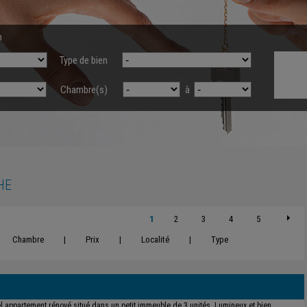
n
Type de bien
Chambre(s)
à
HE
1
2
3
4
5
Chambre
|
Prix
|
Localité
|
Type
l appartement rénové situé dans un petit immeuble de 3 unités. Lumineux et bien