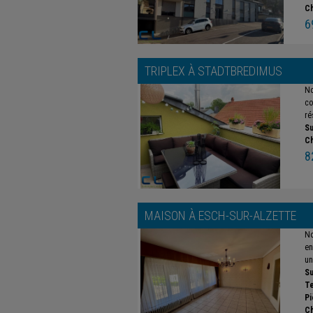
C
6
TRIPLEX À
STADTBREDIMUS
No
co
ré
Su
C
8
MAISON À
ESCH-SUR-ALZETTE
No
en
un
Su
Te
Pi
C