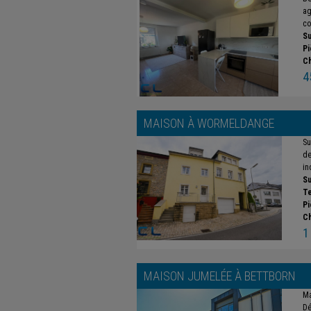
ag
co
Su
Pi
C
4
MAISON À
WORMELDANGE
Su
de
in
Su
Te
Pi
C
1
MAISON JUMELÉE À
BETTBORN
Ma
Dé