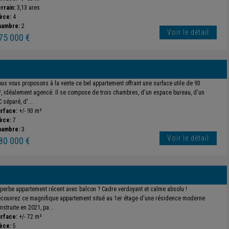
rrain:
3,13 ares
èce:
4
hambre:
2
Voir le détail
75 000 €
us vous proposons à la vente ce bel appartement offrant une surface utile de 93
, idéalement agencé. Il se compose de trois chambres, d'un espace bureau, d'un
 séparé, d'...
rface:
+/- 93 m²
èce:
7
hambre:
3
Voir le détail
80 000 €
perbe appartement récent avec balcon ? Cadre verdoyant et calme absolu !
couvrez ce magnifique appartement situé au 1er étage d'une résidence moderne
nstruite en 2021, pa...
rface:
+/- 72 m²
èce:
5