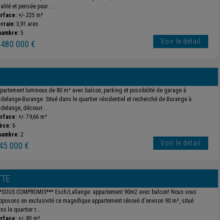
alité et pensée pour ...
rface:
+/- 225 m²
rrain:
3,91 ares
hambre:
5
Voir le détail
 480 000 €
partement lumineux de 80 m² avec balcon, parking et possibilité de garage à
delange-Burange. Situé dans le quartier résidentiel et recherché de Burange à
delange, découvr...
rface:
+/- 79,66 m²
èce:
6
hambre:
2
Voir le détail
45 000 €
TTE
*SOUS COMPROMIS*** Esch/Lallange: appartement 90m2 avec balcon! Nous vous
oposons en exclusivité ce magnifique appartement rénové d'environ 90 m², situé
ns le quartier r...
rface:
+/- 83 m²