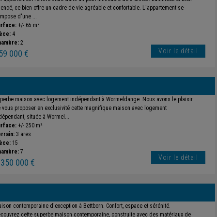
encé, ce bien offre un cadre de vie agréable et confortable. L'appartement se
mpose d'une ...
rface:
+/- 65 m²
èce:
4
hambre:
2
Voir le détail
59 000 €
perbe maison avec logement indépendant à Wormeldange. Nous avons le plaisir
 vous proposer en exclusivité cette magnifique maison avec logement
dépendant, située à Wormel...
rface:
+/- 250 m²
rrain:
3 ares
èce:
15
hambre:
7
Voir le détail
 350 000 €
ison contemporaine d'exception à Bettborn. Confort, espace et sérénité.
couvrez cette superbe maison contemporaine, construite avec des matériaux de