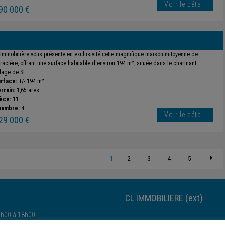
Voir le détail
90 000 €
 Immobilière vous présente en exclusivité cette magnifique maison mitoyenne de
ractère, offrant une surface habitable d'environ 194 m², située dans le charmant
llage de St...
rface:
+/- 194 m²
rrain:
1,65 ares
èce:
11
hambre:
4
Voir le détail
29 000 €
1
2
3
4
5
CL IMMOBILIERE (ext)
4h00 à 18h00.