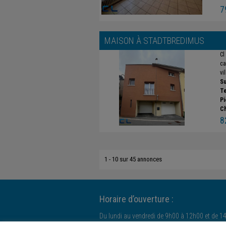
7
MAISON À
STADTBREDIMUS
Cl
ca
vi
Su
Te
Pi
C
8
1 - 10 sur 45 annonces
Horaire d’ouverture :
Du lundi au vendredi de 9h00 à 12h00 et de 1