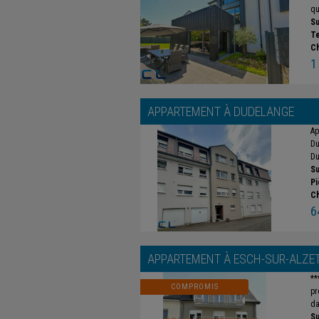
qu
Su
Te
C
1
APPARTEMENT À
DUDELANGE
Ap
Du
Du
Su
Pi
C
6
APPARTEMENT À
ESCH-SUR-ALZE
**
COMPROMIS
pr
da
Su