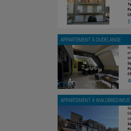
Te
Pi
C
5
APPARTEMENT À
DUDELANGE
No
m²
WC
Su
Pi
C
4
APPARTEMENT À
WALDBREDIMUS
Su
Dé
co
Su
Pi