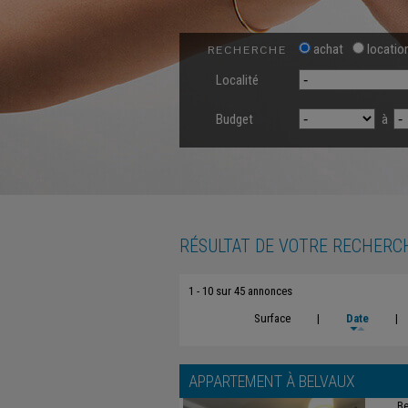
achat
locatio
RECHERCHE
Localité
Budget
à
RÉSULTAT DE VOTRE RECHERC
1 - 10 sur 45 annonces
Surface
|
Date
|
APPARTEMENT À
BELVAUX
Be