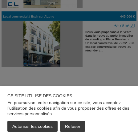
Local commercial
à
Esch-sur-Alzette
445 000 €
+/- 79 m²
Nous vous proposons à la vente
dans le nouveau projet immobilier
de standing « Place Benelux » :
Un local commercial de 79m2. - Ce
espace commercial se trouve au
réez- de- c...
CE SITE UTILISE DES COOKIES
En poursuivant votre navigation sur ce site, vous acceptez
l’utilisation des cookies afin de vous proposer des offres et des
services personnalisés.
Autoriser les cookies
Refuser