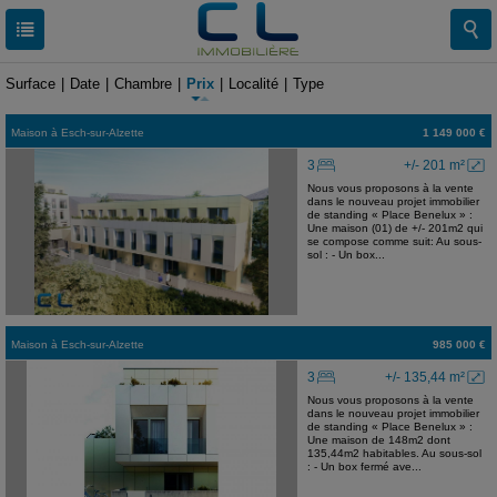
RESULTATS
3 BIENS
Surface
|
Date
|
Chambre
|
Prix
|
Localité
|
Type
Maison
à
Esch-sur-Alzette
1 149 000 €
3
+/- 201 m²
Nous vous proposons à la vente
dans le nouveau projet immobilier
de standing « Place Benelux » :
Une maison (01) de +/- 201m2 qui
se compose comme suit: Au sous-
sol : - Un box...
Maison
à
Esch-sur-Alzette
985 000 €
3
+/- 135,44 m²
Nous vous proposons à la vente
dans le nouveau projet immobilier
de standing « Place Benelux » :
Une maison de 148m2 dont
135,44m2 habitables. Au sous-sol
: - Un box fermé ave...